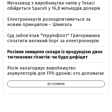
Мегазавод з виробництва чипів у Техасі
обійдеться SpaceX у 16,8 мільярдів доларів
Електроенергія розподілятиметься за
новим принципом – Шмигаль
Суд забов’язав "Укррічфлот" Григоришина
сплатити великий борг за електроенерію
Росіяни знищили склади із продукцією двох
тютюнових гігантів: чи буде дефіцит
Росія налагоджує виробництво
акумуляторів для FPV-дронів: хто допомагає
ВСІ НОВИНИ