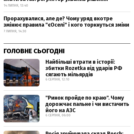
14 ЛИПНЯ, 13:40
Прорахувалися, але де? Чому уряд вкотре
змінює правила "єОселі" і кого торкнуться зміни
7 ЛИПНЯ, 14:30
ГОЛОВНЕ СЬОГОДНІ
Найбільші втрати в історії:
збитки Rozetka від ударів РФ
сягають мільярдів
6 СЕРПНЯ, 12:10
"Ринок пройде по краю". Чому
дорожчає пальне і чи вистачить
його на АЗС
6 СЕРПНЯ, 06:00
Росія зруйнувала склад Bosch: