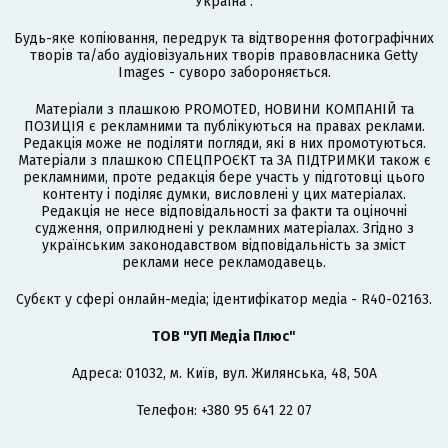
Україна".
Будь-яке копіювання, передрук та відтворення фотографічних
творів та/або аудіовізуальних творів правовласника Getty
Images - суворо забороняється.
Матеріали з плашкою PROMOTED, НОВИНИ КОМПАНІЙ та
ПОЗИЦІЯ є рекламними та публікуються на правах реклами.
Редакція може не поділяти погляди, які в них промотуються.
Матеріали з плашкою СПЕЦПРОЄКТ та ЗА ПІДТРИМКИ також є
рекламними, проте редакція бере участь у підготовці цього
контенту і поділяє думки, висловлені у цих матеріалах.
Редакція не несе відповідальності за факти та оціночні
судження, оприлюднені у рекламних матеріалах. Згідно з
українським законодавством відповідальність за зміст
реклами несе рекламодавець.
Cубєкт у сфері онлайн-медіа; ідентифікатор медіа - R40-02163.
ТОВ "УП Медіа Плюс"
Адреса: 01032, м. Київ, вул. Жилянська, 48, 50А
Телефон: +380 95 641 22 07