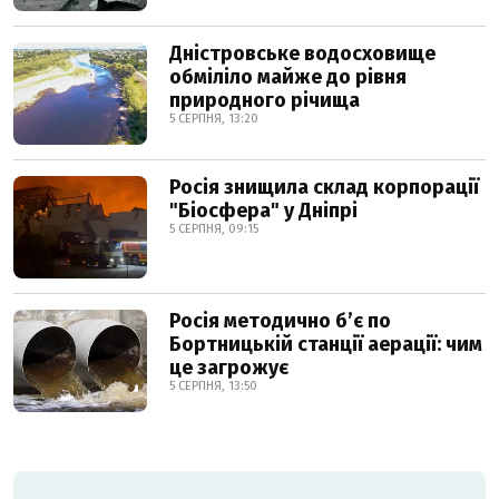
Дністровське водосховище
обміліло майже до рівня
природного річища
5 СЕРПНЯ, 13:20
Росія знищила склад корпорації
"Біосфера" у Дніпрі
5 СЕРПНЯ, 09:15
Росія методично б’є по
Бортницькій станції аерації: чим
це загрожує
5 СЕРПНЯ, 13:50