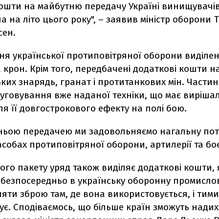
ошти на майбутню передачу Україні винищувачів 
 на літо цього року", – заявив міністр оборони 
сен.
ня української протиповітряної оборони виділе
а крон. Крім того, передбачені додаткові кошти н
ких знарядь, гранат і протитанкових мін. Частин
луговування вже наданої техніки, що має виріша
я її довгострокового ефекту на полі бою.
ньою передачею ми задовольняємо нагальну пот
асобах протиповітряної оборони, артилерії та б
ого пакету уряд також виділяє додаткові кошти, 
 безпосередньо в українську оборонну промислов
яти зброю там, де вона використовується, і тими,
є. Сподіваємось, що більше країн зможуть надих