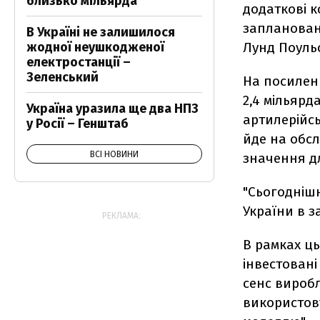
близько мільярда
додаткові к
запланована
В Україні не залишилося
жодної неушкодженої
Лунд Поуль
електростанції –
Зеленський
На посилен
2,4 мільярд
Україна уразила ще два НПЗ
артилерійсь
у Росії – Генштаб
йде на обс
ВСІ НОВИНИ
значення дл
"Сьогодніш
України в з
РЕКЛАМА:
В рамках ць
інвестовані
сенс виробл
використову