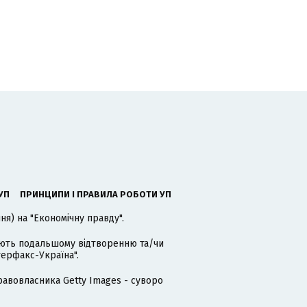
УП
ПРИНЦИПИ І ПРАВИЛА РОБОТИ УП
я) на "Економічну правду".
гають подальшому відтворенню та/чи
терфакс-Україна".
равовласника Getty Images - суворо