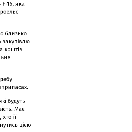
F-16, яка
Троельс
но близько
а закупівлю
а коштів
льне
ребу
оєприпасах.
які будуть
ість. Має
 хто її
нутись цією