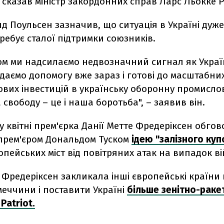
 сказав міністр закордонних справ Ларс Льокке Р
д Поульсен зазначив, що ситуація в Україні дуже
ребує сталої підтримки союзників.
м ми надсилаємо недвозначний сигнал як Україні
адаємо допомогу вже зараз і готові до масштабних
вих інвестицій в українську оборонну промислові
 свободу – це і наша боротьба", – заявив він.
у квітні прем'єрка Данії Метте Фредеріксен обгов
прем'єром Дональдом Туском
ідею "залізного ку
опейських міст від повітряних атак на випадок ві
Фредеріксен закликала інші європейські країни 
еччини і поставити Україні
більше зенітно-раке
Patriot.