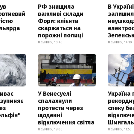
ув
РФ знищила
В Україні
овтневий
важливі склади
залишил
істю
Фори: клієнти
неушкод
ільярда
скаржаться на
електрос
порожні полиці
Зеленсь
8 СЕРПНЯ, 10:40
8 СЕРПНЯ, 14:10
риває
У Венесуелі
Україна
 зупиняє
спалахнули
рекордн
ез
протести через
спеку бе
ельфін"
щоденні
відключе
відключення світла
Шмигал
8 СЕРПНЯ, 18:00
8 СЕРПНЯ, 11:50