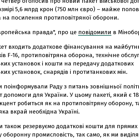
у четвер оголосив про новий пакет військової д
озмірі 5,6 млрд крон (750 млн євро) – майже поло
 на посилення протиповітряної оборони.
вропейська правда", про це
повідомили
в Мінобор
кет входить додаткове фінансування на майбутн
аків F-16, протиповітряна оборона, технічне обсл
ких установок і кошти на передачу додаткових
ких установок, снарядів і протитанкових мін.
и поінформували Раду з питань зовнішньої полі
 допомоги для України. У цьому пакеті, який є 18
кцент робиться як на протиповітряну оборону, та
яка вкрай необхідна Україні.
ми також резервуємо додаткові кошти для прямих 
у оборонну промисловість, так само, як ми виділ