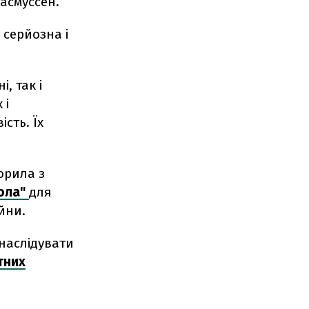
асмуссен.
 серйозна і
, так і
 і
сть. Їх
орила з
пола"
для
йни.
наслідувати
тних