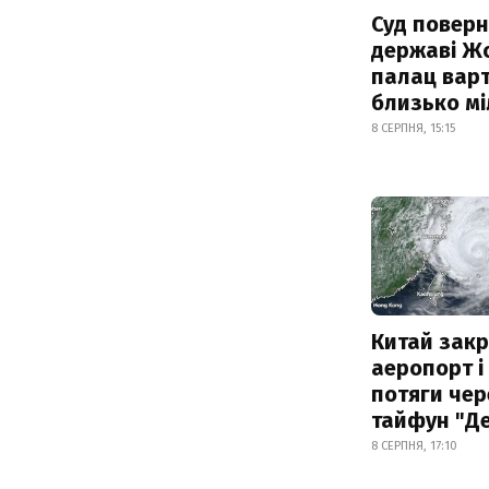
Суд поверн
державі Ж
палац варт
близько м
8 СЕРПНЯ, 15:15
Китай зак
аеропорт і
потяги чер
тайфун "Д
8 СЕРПНЯ, 17:10