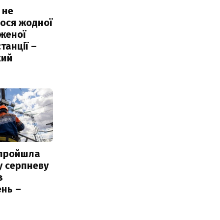
 не
ося жодної
женої
танції –
кий
 пройшла
у серпневу
з
нь –
ь