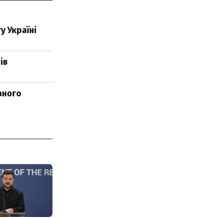
у Україні
ів
аного