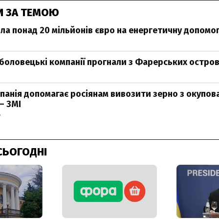
И ЗА ТЕМОЮ
ила понад 20 мільйонів євро на енергетичну допомог
иболовецькі компанії прогнали з Фарерських остров
панія допомагає росіянам вивозити зерно з окупов
– ЗМІ
6
СЬОГОДНІ