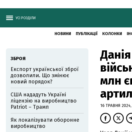
УСІ РОЗДІЛИ
НОВИНИ
ПУБЛІКАЦІЇ
КОЛОНКИ
ІН
Данія
ЗБРОЯ
війсь
Експорт української зброї
дозволили. Що змінює
млн є
новий порядок?
артил
США нададуть Україні
ліцензію на виробництво
16 ТРАВНЯ 2024,
Patriot – Трамп
Як локалізувати оборонне
виробництво