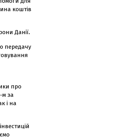
опомоги для
вина коштів
они Данії.
ю передачу
уговування
тики про
-м за
к і на
інвестицій
яємо