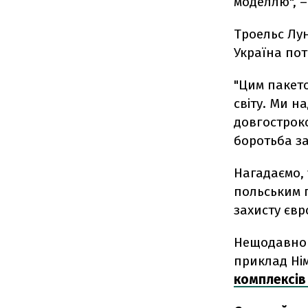
моделлю", –
Троельс Лун
Україна пот
"Цим пакето
світу. Ми н
довгостроко
боротьба за
Нагадаємо, 
польським 
захисту євр
Нещодавно 
приклад Нім
комплексів 