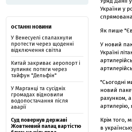
Уряд Данії 
України у р
спрямована
ОСТАННІ НОВИНИ
Як пише "Є
У Венесуелі спалахнули
протести через щоденні
У новий па
відключення світла
Україні літ
артилерійсь
Китай закриває аеропорт і
артилерійсь
зупиняє потяги через
тайфун "Дельфін"
"Сьогодні м
У Марганці та сусідніх
новий пакет
громадах відновили
рахунком, а
водопостачання після
артилерію, 
аварії
Крім того, 
Суд повернув державі
Жовтневий палац вартістю
в українськ