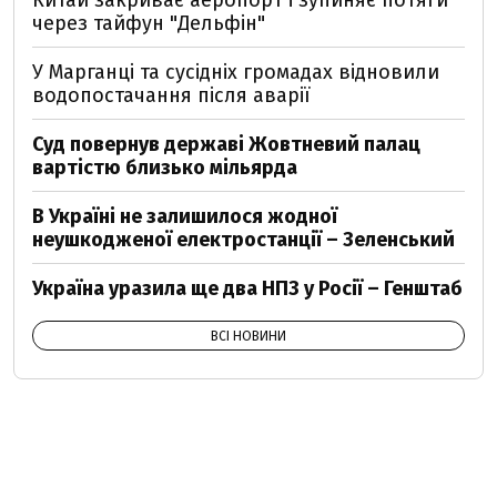
Китай закриває аеропорт і зупиняє потяги
через тайфун "Дельфін"
У Марганці та сусідніх громадах відновили
водопостачання після аварії
Суд повернув державі Жовтневий палац
вартістю близько мільярда
В Україні не залишилося жодної
неушкодженої електростанції – Зеленський
Україна уразила ще два НПЗ у Росії – Генштаб
ВСІ НОВИНИ