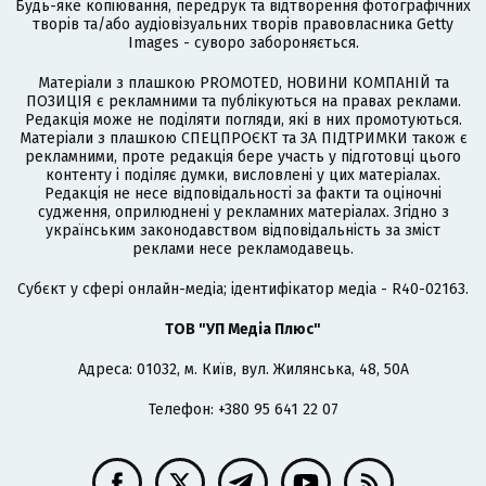
Будь-яке копіювання, передрук та відтворення фотографічних
творів та/або аудіовізуальних творів правовласника Getty
Images - суворо забороняється.
Матеріали з плашкою PROMOTED, НОВИНИ КОМПАНІЙ та
ПОЗИЦІЯ є рекламними та публікуються на правах реклами.
Редакція може не поділяти погляди, які в них промотуються.
Матеріали з плашкою СПЕЦПРОЄКТ та ЗА ПІДТРИМКИ також є
рекламними, проте редакція бере участь у підготовці цього
контенту і поділяє думки, висловлені у цих матеріалах.
Редакція не несе відповідальності за факти та оціночні
судження, оприлюднені у рекламних матеріалах. Згідно з
українським законодавством відповідальність за зміст
реклами несе рекламодавець.
Cубєкт у сфері онлайн-медіа; ідентифікатор медіа - R40-02163.
ТОВ "УП Медіа Плюс"
Адреса: 01032, м. Київ, вул. Жилянська, 48, 50А
Телефон: +380 95 641 22 07