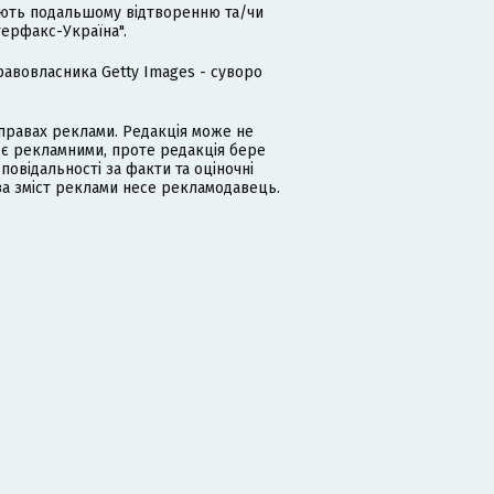
гають подальшому відтворенню та/чи
терфакс-Україна".
равовласника Getty Images - суворо
равах реклами. Редакція може не
 є рекламними, проте редакція бере
дповідальності за факти та оціночні
за зміст реклами несе рекламодавець.