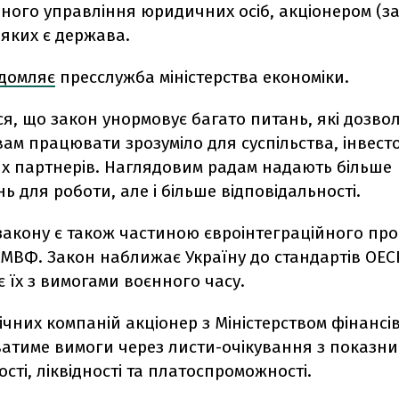
ного управління юридичних осіб, акціонером (з
яких є держава.
ідомляє
пресслужба міністерства економіки.
я, що закон унормовує багато питань, які дозво
ам працювати зрозуміло для суспільства, інвесто
х партнерів. Наглядовим радам надають більше
 для роботи, але і більше відповідальності.
закону є також частиною євроінтеграційного про
МВФ. Закон наближає Україну до стандартів ОЕС
 їх з вимогами воєнного часу.
ічних компаній акціонер з Міністерством фінансі
атиме вимоги через листи-очікування з показн
сті, ліквідності та платоспроможності.