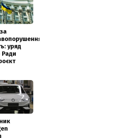
за
авопорушення
ь: уряд
 Ради
роєкт
сник
gen
в