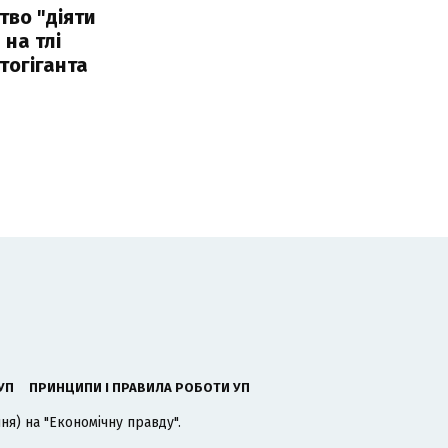
тво "діяти
 на тлі
тогіганта
УП
ПРИНЦИПИ І ПРАВИЛА РОБОТИ УП
я) на "Економічну правду".