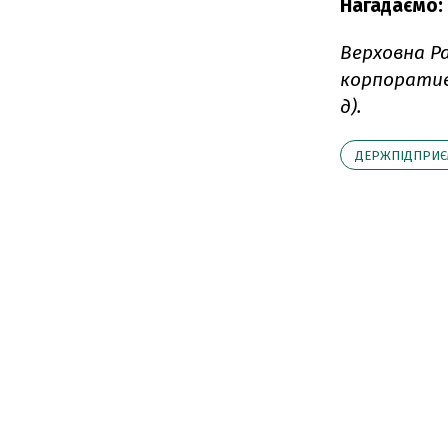
Нагадаємо:
Верховна Р
корпоратив
д).
ДЕРЖПІДПРИЄ