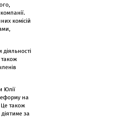
ого,
компанії.
них комісій
ами,
 діяльності
 також
членів
и Юлії
реформу на
 Це також
 діятиме за