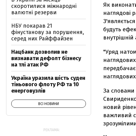
Як виконати
скоротилися міжнародні
валютні резерви
наглядові р
З'являється
НБУ покарав 21
будуть ефек
фінустанову за порушення,
внутрішній 
серед них Райффайзен
"Уряд натом
Нацбанк дозволив не
визнавати дефолт бізнесу
наглядових
на тлі атак РФ
передбачає 
наглядових 
Україна уразила шість суден
тіньового флоту РФ та 10
За словами 
енерговузлів
Свириденко
ВСІ НОВИНИ
новий рівен
важливий си
зрозумілими
РЕКЛАМА: