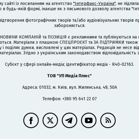
му сайті із посиланням на агентство
"Інтерфакс-Україна"
, не підля
 будь-якій формі, інакше як з письмового дозволу агентства "Ін
відтворення фотографічних творів та/або аудіовізуальних творів п
забороняється.
НОВИНИ КОМПАНІЙ та ПОЗИЦІЯ є рекламними та публікуються на п
туються. Матеріали з плашкою СПЕЦПРОЄКТ та ЗА ПІДТРИМКИ також
 і поділяє думки, висловлені у цих матеріалах. Редакція не несе ві
атеріалах. Згідно з українським законодавством відповідальність 
Cубєкт у сфері онлайн-медіа; ідентифікатор медіа - R40-02163.
ТОВ "УП Медіа Плюс"
Адреса: 01032, м. Київ, вул. Жилянська, 48, 50А
Телефон: +380 95 641 22 07