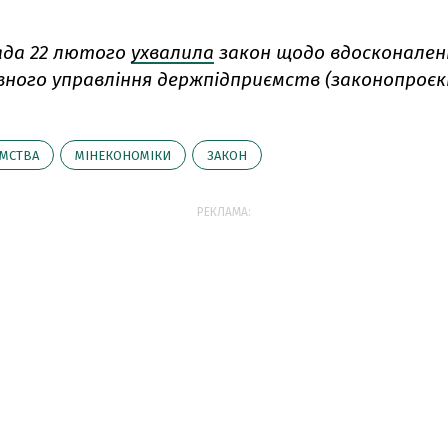
ада 22 лютого
ухвалила
закон щодо вдосконален
ного управління держпідприємств (законопроєк
МСТВА
МІНЕКОНОМІКИ
ЗАКОН
РЕКЛАМА: