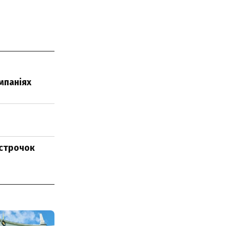
мпаніях
дстрочок