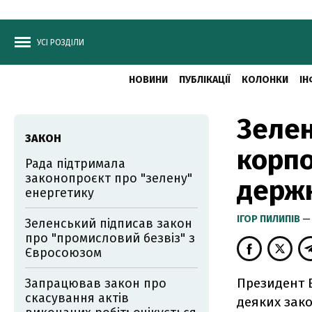
УСІ РОЗДІЛИ
НОВИНИ
ПУБЛІКАЦІЇ
КОЛОНКИ
ІН
Зелен
ЗАКОН
корпо
Рада підтримала
законопроєкт про "зелену"
держ
енергетику
ІГОР ПИЛИПІВ
— 
Зеленський підписав закон
про "промисловий безвіз" з
Євросоюзом
Президент 
Запрацював закон про
скасування актів
деяких зак