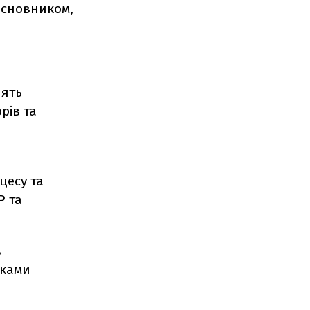
асновником,
лять
рів та
цесу та
Р та
в
иками