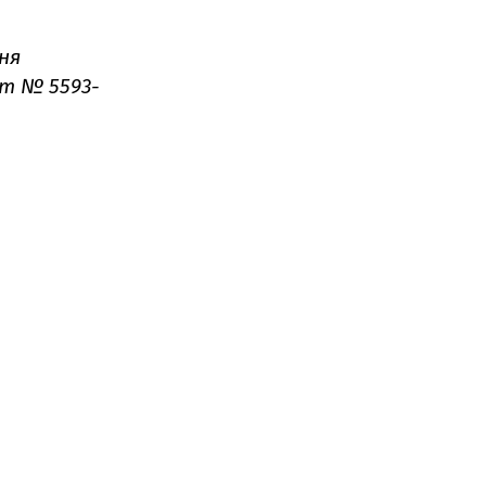
ня
т № 5593-