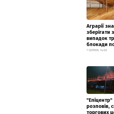
Аграрії зн
зберігати 
випадок т
блокади по
7 СЕРПНЯ, 14:00
"Епіцентр"
розповів, 
торгових ц