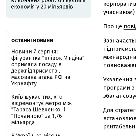
виконаних робіт: очікується
корпоратив
економія у 20 мільярдів
учасником) 
Про це
пов
Зазначаєтьс
ОСТАННІ НОВИНИ
підприємств
Новини 7 серпня:
міжнародни
фігурантка "плівок Міндіча"
отримала посаду в
повноважень
держпідприємстві,
масована атака РФ на
Ухвалення 
Укрнафту
програми з 
збалансовує
Київ шукає тих, хто
відремонтує метро між
"Тараса Шевченко" і
Для стратег
"Почайною" за 1,76
встановлюв
мільярда
рентабельно
В Україні за місяць