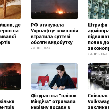
айшли, де
РФ атакувала
Штрафи 
зерно на
Укрнафту: компанія
адмінпр
ривалої
втратила суттєві
підвищат
ртів
обсяги видобутку
подав до
законоп
7 СЕРПНЯ, 16:50
7 СЕРПНЯ, 11:23
Фігурантка "плівок
Співвла
скільки
Міндіча" отримала
Volkswa
ентрів
керівну посаду в
заклика