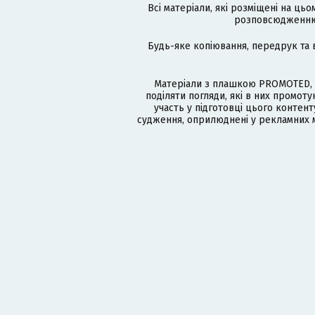
Всі матеріали, які розміщені на цьо
розповсюдженню в
Будь-яке копіювання, передрук та 
Матеріали з плашкою PROMOTED, 
поділяти погляди, які в них промо
участь у підготовці цього контенту
судження, оприлюднені у рекламних м