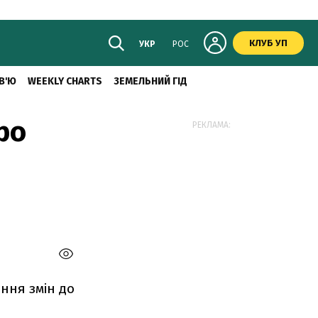
КЛУБ УП
УКР
РОС
В'Ю
WEEKLY CHARTS
ЗЕМЕЛЬНИЙ ГІД
ро
РЕКЛАМА:
ння змін до