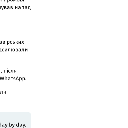
анував напад
звірських
підсилювали
, після
 WhatsApp.
млн
day by day.