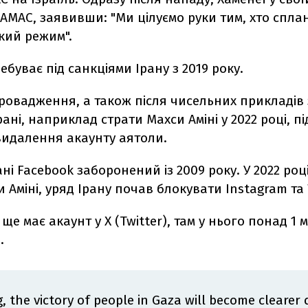
АМАС, заявивши: "Ми цілуємо руки тим, хто спл
ький режим".
ебуває під санкціями Ірану з 2019 року.
провадження, а також після чисельних прикладів 
рані, наприклад страти Махси Аміні у 2022 році, 
видалення акаунту аятоли.
ані Facebook заборонений із 2009 року. У 2022 році
и Аміні, уряд Ірану почав блокувати Instagram та
 ще має акаунт у X (Twitter), там у нього понад 1 
.
g, the victory of people in Gaza will become clearer 