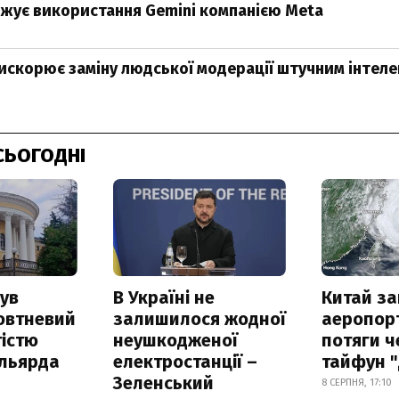
жує використання Gemini компанією Meta
искорює заміну людської модерації штучним інтел
СЬОГОДНІ
ув
В Україні не
Китай з
овтневий
залишилося жодної
аеропорт
істю
неушкодженої
потяги ч
ільярда
електростанції –
тайфун 
Зеленський
8 СЕРПНЯ, 17:10