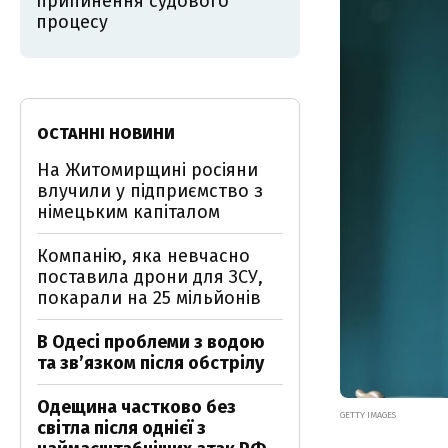
припинення судового
процесу
ОСТАННІ НОВИНИ
На Житомирщині росіяни
влучили у підприємство з
німецьким капіталом
Компанію, яка невчасно
поставила дрони для ЗСУ,
покарали на 25 мільйонів
В Одесі проблеми з водою
та звʼязком після обстрілу
Одещина частково без
GETTY IMAGES
світла після однієї з