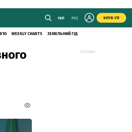
КЛУБ УП
УКР
РОС
В'Ю
WEEKLY CHARTS
ЗЕМЕЛЬНИЙ ГІД
вного
РЕКЛАМА: