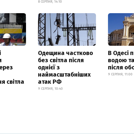
8 СЕРПНЯ, 14:10
і
Одещина частково
В Одесі 
и
без світла після
водою та
ерез
однієї з
після об
наймасштабніших
9 СЕРПНЯ, 11:00
я світла
атак РФ
9 СЕРПНЯ, 10:40