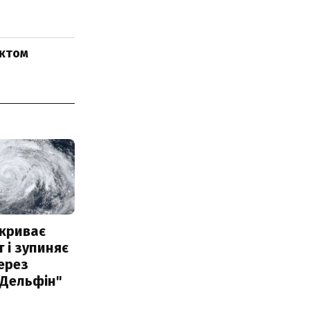
ектом
акриває
 і зупиняє
ерез
"Дельфін"