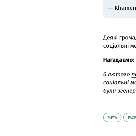
— Khamene
Деякі грома
соціальні м
Нагадаємо:
6 лютого
п
соціальні 
були згенер
META
FAC