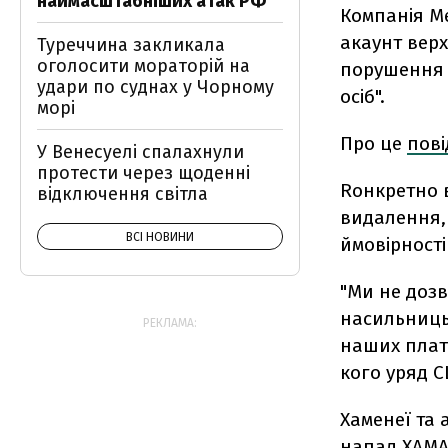
наймасштабніших атак РФ
Компанія M
акаунт верх
Туреччина закликала
оголосити мораторій на
порушення 
удари по суднах у Чорному
осіб".
морі
Про це
пов
У Венесуелі спалахнули
протести через щоденні
Rонкретно 
відключення світла
видалення,
ВСІ НОВИНИ
ймовірності
"Ми не дозв
насильниць
РЕКЛАМА:
наших платф
кого уряд 
Хаменеї та 
напад ХАМАС