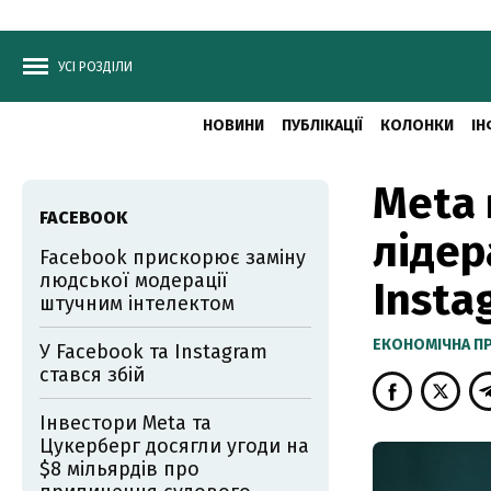
УСІ РОЗДІЛИ
НОВИНИ
ПУБЛІКАЦІЇ
КОЛОНКИ
ІН
Meta 
FACEBOOK
лідер
Facebook прискорює заміну
людської модерації
Insta
штучним інтелектом
ЕКОНОМІЧНА П
У Facebook та Instagram
стався збій
Інвестори Meta та
Цукерберг досягли угоди на
$8 мільярдів про