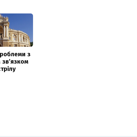
проблеми з
 звʼязком
стрілу