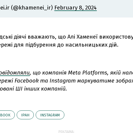
i.ir (@khamenei_ir)
February 8, 2024
дські діячі вважають, що Алі Хаменеї використов
ережі для підбурення до насильницьких дій.
овідомляли
, що компанія Meta Platforms, якій н
мережі Facebook та Instagram маркуватиме зобра
овані ШІ інших компаній.
EBOOK
ІРАН
INSTAGRAM
РЕКЛАМА: