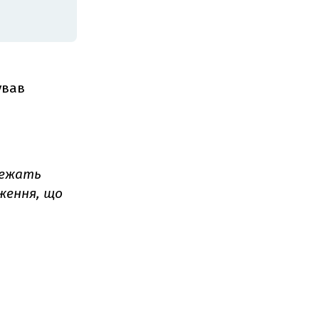
ував
алежать
ження, що