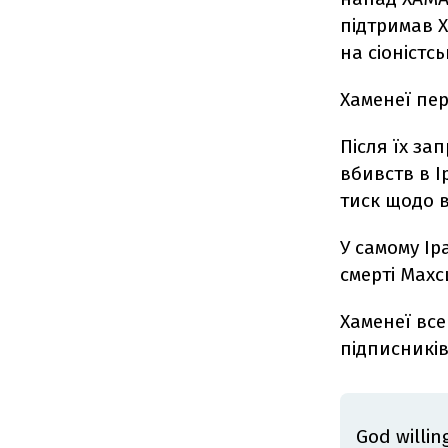
підтримав Х
на сіоністс
Хаменеї пер
Після їх за
вбивств в І
тиск щодо 
У самому Ір
смерті Махс
Хаменеї все
підписників
God willin