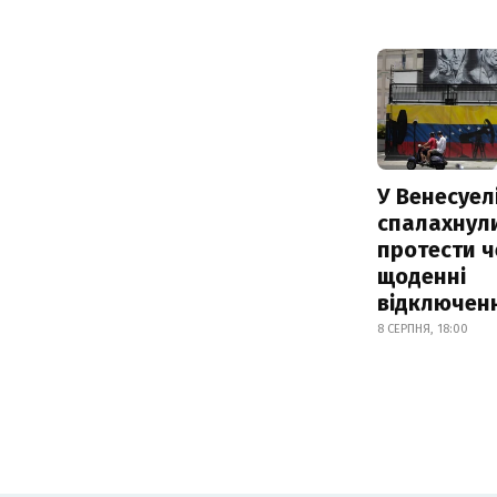
У Венесуел
спалахнул
протести ч
щоденні
відключенн
8 СЕРПНЯ, 18:00