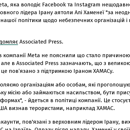
eta, яка володіє Facebook та Instagram нещодав
овного лідера Ірану аятоли Алі Хаменеї "за нео
нашої політики щодо небезпечних організацій і
ідомляє
Associated Press.
в компанії Meta не пояснили що стало причиною
 але в
Associated Press
зазначають, що з велико
 це повʼязано з підтримкою Іраном ХАМАСу.
оляємо організаціям або особам, які проголошу
ку місію або займаються насильством, бути прис
ормах", - йдеться в політиці компанії. Це стосуєть
США визнав терористами, наприклад ХАМАС.
акаунти, пов'язані з верховним лідером Ірану, в
 на Ізраїль. Одразу після нападу, Хаменеї у свої