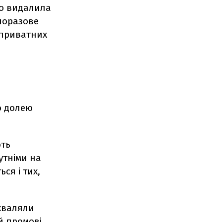
но видалила
дноразове
 приватних
ю долею
ють
утніми на
ся і тих,
ихваляли
й промові