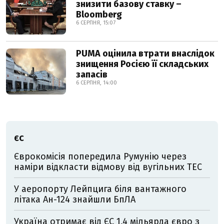
знизити базову ставку –
Bloomberg
6 СЕРПНЯ, 15:07
PUMA оцінила втрати внаслідок
знищення Росією її складських
запасів
6 СЕРПНЯ, 14:00
ЄС
Єврокомісія попередила Румунію через
наміри відкласти відмову від вугільних ТЕС
У аеропорту Лейпцига біля вантажного
літака Ан-124 знайшли БпЛА
Україна отримає від ЄС 1,4 мільярда євро з