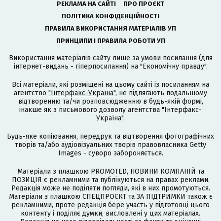
РЕКЛАМА НА САЙТІ
ПРО ПРОЄКТ
ПОЛІТИКА КОНФІДЕНЦІЙНОСТІ
ПРАВИЛА ВИКОРИСТАННЯ МАТЕРІАЛІВ УП
ПРИНЦИПИ І ПРАВИЛА РОБОТИ УП
Використання матеріалів сайту лише за умови посилання (для
інтернет-видань - гіперпосилання) на "Економічну правду".
Всі матеріали, які розміщені на цьому сайті із посиланням на
агентство
"Інтерфакс-Україна"
, не підлягають подальшому
відтворенню та/чи розповсюдженню в будь-якій формі,
інакше як з письмового дозволу агентства "Інтерфакс-
Україна".
Будь-яке копіювання, передрук та відтворення фотографічних
творів та/або аудіовізуальних творів правовласника Getty
Images - суворо забороняється.
Матеріали з плашкою PROMOTED, НОВИНИ КОМПАНІЙ та
ПОЗИЦІЯ є рекламними та публікуються на правах реклами.
Редакція може не поділяти погляди, які в них промотуються.
Матеріали з плашкою СПЕЦПРОЄКТ та ЗА ПІДТРИМКИ також є
рекламними, проте редакція бере участь у підготовці цього
контенту і поділяє думки, висловлені у цих матеріалах.