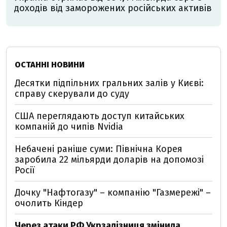
доходів від заморожених російських активів
ОСТАННІ НОВИНИ
Десятки підпільних гральних залів у Києві:
справу скерували до суду
США переглядають доступ китайських
компаній до чипів Nvidia
Небачені раніше суми: Північна Корея
заробила 22 мільярди доларів на допомозі
Росії
Дочку "Нафтогазу" – компанію "Газмережі" –
очолить Кіндер
Через атаки РФ Укрзалізниця змінила