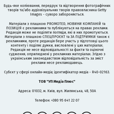
Будь-яке копіювання, передрук та відтворення фотографічних
творів та/або аудіовізуальних творів правовласника Getty
Images - суворо забороняється.
Матеріали з плашкою PROMOTED, НОВИНИ КОМПАНІЙ та
ПОЗИЦІЯ є рекламними та публікуються на правах реклами.
Редакція може не поділяти погляди, які в них промотуються.
Матеріали з плашкою СПЕЦПРОЄКТ та ЗА ПІДТРИМКИ також є
рекламними, проте редакція бере участь у підготовці цього
контенту і поділяє думки, висловлені у цих матеріалах.
Редакція не несе відповідальності за факти та оціночні
судження, оприлюднені у рекламних матеріалах. Згідно з
українським законодавством відповідальність за зміст
реклами несе рекламодавець.
Cубєкт у сфері онлайн-медіа; ідентифікатор медіа - R40-02163.
ТОВ "УП Медіа Плюс"
Адреса: 01032, м. Київ, вул. Жилянська, 48, 50А
Телефон: +380 95 641 22 07