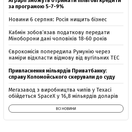
Аграрії зможуть отримати пільгові кредити
за програмою 5-7-9%
Новини 6 серпня: Росія нищить бізнес
Кабмін зобовʼязав податкову передати
Міноборони дані чоловіків 18-60 років
Єврокомісія попередила Румунію через
наміри відкласти відмову від вугільних ТЕС
Привласнення мільярдів Приватбанку:
справу Коломойського скерували до суду
Мегазавод з виробництва чипів у Техасі
обійдеться SpaceX у 16,8 мільярдів доларів
ВСІ НОВИНИ