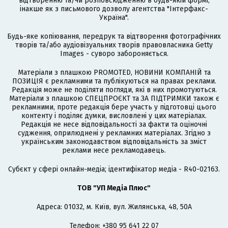
відтворенню та/чи розповсюдженню в будь-якій формі,
інакше як з письмового дозволу агентства "Інтерфакс-
Україна".
Будь-яке копіювання, передрук та відтворення фотографічних
творів та/або аудіовізуальних творів правовласника Getty
Images - суворо забороняється.
Матеріали з плашкою PROMOTED, НОВИНИ КОМПАНІЙ та
ПОЗИЦІЯ є рекламними та публікуються на правах реклами.
Редакція може не поділяти погляди, які в них промотуються.
Матеріали з плашкою СПЕЦПРОЄКТ та ЗА ПІДТРИМКИ також є
рекламними, проте редакція бере участь у підготовці цього
контенту і поділяє думки, висловлені у цих матеріалах.
Редакція не несе відповідальності за факти та оціночні
судження, оприлюднені у рекламних матеріалах. Згідно з
українським законодавством відповідальність за зміст
реклами несе рекламодавець.
Cубєкт у сфері онлайн-медіа; ідентифікатор медіа - R40-02163.
ТОВ "УП Медіа Плюс"
Адреса: 01032, м. Київ, вул. Жилянська, 48, 50А
Телефон: +380 95 641 22 07