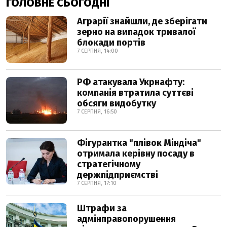
ГОЛОВНЕ СЬОГОДНІ
Аграрії знайшли, де зберігати
зерно на випадок тривалої
блокади портів
7 СЕРПНЯ, 14:00
РФ атакувала Укрнафту:
компанія втратила суттєві
обсяги видобутку
7 СЕРПНЯ, 16:50
Фігурантка "плівок Міндіча"
отримала керівну посаду в
стратегічному
держпідприємстві
7 СЕРПНЯ, 17:10
Штрафи за
адмінправопорушення