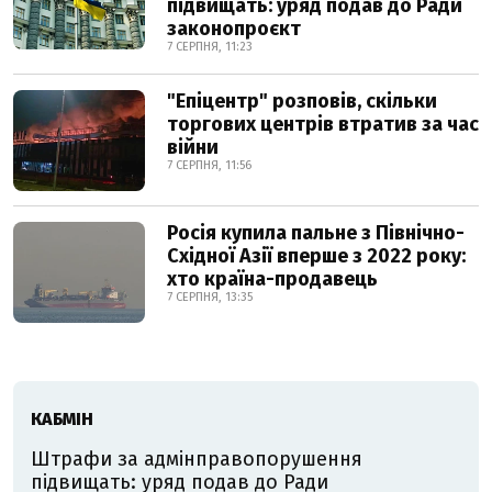
підвищать: уряд подав до Ради
законопроєкт
7 СЕРПНЯ, 11:23
"Епіцентр" розповів, скільки
торгових центрів втратив за час
війни
7 СЕРПНЯ, 11:56
Росія купила пальне з Північно-
Східної Азії вперше з 2022 року:
хто країна-продавець
7 СЕРПНЯ, 13:35
КАБМІН
Штрафи за адмінправопорушення
підвищать: уряд подав до Ради