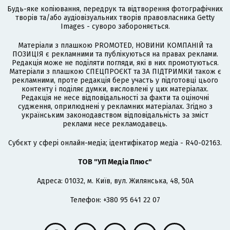
Будь-яке копіювання, передрук та відтворення фотографічних
творів та/або аудіовізуальних творів правовласника Getty
Images - суворо забороняється.
Матеріали з плашкою PROMOTED, НОВИНИ КОМПАНІЙ та
ПОЗИЦІЯ є рекламними та публікуються на правах реклами.
Редакція може не поділяти погляди, які в них промотуються.
Матеріали з плашкою СПЕЦПРОЄКТ та ЗА ПІДТРИМКИ також є
рекламними, проте редакція бере участь у підготовці цього
контенту і поділяє думки, висловлені у цих матеріалах.
Редакція не несе відповідальності за факти та оціночні
судження, оприлюднені у рекламних матеріалах. Згідно з
українським законодавством відповідальність за зміст
реклами несе рекламодавець.
Cубєкт у сфері онлайн-медіа; ідентифікатор медіа - R40-02163.
ТОВ "УП Медіа Плюс"
Адреса: 01032, м. Київ, вул. Жилянська, 48, 50А
Телефон: +380 95 641 22 07