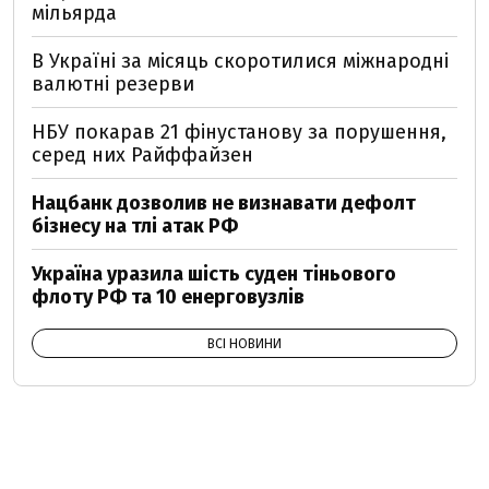
мільярда
В Україні за місяць скоротилися міжнародні
валютні резерви
НБУ покарав 21 фінустанову за порушення,
серед них Райффайзен
Нацбанк дозволив не визнавати дефолт
бізнесу на тлі атак РФ
Україна уразила шість суден тіньового
флоту РФ та 10 енерговузлів
ВСІ НОВИНИ