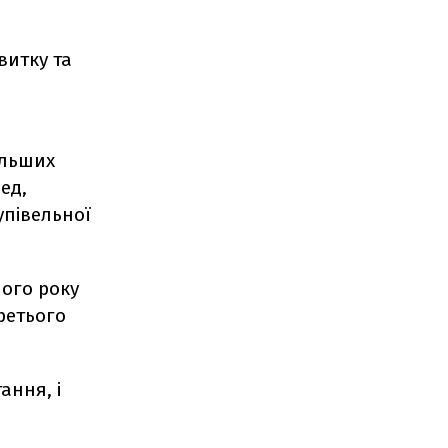
витку та
більших
ед,
упівельної
лого року
ретього
ання, і