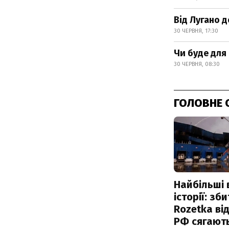
Від Лугано 
30 ЧЕРВНЯ, 17:30
Чи буде для
30 ЧЕРВНЯ, 08:30
ГОЛОВНЕ 
Найбільші 
історії: зб
Rozetka від
РФ сягают