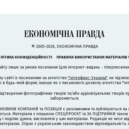
© 2005-2026, ЕКОНОМІЧНА ПРАВДА
ЛІТИКА КОНФІДЕНЦІЙНОСТІ
ПРАВИЛА ВИКОРИСТАННЯ МАТЕРІАЛІВ 
айту лише за умови посилання (для інтернет-видань - гіперпосиланн
му сайті із посиланням на агентство
"Інтерфакс-Україна"
, не підля
 будь-якій формі, інакше як з письмового дозволу агентства "Ін
відтворення фотографічних творів та/або аудіовізуальних творів п
забороняється.
НОВИНИ КОМПАНІЙ та ПОЗИЦІЯ є рекламними та публікуються на п
туються. Матеріали з плашкою СПЕЦПРОЄКТ та ЗА ПІДТРИМКИ також
 і поділяє думки, висловлені у цих матеріалах. Редакція не несе ві
атеріалах. Згідно з українським законодавством відповідальність 