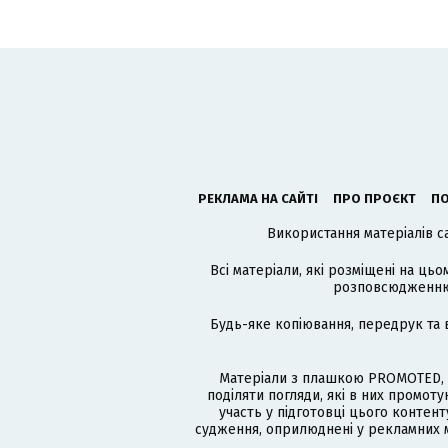
РЕКЛАМА НА САЙТІ
ПРО ПРОЄКТ
ПО
Використання матеріалів с
Всі матеріали, які розміщені на цьо
розповсюдженню в
Будь-яке копіювання, передрук та 
Матеріали з плашкою PROMOTED, 
поділяти погляди, які в них промо
участь у підготовці цього контенту
судження, оприлюднені у рекламних м