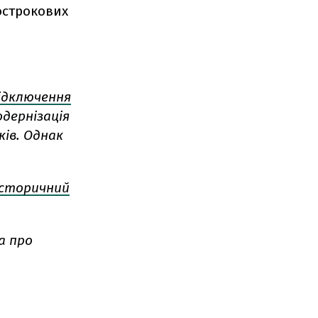
острокових
відключення
одернізація
ків. Однак
історичний
а про