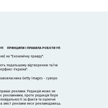
УП
ПРИНЦИПИ І ПРАВИЛА РОБОТИ УП
я) на "Економічну правду".
гають подальшому відтворенню та/чи
терфакс-Україна".
равовласника Getty Images - суворо
равах реклами. Редакція може не
 є рекламними, проте редакція бере
дповідальності за факти та оціночні
за зміст реклами несе рекламодавець.