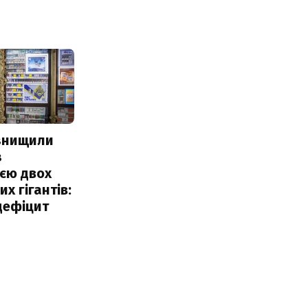
 знищили
з
єю двох
х гігантів:
дефіцит