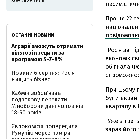
зберігається
песимістич
Про це 22 с
національн
повідомляю
ОСТАННІ НОВИНИ
Аграрії зможуть отримати
"Росія за п
пільгові кредити за
економік св
програмою 5-7-9%
обігнала Фе
Новини 6 серпня: Росія
спроможност
нищить бізнес
При цьому п
Кабмін зобовʼязав
були вкрай 
податкову передати
Міноборони дані чоловіків
кварталу в 
18-60 років
"Уже з трет
Єврокомісія попередила
зараз його т
Румунію через наміри