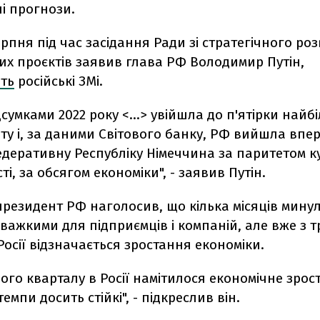
ні прогнози.
ерпня під час засідання Ради зі стратегічного роз
их проєктів заявив глава РФ Володимир Путін,
ть
російські ЗМі.
ідсумками 2022 року <...> увійшла до п'ятірки най
іту і, за даними Світового банку, РФ вийшла впер
деративну Республіку Німеччина за паритетом к
і, за обсягом економіки", - заявив Путін.
резидент РФ наголосив, що кілька місяців мину
важкими для підприємців і компаній, але вже з т
Росії відзначається зростання економіки.
ього кварталу в Росії намітилося економічне зрост
емпи досить стійкі", - підкреслив він.