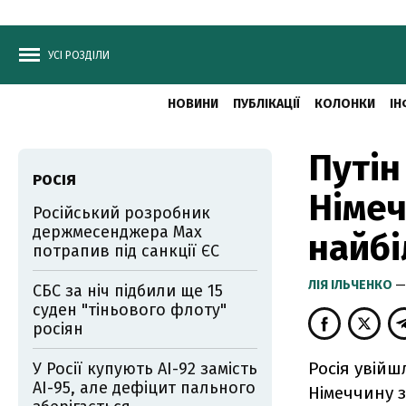
УСІ РОЗДІЛИ
НОВИНИ
ПУБЛІКАЦІЇ
КОЛОНКИ
ІН
Путін
РОСІЯ
Німеч
Російський розробник
держмесенджера Max
найбі
потрапив під санкції ЄС
ЛІЯ ІЛЬЧЕНКО
—
СБС за ніч підбили ще 15
суден "тіньового флоту"
росіян
Росія увійш
У Росії купують АІ-92 замість
АІ-95, але дефіцит пального
Німеччину 