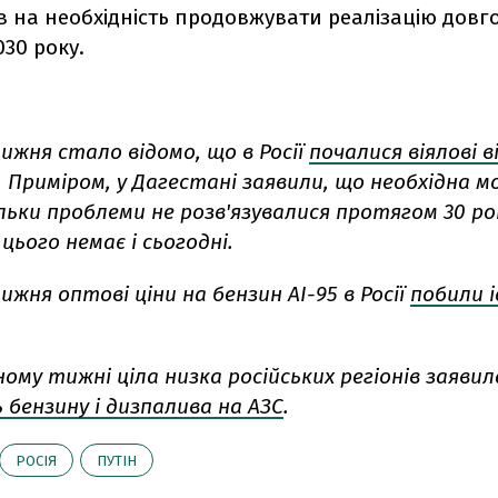
в на необхідність продовжувати реалізацію довг
030 року.
ижня стало відомо, що в Росії
почалися віялові 
. Приміром, у Дагестані заявили, що необхідна м
льки проблеми не розв'язувалися протягом 30 ро
цього немає і сьогодні.
жня оптові ціни на бензин АІ-95 в Росії
побили 
ому тижні ціла низка російських регіонів заявил
 бензину і дизпалива на АЗС
.
РОСІЯ
ПУТІН