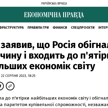
ФРАСТРУКТУРА
ПРАВИЛА ГРИ
ФІНАНСИ
СПЕЦПРОЄКТИ
ІНТЕР
 заявив, що Росія обігн
чину і входить до п'яті
льших економік світу
 22 СЕРПНЯ 2023, 18:25
ла до п'ятірки найбільших економік світу і обігна
за паритетом купівельної спроможності, незваж