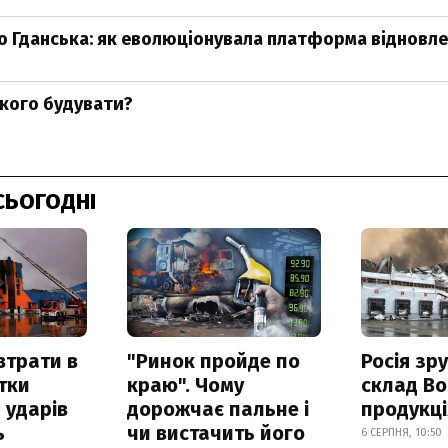
до Гданська: як еволюціонувала платформа відновле
 кого будувати?
СЬОГОДНІ
втрати в
"Ринок пройде по
Росія зр
итки
краю". Чому
склад Bo
 ударів
дорожчає пальне і
продукц
ь
чи вистачить його
6 СЕРПНЯ, 10:50