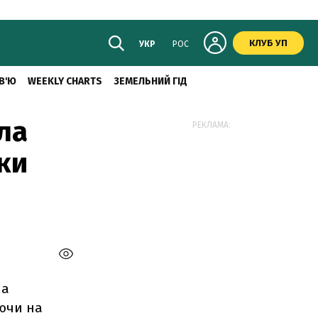
КЛУБ УП
УКР
РОС
В'Ю
WEEKLY CHARTS
ЗЕМЕЛЬНИЙ ГІД
ала
РЕКЛАМА:
рки
ла
аючи на