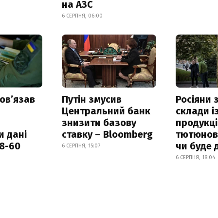
на АЗС
6 СЕРПНЯ, 06:00
овʼязав
Путін змусив
Росіяни
Центральний банк
склади і
знизити базову
продукці
и дані
ставку – Bloomberg
тютюнови
18-60
чи буде 
6 СЕРПНЯ, 15:07
6 СЕРПНЯ, 18:04