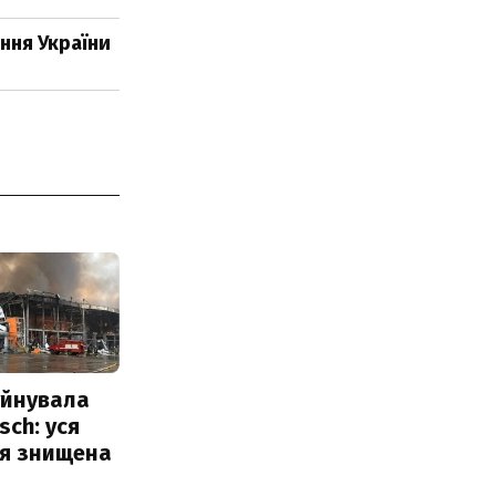
ння України
уйнувала
sch: уся
ія знищена