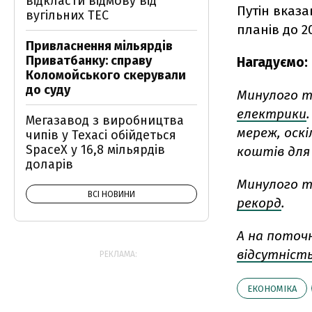
відкласти відмову від
Путін вказа
вугільних ТЕС
планів до 2
Привласнення мільярдів
Приватбанку: справу
Нагадуємо:
Коломойського скерували
до суду
Минулого т
електрики
Мегазавод з виробництва
мереж, оскі
чипів у Техасі обійдеться
SpaceX у 16,8 мільярдів
коштів для 
доларів
Минулого ти
ВСІ НОВИНИ
рекорд
.
А на поточн
відсутність
РЕКЛАМА:
ЕКОНОМІКА