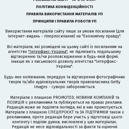
ПОЛІТИКА КОНФІДЕНЦІЙНОСТІ
ПРАВИЛА ВИКОРИСТАННЯ МАТЕРІАЛІВ УП
ПРИНЦИПИ І ПРАВИЛА РОБОТИ УП
Використання матеріалів сайту лише за умови посилання (для
інтернет-видань - гіперпосилання) на "Економічну правду".
Всі матеріали, які розміщені на цьому сайті із посиланням на
агентство
"Інтерфакс-Україна"
, не підлягають подальшому
відтворенню та/чи розповсюдженню в будь-якій формі,
інакше як з письмового дозволу агентства "Інтерфакс-
Україна".
Будь-яке копіювання, передрук та відтворення фотографічних
творів та/або аудіовізуальних творів правовласника Getty
Images - суворо забороняється.
Матеріали з плашкою PROMOTED, НОВИНИ КОМПАНІЙ та
ПОЗИЦІЯ є рекламними та публікуються на правах реклами.
Редакція може не поділяти погляди, які в них промотуються.
Матеріали з плашкою СПЕЦПРОЄКТ та ЗА ПІДТРИМКИ також є
рекламними, проте редакція бере участь у підготовці цього
контенту і поділяє думки, висловлені у цих матеріалах.
Редакція не несе відповідальності за факти та оціночні