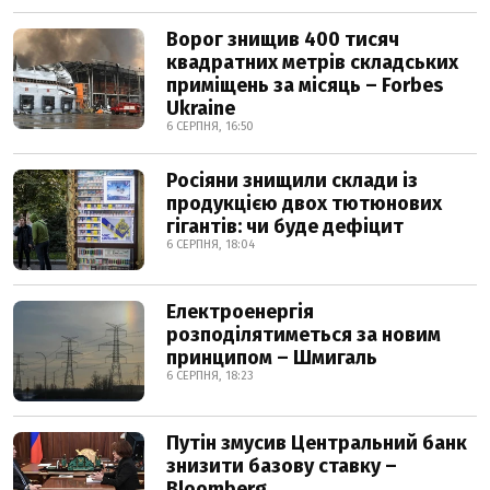
Ворог знищив 400 тисяч
квадратних метрів складських
приміщень за місяць – Forbes
Ukraine
6 СЕРПНЯ, 16:50
Росіяни знищили склади із
продукцією двох тютюнових
гігантів: чи буде дефіцит
6 СЕРПНЯ, 18:04
Електроенергія
розподілятиметься за новим
принципом – Шмигаль
6 СЕРПНЯ, 18:23
Путін змусив Центральний банк
знизити базову ставку –
Bloomberg