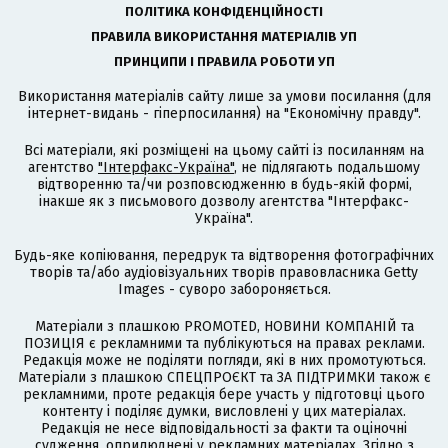
ПОЛІТИКА КОНФІДЕНЦІЙНОСТІ
ПРАВИЛА ВИКОРИСТАННЯ МАТЕРІАЛІВ УП
ПРИНЦИПИ І ПРАВИЛА РОБОТИ УП
Використання матеріалів сайту лише за умови посилання (для
інтернет-видань - гіперпосилання) на "Економічну правду".
Всі матеріали, які розміщені на цьому сайті із посиланням на
агентство
"Інтерфакс-Україна"
, не підлягають подальшому
відтворенню та/чи розповсюдженню в будь-якій формі,
інакше як з письмового дозволу агентства "Інтерфакс-
Україна".
Будь-яке копіювання, передрук та відтворення фотографічних
творів та/або аудіовізуальних творів правовласника Getty
Images - суворо забороняється.
Матеріали з плашкою PROMOTED, НОВИНИ КОМПАНІЙ та
ПОЗИЦІЯ є рекламними та публікуються на правах реклами.
Редакція може не поділяти погляди, які в них промотуються.
Матеріали з плашкою СПЕЦПРОЄКТ та ЗА ПІДТРИМКИ також є
рекламними, проте редакція бере участь у підготовці цього
контенту і поділяє думки, висловлені у цих матеріалах.
Редакція не несе відповідальності за факти та оціночні
судження, оприлюднені у рекламних матеріалах. Згідно з