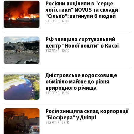
Росіяни поцілили в "серце
логістики" NOVUS та склади
"Сільпо": загинули 6 людей
5 СЕРПНЯ, 12:30
РФ знищила сортувальний
центр "Нової пошти" в Києві
5 СЕРПНЯ, 10:10
Дністровське водосховище
обміліло майже до рівня
природного річища
5 СЕРПНЯ, 13:20
Росія знищила склад корпорації
"Біосфера" у Дніпрі
5 СЕРПНЯ, 09:15