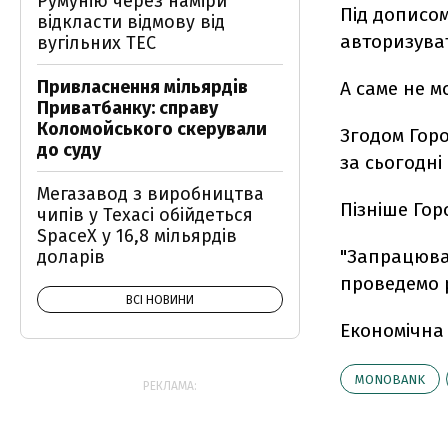
Румунію через наміри
Під дописо
відкласти відмову від
авторизуват
вугільних ТЕС
Привласнення мільярдів
А саме не 
Приватбанку: справу
Коломойського скерували
Згодом Гор
до суду
за сьогодні
Мегазавод з виробництва
Пізніше Го
чипів у Техасі обійдеться
SpaceX у 16,8 мільярдів
"Запрацювал
доларів
проведемо р
ВСІ НОВИНИ
Економічна
MONOBANK
РЕКЛАМА: