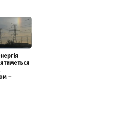
нергія
лятиметься
м
ом –
ь