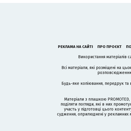
РЕКЛАМА НА САЙТІ
ПРО ПРОЄКТ
ПО
Використання матеріалів с
Всі матеріали, які розміщені на цьо
розповсюдженню в
Будь-яке копіювання, передрук та 
Матеріали з плашкою PROMOTED, 
поділяти погляди, які в них промо
участь у підготовці цього контенту
судження, оприлюднені у рекламних м