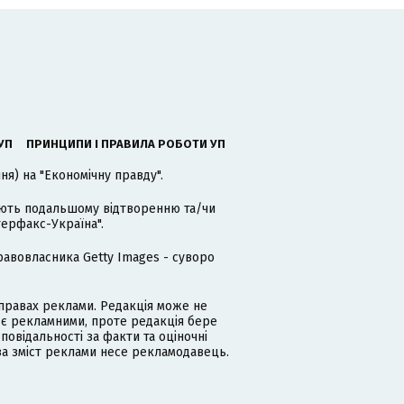
УП
ПРИНЦИПИ І ПРАВИЛА РОБОТИ УП
я) на "Економічну правду".
гають подальшому відтворенню та/чи
терфакс-Україна".
равовласника Getty Images - суворо
равах реклами. Редакція може не
 є рекламними, проте редакція бере
дповідальності за факти та оціночні
за зміст реклами несе рекламодавець.