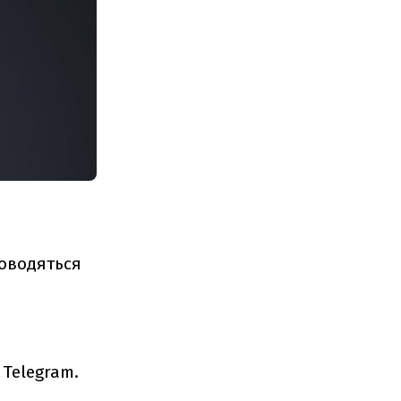
я
роводяться
 Telegram.