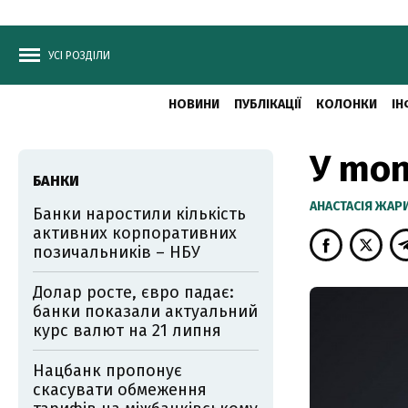
УСІ РОЗДІЛИ
НОВИНИ
ПУБЛІКАЦІЇ
КОЛОНКИ
ІН
У mon
БАНКИ
АНАСТАСІЯ ЖА
Банки наростили кількість
активних корпоративних
позичальників – НБУ
Долар росте, євро падає:
банки показали актуальний
курс валют на 21 липня
Нацбанк пропонує
скасувати обмеження