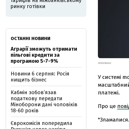
тарифів на міжбанківському
ринку готівки
ОСТАННІ НОВИНИ
Аграрії зможуть отримати
пільгові кредити за
програмою 5-7-9%
MONOBANK
Новини 6 серпня: Росія
У системі m
нищить бізнес
масштабний 
платежі.
Кабмін зобовʼязав
податкову передати
Міноборони дані чоловіків
Про це
пов
18-60 років
"
Зламалися.
Єврокомісія попередила