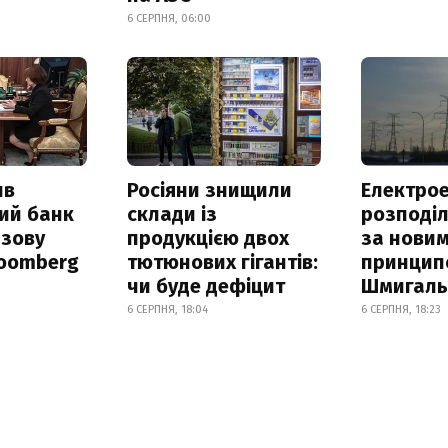
6 СЕРПНЯ, 06:00
ив
Росіяни знищили
Електрое
ий банк
склади із
розподі
азову
продукцією двох
за нови
loomberg
тютюнових гігантів:
принцип
чи буде дефіцит
Шмигал
6 СЕРПНЯ, 18:04
6 СЕРПНЯ, 18:23