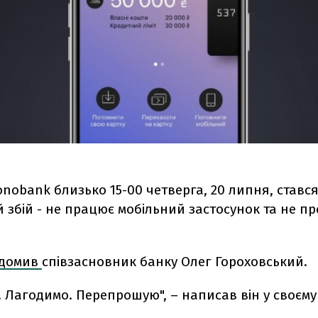
onobank близько 15-00 четверга, 20 липня, ставс
збій - не працює мобільний застосунок та не п
ідомив
співзасновник банку Олег Гороховський.
 Лагодимо. Перепрошую", – написав він у своєму