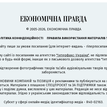
© 2005-2026, ЕКОНОМІЧНА ПРАВДА
ЛІТИКА КОНФІДЕНЦІЙНОСТІ
ПРАВИЛА ВИКОРИСТАННЯ МАТЕРІАЛІВ 
айту лише за умови посилання (для інтернет-видань - гіперпосиланн
му сайті із посиланням на агентство
"Інтерфакс-Україна"
, не підля
 будь-якій формі, інакше як з письмового дозволу агентства "Ін
відтворення фотографічних творів та/або аудіовізуальних творів п
забороняється.
НОВИНИ КОМПАНІЙ та ПОЗИЦІЯ є рекламними та публікуються на п
туються. Матеріали з плашкою СПЕЦПРОЄКТ та ЗА ПІДТРИМКИ також
 і поділяє думки, висловлені у цих матеріалах. Редакція не несе ві
атеріалах. Згідно з українським законодавством відповідальність 
Cубєкт у сфері онлайн-медіа; ідентифікатор медіа - R40-02163.