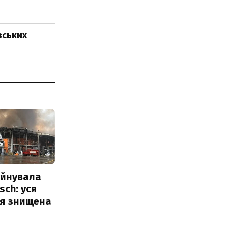
вських
уйнувала
sch: уся
ія знищена