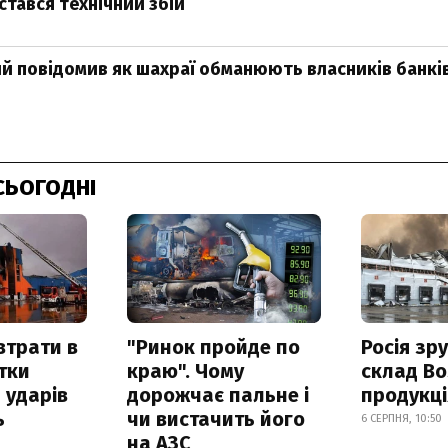
стався технічний збій
й повідомив як шахраї обманюють власників банкі
СЬОГОДНІ
втрати в
"Ринок пройде по
Росія зр
итки
краю". Чому
склад Bo
 ударів
дорожчає пальне і
продукц
ь
чи вистачить його
6 СЕРПНЯ, 10:50
на АЗС