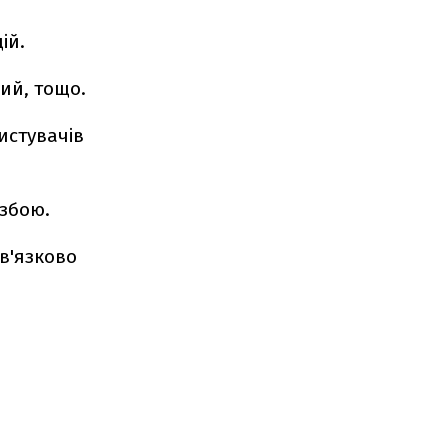
ій.
ий, тощо.
ристувачів
 збою.
в'язково