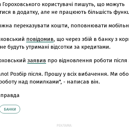
м Гороховського користувачі пишуть, що
можуть
ися в додатку, але не працюють більшість функц
можна переказувати кошти, поповнювати мобільн
оховський
повідомив
, що через збій в банку з ко
 не будуть утримані відсотки за кредитами.
роховський
заявив
про відновлення роботи після
о! Розбір після.
Прошу у всіх вибачення. Ми обо
оботу над помилками", - написав він.
 правда
БАНКИ
РЕКЛАМА: