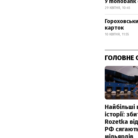
У monobank 
29 КВІТНЯ, 10:45
Гороховськи
карток
10 КВІТНЯ, 11:55
ГОЛОВНЕ 
Найбільші 
історії: зб
Rozetka від
РФ сягают
мільярдів