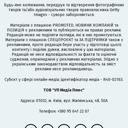
Будь-яке копіювання, передрук та відтворення фотографічних
творів та/або аудіовізуальних творів правовласника Getty
Images - суворо забороняється.
Матеріали з плашкою PROMOTED, НОВИНИ КОМПАНІЙ та
ПОЗИЦІЯ є рекламними та публікуються на правах реклами.
Редакція може не поділяти погляди, які в них промотуються.
Матеріали з плашкою СПЕЦПРОЄКТ та ЗА ПІДТРИМКИ також є
рекламними, проте редакція бере участь у підготовці цього
контенту і поділяє думки, висловлені у цих матеріалах.
Редакція не несе відповідальності за факти та оціночні
судження, оприлюднені у рекламних матеріалах. Згідно з
українським законодавством відповідальність за зміст
реклами несе рекламодавець.
Cубєкт у сфері онлайн-медіа; ідентифікатор медіа - R40-02163.
ТОВ "УП Медіа Плюс"
Адреса: 01032, м. Київ, вул. Жилянська, 48, 50А
Телефон: +380 95 641 22 07