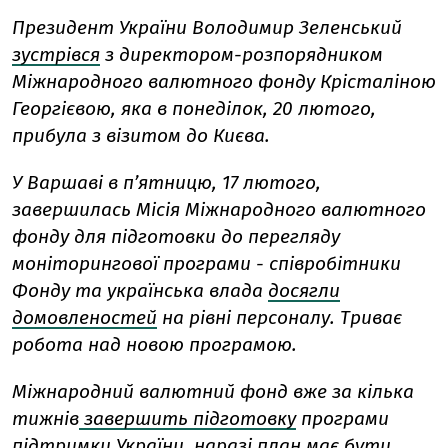
Президент України Володимир Зеленський
зустрівся
з директором-розпорядником
Міжнародного валютного фонду Крісталіною
Георгієвою, яка в понеділок, 20 лютого,
прибула з візитом до Києва.
У Варшаві в п’ятницю, 17 лютого,
завершилась Місія Міжнародного валютного
фонду для підготовки до перегляду
моніторингової програми - співробітники
Фонду та українська влада
досягли
домовленостей
на рівні персоналу. Триває
робота над новою програмою.
Міжнародний валютний фонд вже за кілька
тижнів
завершить підготовку
програми
підтримки України, наразі план має бути