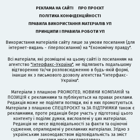
РЕКЛАМА НА САЙТІ
ПРО ПРОЄКТ
ПОЛІТИКА КОНФІДЕНЦІЙНОСТІ
ПРАВИЛА ВИКОРИСТАННЯ МАТЕРІАЛІВ УП
ПРИНЦИПИ І ПРАВИЛА РОБОТИ УП
Використання матеріалів сайту лише за умови посилання (для
інтернет-видань - гіперпосилання) на "Економічну правду".
Всі матеріали, які розміщені на цьому сайті із посиланням на
агентство
"Інтерфакс-Україна"
, не підлягають подальшому
відтворенню та/чи розповсюдженню в будь-якій формі,
інакше як з письмового дозволу агентства "Інтерфакс-
Україна".
Матеріали з плашкою PROMOTED, НОВИНИ КОМПАНІЙ та
ПОЗИЦІЯ є рекламними та публікуються на правах реклами.
Редакція може не поділяти погляди, які в них промотуються.
Матеріали з плашкою СПЕЦПРОЄКТ та ЗА ПІДТРИМКИ також є
рекламними, проте редакція бере участь у підготовці цього
контенту і поділяє думки, висловлені у цих матеріалах.
Редакція не несе відповідальності за факти та оціночні
судження, оприлюднені у рекламних матеріалах. Згідно з
українським законодавством відповідальність за зміст
реклами несе рекламодавець.