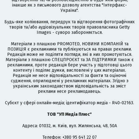
інакше як з письмового дозволу агентства "Інтерфакс-
Україна".
Будь-яке копіювання, передрук та відтворення фотографічних
творів та/або аудіовізуальних творів правовласника Getty
Images - суворо забороняється.
Матеріали з плашкою PROMOTED, НОВИНИ КОМПАНІЙ та
ПОЗИЦІЯ є рекламними та публікуються на правах реклами.
Редакція може не поділяти погляди, які в них промотуються.
Матеріали з плашкою СПЕЦПРОЄКТ та ЗА ПІДТРИМКИ також є
рекламними, проте редакція бере участь у підготовці цього
контенту і поділяє думки, висловлені у цих матеріалах.
Редакція не несе відповідальності за факти та оціночні
судження, оприлюднені у рекламних матеріалах. Згідно з
українським законодавством відповідальність за зміст
реклами несе рекламодавець.
Cубєкт у сфері онлайн-медіа; ідентифікатор медіа - R40-02163.
ТОВ "УП Медіа Плюс"
Адреса: 01032, м. Київ, вул. Жилянська, 48, 50А
Телефон: +380 95 641 22 07