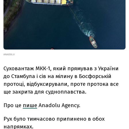
ANADOLU
Суховантаж МКК-1, який прямував з України
до Стамбула і сів на мілину в Босфорській
протоці, відбуксирували, проте протока все
ще закрита для судноплавства.
Про це
пише
Anadolu Agency.
Рух було тимчасово припинено в обох
напрямках.