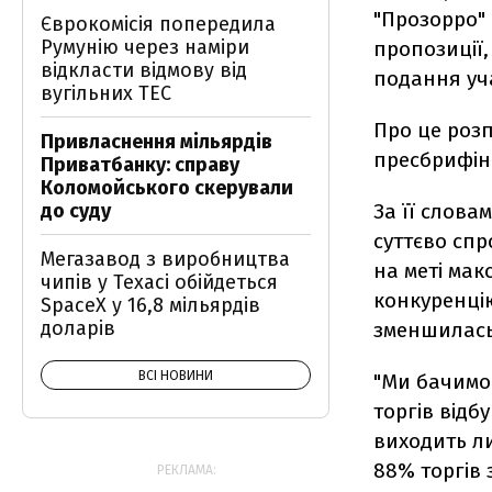
"Прозорро" 
Єврокомісія попередила
Румунію через наміри
пропозиції
відкласти відмову від
подання уч
вугільних ТЕС
Про це розп
Привласнення мільярдів
пресбрифін
Приватбанку: справу
Коломойського скерували
За її слова
до суду
суттєво сп
Мегазавод з виробництва
на меті мак
чипів у Техасі обійдеться
конкуренцію
SpaceX у 16,8 мільярдів
доларів
зменшилась
ВСІ НОВИНИ
"Ми бачимо
торгів відб
виходить ли
88% торгів 
РЕКЛАМА: