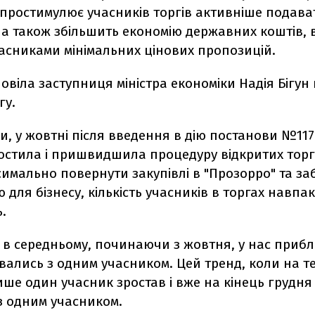
простимулює учасників торгів активніше подава
, а також збільшить економію державних коштів,
асниками мінімальних цінових пропозицій.
овіла заступниця міністра економіки Надія Бігун 
гу.
ми, у жовтні після введення в дію постанови №117
ростила і пришвидшила процедуру відкритих торг
симально повернути закупівлі в "Прозорро" та з
 для бізнесу, кількість учасників в торгах навпа
.
 в середньому, починаючи з жовтня, у нас приб
увались з одним учасником. Цей тренд, коли на т
ше один учасник зростав і вже на кінець грудня
з одним учасником.