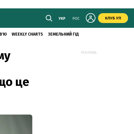
КЛУБ УП
УКР
РОС
В'Ю
WEEKLY CHARTS
ЗЕМЕЛЬНИЙ ГІД
му
РЕКЛАМА:
 що це