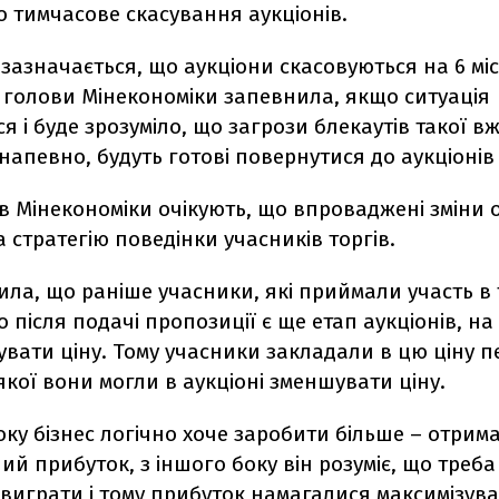
 тимчасове скасування аукціонів.
 зазначається, що аукціони скасовуються на 6 міс
 голови Мінекономіки запевнила, якщо ситуація
ся і буде зрозуміло, що загрози блекаутів такої в
, напевно, будуть готові повернутися до аукціонів
 в Мінекономіки очікують, що впроваджені зміни
 стратегію поведінки учасників торгів.
ила, що раніше учасники, які приймали участь в 
о після подачі пропозиції є ще етап аукціонів, н
вати ціну. Тому учасники закладали в цю ціну п
якої вони могли в аукціоні зменшувати ціну.
оку бізнес логічно хоче заробити більше – отрим
й прибуток, з іншого боку він розуміє, що треба
виграти і тому прибуток намагалися максимізуват