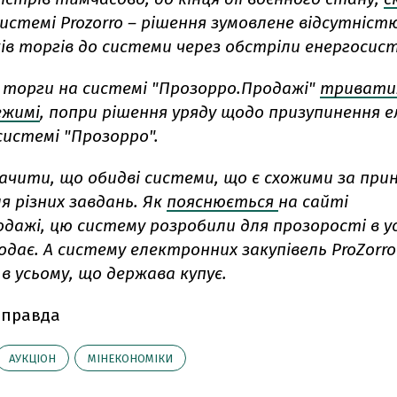
системі Prozorro – рішення зумовлене відсутніст
ків торгів до системи через обстріли енергосис
 торги на системі "Прозорро.Продажі"
тривати
ежимі
, попри рішення уряду щодо призупинення 
 системі "Прозорро".
ачити, що обидві системи, що є схожими за при
я різних завдань. Як
пояснюється
на сайті
одажі, цю систему розробили для прозорості в у
дає. А систему електронних закупівель ProZorro
в усьому, що держава купує.
 правда
АУКЦІОН
МІНЕКОНОМІКИ