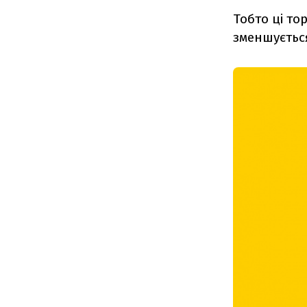
Тобто ці то
зменшується