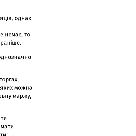
яців, однак
же немає, то
 раніше.
 однозначно
торгах,
а яких можна
евну маржу,
ати
 мати
и", –