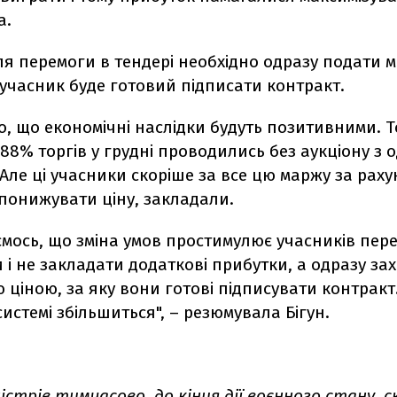
а.
ля перемоги в тендері необхідно одразу подати м
у учасник буде готовий підписати контракт.
о, що економічні наслідки будуть позитивними. Т
88% торгів у грудні проводились без аукціону з 
Але ці учасники скоріше за все цю маржу за раху
понижувати ціну, закладали.
ємось, що зміна умов простимулює учасників пер
и і не закладати додаткові прибутки, а одразу за
 ціною, за яку вони готові підписувати контракт
системі збільшиться", – резюмувала Бігун.
істрів тимчасово, до кінця дії воєнного стану,
с