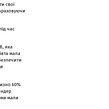
ти свої
 враховуючи
під час
8, яка
івта мала
абезпечити
ки
лизно 60%
ендер
 ми мали