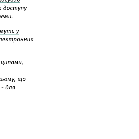
ю доступу
теми.
муть у
електронних
нципами,
сьому, що
 - для