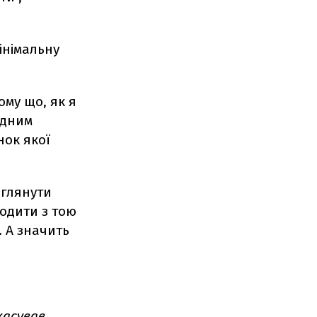
інімальну
ому що, як я
одним
нок якої
еглянути
ходити з тою
. А значить
касував