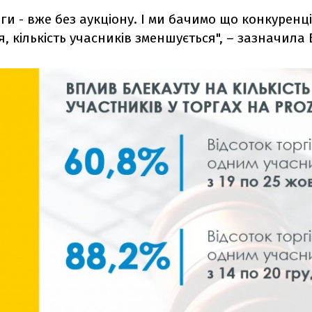
рги - вже без аукціону. І ми бачимо що конкуренці
, кількість учасників зменшується", – зазначила Б