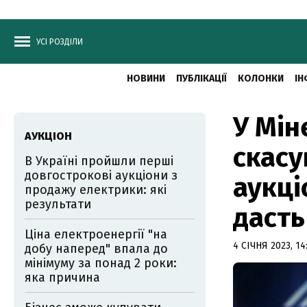
УСІ РОЗДІЛИ
НОВИНИ
ПУБЛІКАЦІЇ
КОЛОНКИ
ІН
У Мін
АУКЦІОН
скасу
В Україні пройшли перші
довгострокові аукціони з
аукці
продажу електрики: які
результати
дасть
Ціна електроенергії "на
4 СІЧНЯ 2023, 14
добу наперед" впала до
мінімуму за понад 2 роки:
яка причина