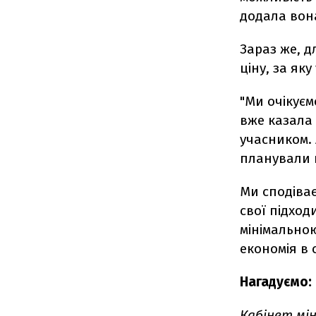
додала вон
Зараз же, д
ціну, за як
"Ми очікуєм
вже казала 
учасником. 
планували 
Ми сподіва
свої підход
мінімальною
економія в 
Нагадуємо:
Кабінет мін