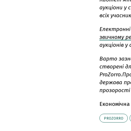
аукціони у 
всіх учасни
Електронні
звичному р
аукціонів у
Варто зазн
створені дл
ProZorro.Пр
держава про
прозорості 
Економічна
PROZORRO