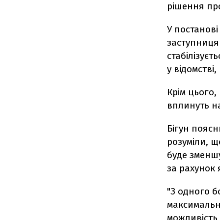
рішення про
У постанові
заступниця
стабілізуєть
у відомстві
Крім цього,
вплинуть на
Бігун поясн
розуміли, щ
буде зменшу
за рахунок 
"З одного б
максимальни
можливість 