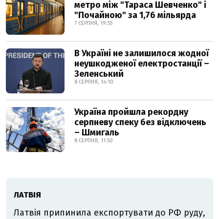
метро між "Тараса Шевченко" і
"Почайною" за 1,76 мільярда
7 СЕРПНЯ, 19:55
В Україні не залишилося жодної
неушкодженої електростанції –
Зеленський
8 СЕРПНЯ, 14:10
Україна пройшла рекордну
серпневу спеку без відключень
– Шмигаль
8 СЕРПНЯ, 11:50
ЛАТВІЯ
Латвія припинила експортувати до РФ руду,