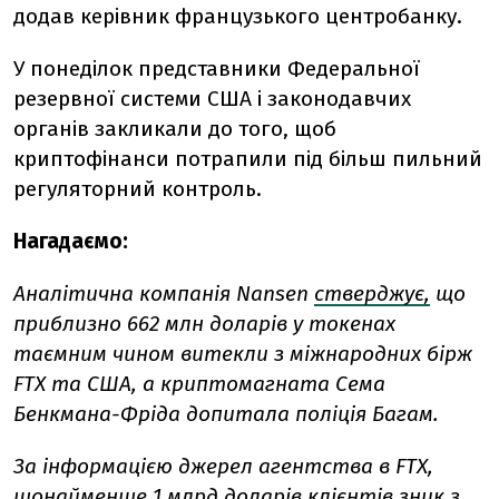
додав керівник французького центробанку.
У понеділок представники Федеральної
резервної системи США і законодавчих
органів закликали до того, щоб
криптофінанси потрапили під більш пильний
регуляторний контроль.
Нагадаємо:
Аналітична компанія Nansen
стверджує,
що
приблизно 662 млн доларів у токенах
таємним чином витекли з міжнародних бірж
FTX та США, а криптомагната Сема
Бенкмана-Фріда допитала поліція Багам.
За інформацією джерел агентства в FTX,
щонайменше 1 млрд доларів клієнтів
зник
з