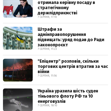
отримала керівну посаду в
стратегічному
держпідприємстві
7 СЕРПНЯ, 17:10
Штрафи за
адмінправопорушення
підвищать: уряд подав до Ради
законопроєкт
7 СЕРПНЯ, 11:23
"Епіцентр" розповів, скільки
торгових центрів втратив за час
війни
7 СЕРПНЯ, 11:56
Україна уразила шість суден
тіньового флоту РФ та 10
енерговузлів
7 СЕРПНЯ, 18:10