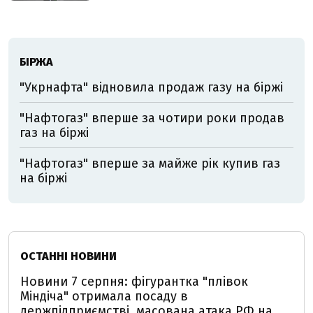
БІРЖА
"Укрнафта" відновила продаж газу на біржі
"Нафтогаз" вперше за чотири роки продав
газ на біржі
"Нафтогаз" вперше за майже рік купив газ
на біржі
ОСТАННІ НОВИНИ
Новини 7 серпня: фігурантка "плівок
Міндіча" отримала посаду в
держпідприємстві, масована атака РФ на