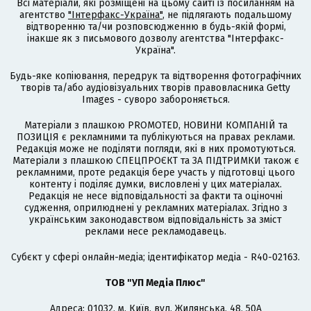
Всі матеріали, які розміщені на цьому сайті із посиланням на
агентство
"Інтерфакс-Україна"
, не підлягають подальшому
відтворенню та/чи розповсюдженню в будь-якій формі,
інакше як з письмового дозволу агентства "Інтерфакс-
Україна".
Будь-яке копіювання, передрук та відтворення фотографічних
творів та/або аудіовізуальних творів правовласника Getty
Images - суворо забороняється.
Матеріали з плашкою PROMOTED, НОВИНИ КОМПАНІЙ та
ПОЗИЦІЯ є рекламними та публікуються на правах реклами.
Редакція може не поділяти погляди, які в них промотуються.
Матеріали з плашкою СПЕЦПРОЄКТ та ЗА ПІДТРИМКИ також є
рекламними, проте редакція бере участь у підготовці цього
контенту і поділяє думки, висловлені у цих матеріалах.
Редакція не несе відповідальності за факти та оціночні
судження, оприлюднені у рекламних матеріалах. Згідно з
українським законодавством відповідальність за зміст
реклами несе рекламодавець.
Cубєкт у сфері онлайн-медіа; ідентифікатор медіа - R40-02163.
ТОВ "УП Медіа Плюс"
Адреса: 01032, м. Київ, вул. Жилянська, 48, 50А