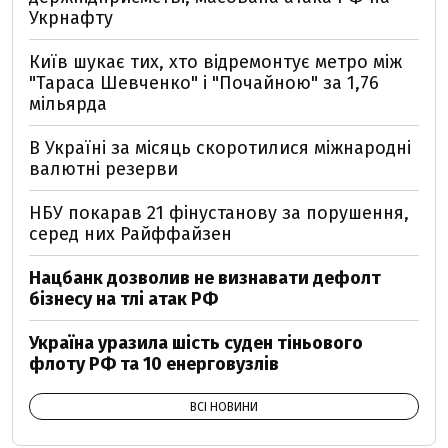
Укрнафту
Київ шукає тих, хто відремонтує метро між
"Тараса Шевченко" і "Почайною" за 1,76
мільярда
В Україні за місяць скоротилися міжнародні
валютні резерви
НБУ покарав 21 фінустанову за порушення,
серед них Райффайзен
Нацбанк дозволив не визнавати дефолт
бізнесу на тлі атак РФ
Україна уразила шість суден тіньового
флоту РФ та 10 енерговузлів
ВСІ НОВИНИ