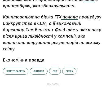
криптобіржі, яка збанкрутувала.
Криптовалютна біржа FTX
почала
процедуру
банкрутства в США, а її виконавчий
директор Сем Бенкман-Фрід піде у відставку
після кризи ліквідності у компанії, яка
викликала втручання регуляторів по всьому
світу.
Економічна правда
КРИПТОВАЛЮТА
ФІНАНСИ
СВІТ
БІРЖА
РЕКЛАМА: