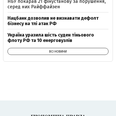
НБУ покарав 21 фінустанову за порушення,
серед них Райффайзен
Нацбанк дозволив не визнавати дефолт
бізнесу на тлі атак РФ
Україна уразила шість суден тіньового
флоту РФ та 10 енерговузлів
ВСІ НОВИНИ