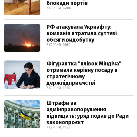
блокади портів
7 СЕРПНЯ, 14:00
РФ атакувала Укрнафту:
компанія втратила суттєві
обсяги видобутку
7 СЕРПНЯ, 16:50
Фігурантка "плівок Міндіча"
отримала керівну посаду в
стратегічному
держпідприємстві
7 СЕРПНЯ, 17:10
Штрафи за
адмінправопорушення
підвищать: уряд подав до Ради
законопроєкт
7 СЕРПНЯ, 11:23