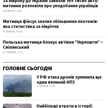
За півроку до України завезли 169 тисяч авто:
митники розповіли про уподобання українців
28 ЛИПНЯ, 11:55
Митниця фіксує значне збільшення платежів:
яка статистика за півріччя
13 ЛИПНЯ, 14:45
Польська митниця блокує автівки "Укрпошти" –
Смілянський
22 ЧЕРВНЯ, 17:13
ГОЛОВНЕ СЬОГОДНІ
У РФ атака дронів зупинила ще
один великий НПЗ
5 СЕРПНЯ, 17:55
Найбільші втрати в історії: