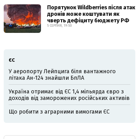
Порятунок Wildberries після атак
дронів може коштувати як
чверть дефіциту бюджету РФ
5 СЕРПНЯ, 19:50
ЄС
У аеропорту Лейпцига біля вантажного
літака Ан-124 знайшли БпЛА
Україна отримає від ЄС 1,4 мільярда євро з
доходів від заморожених російських активів
Що робити з аграрними вимогами ЄС