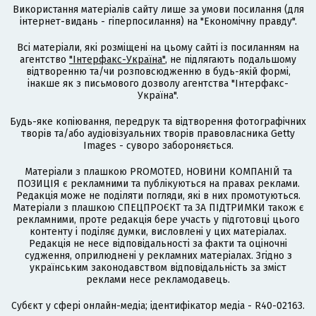
Використання матеріалів сайту лише за умови посилання (для
інтернет-видань - гіперпосилання) на "Економічну правду".
Всі матеріали, які розміщені на цьому сайті із посиланням на
агентство
"Інтерфакс-Україна"
, не підлягають подальшому
відтворенню та/чи розповсюдженню в будь-якій формі,
інакше як з письмового дозволу агентства "Інтерфакс-
Україна".
Будь-яке копіювання, передрук та відтворення фотографічних
творів та/або аудіовізуальних творів правовласника Getty
Images - суворо забороняється.
Матеріали з плашкою PROMOTED, НОВИНИ КОМПАНІЙ та
ПОЗИЦІЯ є рекламними та публікуються на правах реклами.
Редакція може не поділяти погляди, які в них промотуються.
Матеріали з плашкою СПЕЦПРОЄКТ та ЗА ПІДТРИМКИ також є
рекламними, проте редакція бере участь у підготовці цього
контенту і поділяє думки, висловлені у цих матеріалах.
Редакція не несе відповідальності за факти та оціночні
судження, оприлюднені у рекламних матеріалах. Згідно з
українським законодавством відповідальність за зміст
реклами несе рекламодавець.
Cубєкт у сфері онлайн-медіа; ідентифікатор медіа - R40-02163.