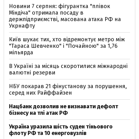
Новини 7 серпня: фігурантка "плівок
Міндіча" отримала посаду в
держпідприємстві, масована атака РФ на
Укрнафту
Київ шукає тих, хто відремонтує метро між
"Тараса Шевченко" і "Почайною" за 1,76
мільярда
В Україні за місяць скоротилися міжнародні
валютні резерви
НБУ покарав 21 фінустанову за порушення,
серед них Райффайзен
Нацбанк дозволив не визнавати дефолт
бізнесу на тлі атак РФ
Україна уразила шість суден тіньового
флоту РФ та 10 енерговузлів