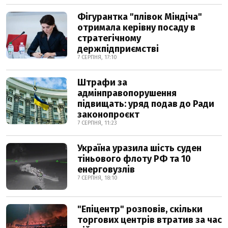
Фігурантка "плівок Міндіча"
отримала керівну посаду в
стратегічному
держпідприємстві
7 СЕРПНЯ, 17:10
Штрафи за
адмінправопорушення
підвищать: уряд подав до Ради
законопроєкт
7 СЕРПНЯ, 11:23
Україна уразила шість суден
тіньового флоту РФ та 10
енерговузлів
7 СЕРПНЯ, 18:10
"Епіцентр" розповів, скільки
торгових центрів втратив за час