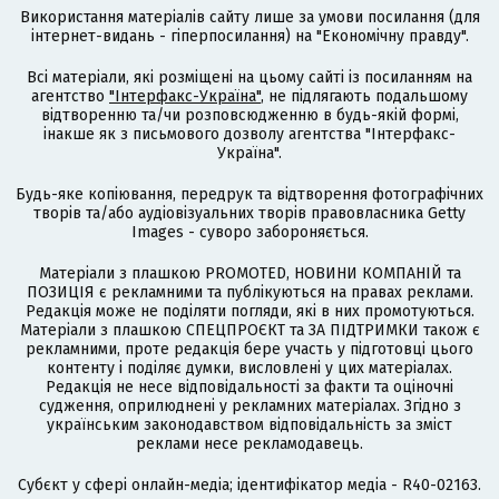
Використання матеріалів сайту лише за умови посилання (для
інтернет-видань - гіперпосилання) на "Економічну правду".
Всі матеріали, які розміщені на цьому сайті із посиланням на
агентство
"Інтерфакс-Україна"
, не підлягають подальшому
відтворенню та/чи розповсюдженню в будь-якій формі,
інакше як з письмового дозволу агентства "Інтерфакс-
Україна".
Будь-яке копіювання, передрук та відтворення фотографічних
творів та/або аудіовізуальних творів правовласника Getty
Images - суворо забороняється.
Матеріали з плашкою PROMOTED, НОВИНИ КОМПАНІЙ та
ПОЗИЦІЯ є рекламними та публікуються на правах реклами.
Редакція може не поділяти погляди, які в них промотуються.
Матеріали з плашкою СПЕЦПРОЄКТ та ЗА ПІДТРИМКИ також є
рекламними, проте редакція бере участь у підготовці цього
контенту і поділяє думки, висловлені у цих матеріалах.
Редакція не несе відповідальності за факти та оціночні
судження, оприлюднені у рекламних матеріалах. Згідно з
українським законодавством відповідальність за зміст
реклами несе рекламодавець.
Cубєкт у сфері онлайн-медіа; ідентифікатор медіа - R40-02163.