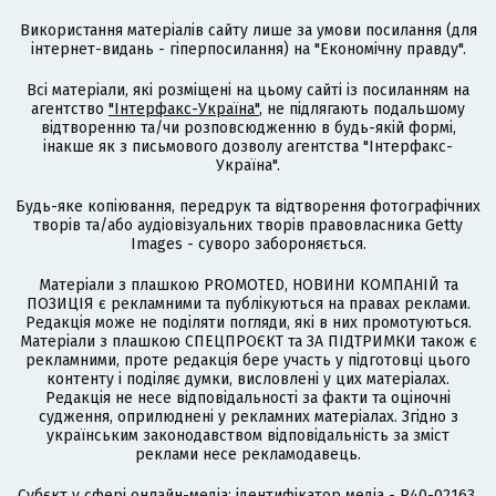
Використання матеріалів сайту лише за умови посилання (для
інтернет-видань - гіперпосилання) на "Економічну правду".
Всі матеріали, які розміщені на цьому сайті із посиланням на
агентство
"Інтерфакс-Україна"
, не підлягають подальшому
відтворенню та/чи розповсюдженню в будь-якій формі,
інакше як з письмового дозволу агентства "Інтерфакс-
Україна".
Будь-яке копіювання, передрук та відтворення фотографічних
творів та/або аудіовізуальних творів правовласника Getty
Images - суворо забороняється.
Матеріали з плашкою PROMOTED, НОВИНИ КОМПАНІЙ та
ПОЗИЦІЯ є рекламними та публікуються на правах реклами.
Редакція може не поділяти погляди, які в них промотуються.
Матеріали з плашкою СПЕЦПРОЄКТ та ЗА ПІДТРИМКИ також є
рекламними, проте редакція бере участь у підготовці цього
контенту і поділяє думки, висловлені у цих матеріалах.
Редакція не несе відповідальності за факти та оціночні
судження, оприлюднені у рекламних матеріалах. Згідно з
українським законодавством відповідальність за зміст
реклами несе рекламодавець.
Cубєкт у сфері онлайн-медіа; ідентифікатор медіа - R40-02163.