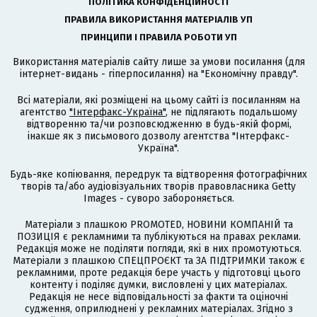
ПОЛІТИКА КОНФІДЕНЦІЙНОСТІ
ПРАВИЛА ВИКОРИСТАННЯ МАТЕРІАЛІВ УП
ПРИНЦИПИ І ПРАВИЛА РОБОТИ УП
Використання матеріалів сайту лише за умови посилання (для
інтернет-видань - гіперпосилання) на "Економічну правду".
Всі матеріали, які розміщені на цьому сайті із посиланням на
агентство
"Інтерфакс-Україна"
, не підлягають подальшому
відтворенню та/чи розповсюдженню в будь-якій формі,
інакше як з письмового дозволу агентства "Інтерфакс-
Україна".
Будь-яке копіювання, передрук та відтворення фотографічних
творів та/або аудіовізуальних творів правовласника Getty
Images - суворо забороняється.
Матеріали з плашкою PROMOTED, НОВИНИ КОМПАНІЙ та
ПОЗИЦІЯ є рекламними та публікуються на правах реклами.
Редакція може не поділяти погляди, які в них промотуються.
Матеріали з плашкою СПЕЦПРОЄКТ та ЗА ПІДТРИМКИ також є
рекламними, проте редакція бере участь у підготовці цього
контенту і поділяє думки, висловлені у цих матеріалах.
Редакція не несе відповідальності за факти та оціночні
судження, оприлюднені у рекламних матеріалах. Згідно з