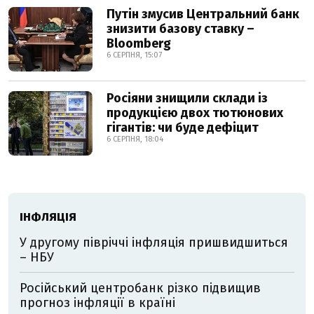
Путін змусив Центральний банк
знизити базову ставку –
Bloomberg
6 СЕРПНЯ, 15:07
Росіяни знищили склади із
продукцією двох тютюнових
гігантів: чи буде дефіцит
6 СЕРПНЯ, 18:04
ІНФЛЯЦІЯ
У другому півріччі інфляція пришвидшиться
– НБУ
Російський центробанк різко підвищив
прогноз інфляції в країні