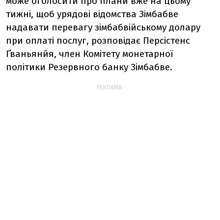
може оголосити про плани вже на цьому
тижні, щоб урядові відомства Зімбабве
надавати перевагу зімбабвійському долару
при оплаті послуг, розповідає Персістенс
Ґваньянйя, член Комітету монетарної
політики Резервного банку Зімбабве.
РЕКЛАМА: