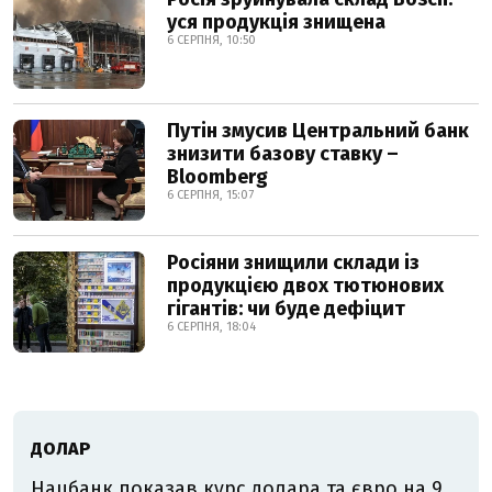
уся продукція знищена
6 СЕРПНЯ, 10:50
Путін змусив Центральний банк
знизити базову ставку –
Bloomberg
6 СЕРПНЯ, 15:07
Росіяни знищили склади із
продукцією двох тютюнових
гігантів: чи буде дефіцит
6 СЕРПНЯ, 18:04
ДОЛАР
Нацбанк показав курс долара та євро на 9