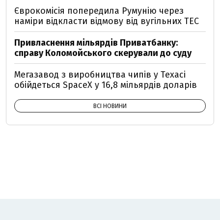
Єврокомісія попередила Румунію через
наміри відкласти відмову від вугільних ТЕС
Привласнення мільярдів Приватбанку:
справу Коломойського скерували до суду
Мегазавод з виробництва чипів у Техасі
обійдеться SpaceX у 16,8 мільярдів доларів
ВСІ НОВИНИ