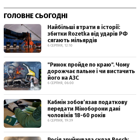
ГОЛОВНЕ СЬОГОДНІ
Найбільші втрати в історії:
збитки Rozetka від ударів РФ
сягають мільярдів
6 СЕРПНЯ, 12:10
"Ринок пройде по краю". Чому
дорожчає пальне і чи вистачить
його на АЗС
6 СЕРПНЯ, 06:00
Кабмін зобовʼязав податкову
передати Міноборони дані
чоловіків 18-60 років
6 СЕРПНЯ, 19:39
Росія зруйнувала склад Bosch: