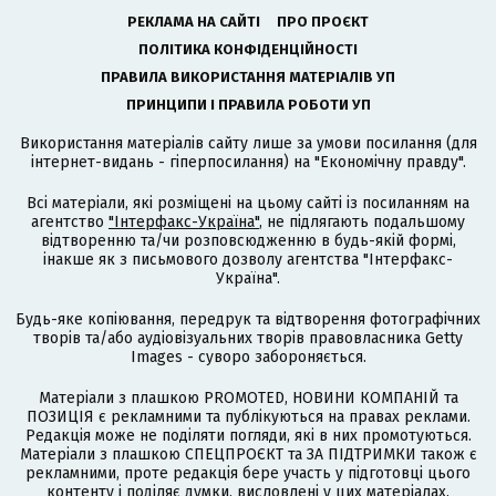
РЕКЛАМА НА САЙТІ
ПРО ПРОЄКТ
ПОЛІТИКА КОНФІДЕНЦІЙНОСТІ
ПРАВИЛА ВИКОРИСТАННЯ МАТЕРІАЛІВ УП
ПРИНЦИПИ І ПРАВИЛА РОБОТИ УП
Використання матеріалів сайту лише за умови посилання (для
інтернет-видань - гіперпосилання) на "Економічну правду".
Всі матеріали, які розміщені на цьому сайті із посиланням на
агентство
"Інтерфакс-Україна"
, не підлягають подальшому
відтворенню та/чи розповсюдженню в будь-якій формі,
інакше як з письмового дозволу агентства "Інтерфакс-
Україна".
Будь-яке копіювання, передрук та відтворення фотографічних
творів та/або аудіовізуальних творів правовласника Getty
Images - суворо забороняється.
Матеріали з плашкою PROMOTED, НОВИНИ КОМПАНІЙ та
ПОЗИЦІЯ є рекламними та публікуються на правах реклами.
Редакція може не поділяти погляди, які в них промотуються.
Матеріали з плашкою СПЕЦПРОЄКТ та ЗА ПІДТРИМКИ також є
рекламними, проте редакція бере участь у підготовці цього
контенту і поділяє думки, висловлені у цих матеріалах.