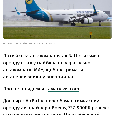
NICOLAS ECONOMOU/NURPHOTO VIA GETTY IMAGES
Латвійська авіакомпанія airBaltic візьме в
оренду літак у найбільшої української
авіакомпанії МАУ, щоб підтримати
авіаперевізника у воєнний час.
Про це повідомляє
avianews.com
.
Договір з AirBaltic передбачає тимчасову
оренду авіалайнера Boeing 737-900ER разом з
українським персоналом. Це найбільший