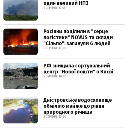
один великий НПЗ
5 СЕРПНЯ, 17:55
Росіяни поцілили в "серце
логістики" NOVUS та склади
"Сільпо": загинули 6 людей
5 СЕРПНЯ, 12:30
РФ знищила сортувальний
центр "Нової пошти" в Києві
5 СЕРПНЯ, 10:10
Дністровське водосховище
обміліло майже до рівня
природного річища
5 СЕРПНЯ, 13:20