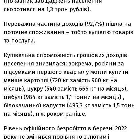
(показник заощаджень населення
скоротився на 1,3 трлн рублів).
Переважна частина доходів (92,7%) пішла на
поточне споживання – тобто купівлю товарів
та послуги.
Купівельна спроможність грошових доходів
населення знизилася: зокрема, росіяни за
підсумками першого кварталу могли купити
менше картоплі (720 кг замість 960 кг на
місяць), цукру (540 замість 666 кг на місяць),
цибулі (984 кг замість 1,1 тонни на місяць) ,
білокачанної капусти (495,3 кг замість 1,5 тонн
на місяць), ніж роком раніше.
Рівень офіційного безробіття в березні 2022
року не змінився порівняно з лютим і