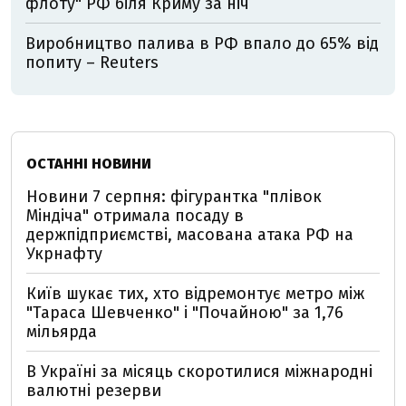
флоту" РФ біля Криму за ніч
Виробництво палива в РФ впало до 65% від
попиту – Reuters
ОСТАННІ НОВИНИ
Новини 7 серпня: фігурантка "плівок
Міндіча" отримала посаду в
держпідприємстві, масована атака РФ на
Укрнафту
Київ шукає тих, хто відремонтує метро між
"Тараса Шевченко" і "Почайною" за 1,76
мільярда
В Україні за місяць скоротилися міжнародні
валютні резерви