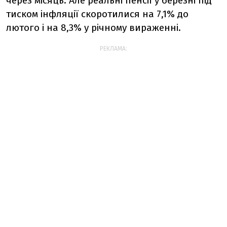
через місяць. Але реальні пенсії у березні під
тиском інфляції скоротилися на 7,1% до
лютого і на 8,3% у річному вираженні.
РЕКЛАМА: