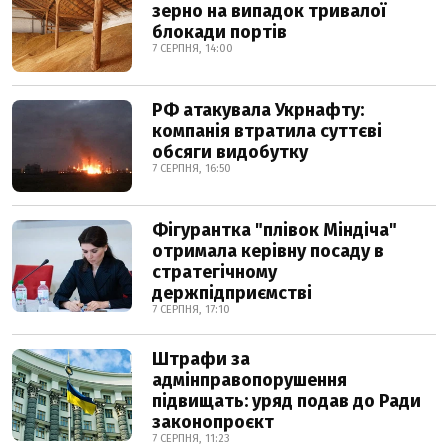
зерно на випадок тривалої
блокади портів
7 СЕРПНЯ, 14:00
РФ атакувала Укрнафту:
компанія втратила суттєві
обсяги видобутку
7 СЕРПНЯ, 16:50
Фігурантка "плівок Міндіча"
отримала керівну посаду в
стратегічному
держпідприємстві
7 СЕРПНЯ, 17:10
Штрафи за
адмінправопорушення
підвищать: уряд подав до Ради
законопроєкт
7 СЕРПНЯ, 11:23