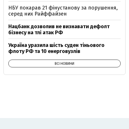
НБУ покарав 21 фінустанову за порушення,
серед них Райффайзен
Нацбанк дозволив не визнавати дефолт
бізнесу на тлі атак РФ
Україна уразила шість суден тіньового
флоту РФ та 10 енерговузлів
ВСІ НОВИНИ