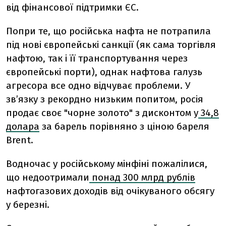
від фінансової підтримки ЄС.
Попри те, що російська нафта не потрапила
під нові європейські санкції (як сама торгівля
нафтою, так і її транспортування через
європейські порти), однак нафтова галузь
агресора все одно відчуває проблеми. У
зв’язку з рекордно низьким попитом, росія
продає своє "чорне золото" з дисконтом у
34,8
долара
за барель порівняно з ціною бареля
Brent.
Водночас у російському мінфіні пожалілися,
що недоотримали
понад 300 млрд рублів
нафтогазових доходів від очікуваного обсягу
у березні.