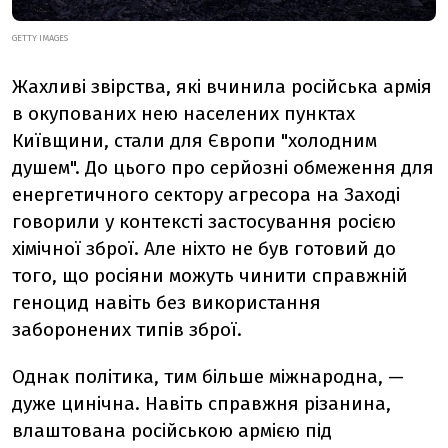
GETTY IMAGES
Жахливі звірства, які вчинила російська армія
в окупованих нею населених пунктах
Київщини, стали для Європи "холодним
душем". До цього про серйозні обмеження для
енергетичного сектору агресора на Заході
говорили у контексті застосування росією
хімічної зброї. Але ніхто не був готовий до
того, що росіяни можуть чинити справжній
геноцид навіть без використання
заборонених типів зброї.
Однак політика, тим більше міжнародна, —
дуже цинічна. Навіть справжня різанина,
влаштована російською армією під