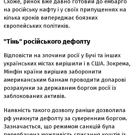
Схоже, ринок вже давно готовий до ембарго
на російську нафту і у своїх припущеннях на
кілька кроків випереджає боязких
європейських політиків.
"Тінь" російського дефолту
Відповісти на злочини росії у Бучі та інших
українських містах вирішили і в США. Зокрема,
Мінфін країни вирішив заборонити
американським банкам проводити доларові
розрахунки за державним боргом росії із
заблокованих активів.
Наявність такого дозволу раніше дозволила
рф уникнути дефолту за суверенним боргом.
Зазначається, що режимом санкцій була
передбачена можливість списання коштів із