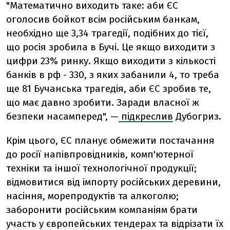
"Математично виходить таке: аби ЄС
оголосив бойкот всім російським банкам,
необхідно ще 3,34 трагедії, подібних до тієї,
що росія зробила в Бучі. Це якщо виходити з
цифри 23% ринку. Якщо виходити з кількості
банків в рф - 330, з яких забанили 4, то треба
ще 81 Бучанська трагедія, аби ЄС зробив те,
що має давно зробити. Заради власної ж
безпеки насамперед", —
підкреслив
Дубогриз.
Крім цього, ЄС планує обмежити постачання
до росії напівпровідників, комп'ютерної
техніки та іншої технологічної продукції;
відмовитися від імпорту російських деревини,
насіння, морепродуктів та алкоголю;
заборонити російським компаніям брати
участь у європейських тендерах та відрізати їх