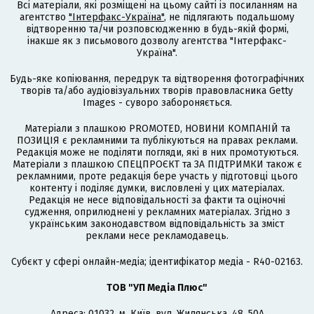
Всі матеріали, які розміщені на цьому сайті із посиланням на
агентство
"Інтерфакс-Україна"
, не підлягають подальшому
відтворенню та/чи розповсюдженню в будь-якій формі,
інакше як з письмового дозволу агентства "Інтерфакс-
Україна".
Будь-яке копіювання, передрук та відтворення фотографічних
творів та/або аудіовізуальних творів правовласника Getty
Images - суворо забороняється.
Матеріали з плашкою PROMOTED, НОВИНИ КОМПАНІЙ та
ПОЗИЦІЯ є рекламними та публікуються на правах реклами.
Редакція може не поділяти погляди, які в них промотуються.
Матеріали з плашкою СПЕЦПРОЄКТ та ЗА ПІДТРИМКИ також є
рекламними, проте редакція бере участь у підготовці цього
контенту і поділяє думки, висловлені у цих матеріалах.
Редакція не несе відповідальності за факти та оціночні
судження, оприлюднені у рекламних матеріалах. Згідно з
українським законодавством відповідальність за зміст
реклами несе рекламодавець.
Cубєкт у сфері онлайн-медіа; ідентифікатор медіа - R40-02163.
ТОВ "УП Медіа Плюс"
Адреса: 01032, м. Київ, вул. Жилянська, 48, 50А