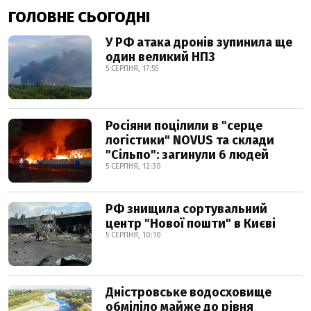
ГОЛОВНЕ СЬОГОДНІ
У РФ атака дронів зупинила ще
один великий НПЗ
5 СЕРПНЯ, 17:55
Росіяни поцілили в "серце
логістики" NOVUS та склади
"Сільпо": загинули 6 людей
5 СЕРПНЯ, 12:30
РФ знищила сортувальний
центр "Нової пошти" в Києві
5 СЕРПНЯ, 10:10
Дністровське водосховище
обміліло майже до рівня