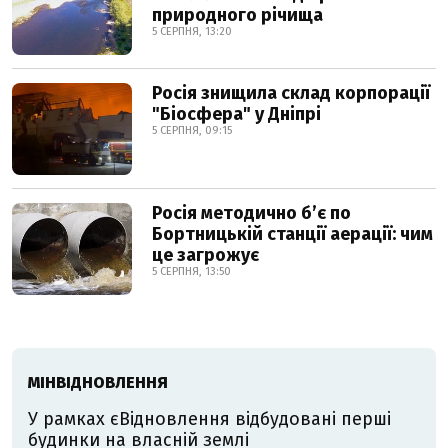
природного річища
5 СЕРПНЯ, 13:20
Росія знищила склад корпорації
"Біосфера" у Дніпрі
5 СЕРПНЯ, 09:15
Росія методично б’є по
Бортницькій станції аерації: чим
це загрожує
5 СЕРПНЯ, 13:50
МІНВІДНОВЛЕННЯ
У рамках єВідновлення відбудовані перші
будинки на власній землі