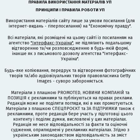
ПРАВИЛА ВИКОРИСТАННЯ МАТЕРІАЛІВ УП
ПРИНЦИПИ І ПРАВИЛА РОБОТИ УП
Використання матеріалів сайту лише за умови посилання (для
інтернет-видань - гіперпосилання) на "Економічну правду".
Всі матеріали, які розміщені на цьому сайті із посиланням на
агентство
"Інтерфакс-Україна"
, не підлягають подальшому
відтворенню та/чи розповсюдженню в будь-якій формі,
інакше як з письмового дозволу агентства "Інтерфакс-
Україна".
Будь-яке копіювання, передрук та відтворення фотографічних
творів та/або аудіовізуальних творів правовласника Getty
Images - суворо забороняється.
Матеріали з плашкою PROMOTED, НОВИНИ КОМПАНІЙ та
ПОЗИЦІЯ є рекламними та публікуються на правах реклами.
Редакція може не поділяти погляди, які в них промотуються.
Матеріали з плашкою СПЕЦПРОЄКТ та ЗА ПІДТРИМКИ також є
рекламними, проте редакція бере участь у підготовці цього
контенту і поділяє думки, висловлені у цих матеріалах.
Редакція не несе відповідальності за факти та оціночні
судження, оприлюднені у рекламних матеріалах. Згідно з
українським законодавством відповідальність за зміст