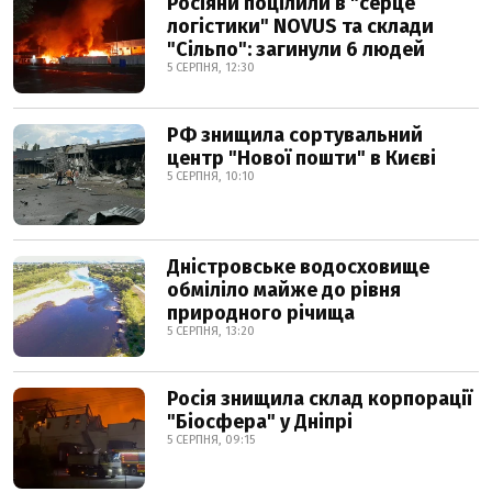
Росіяни поцілили в "серце
логістики" NOVUS та склади
"Сільпо": загинули 6 людей
5 СЕРПНЯ, 12:30
РФ знищила сортувальний
центр "Нової пошти" в Києві
5 СЕРПНЯ, 10:10
Дністровське водосховище
обміліло майже до рівня
природного річища
5 СЕРПНЯ, 13:20
Росія знищила склад корпорації
"Біосфера" у Дніпрі
5 СЕРПНЯ, 09:15