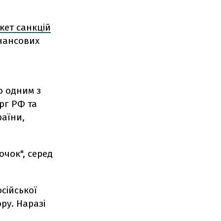
кет санкцій
інансових
о одним з
рг РФ та
раїни,
очок", серед
сійської
ру. Наразі