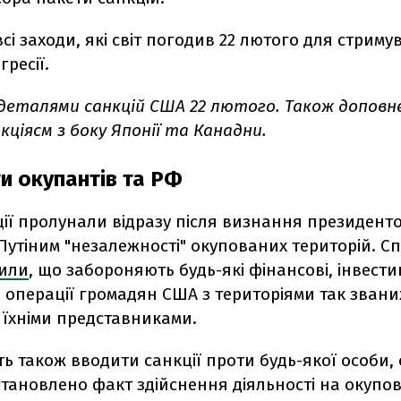
всі заходи, які світ погодив 22 лютого для стрим
гресії.
деталями санкцій США 22 лютого. Також доповне
ціясм з боку Японії та Канадни.
и окупантів та РФ
ції пролунали відразу після визнання президент
Путіним "незалежності" окупованих територій. С
или
, що забороняють будь-які фінансові, інвестиц
 операції громадян США з територіями так званих
з їхніми представниками.
ь також вводити санкції проти будь-якої особи,
становлено факт здійснення діяльності на окупо