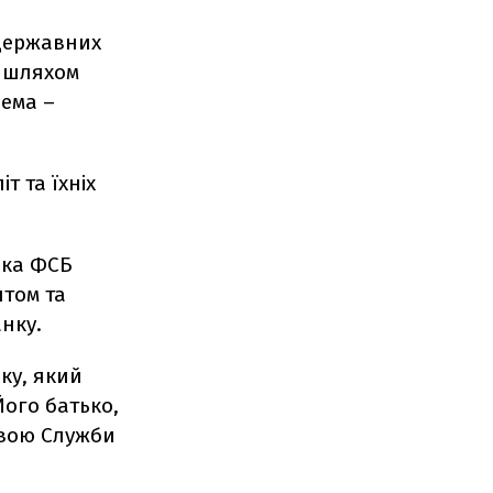
 державних
т шляхом
рема –
т та їхніх
ика ФСБ
нтом та
нку.
ку, який
ого батько,
овою Служби