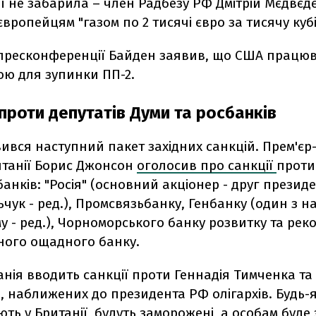
ії не забарила – член Радбезу РФ Дмітрій Мєдвєд
вропейцям "газом по 2 тисячі євро за тисячу кубі
 пресконференції Байден заявив, що США працю
ою для зупинки ПП-2.
проти депутатів Думи та росбанків
явився наступний пакет західних санкцій. Прем'єр-
итанії Борис Джонсон
оголосив про санкції
проти
банків: "Росія" (основний акціонер - друг президе
чук - ред.), Промсвязьбанку, Генбанку (один з 
у - ред.), Чорноморського банку розвитку та реко
ьного ощадного банку.
нія вводить санкції проти Геннадія Тимченка та 
, наближених до президента РФ олігархів. Будь-я
ють у Британії, будуть заморожені, а особам буд