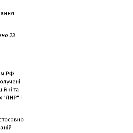
ування
но 23
ом РФ
получені
ійні та
 "ЛНР" і
 стосовно
ваній