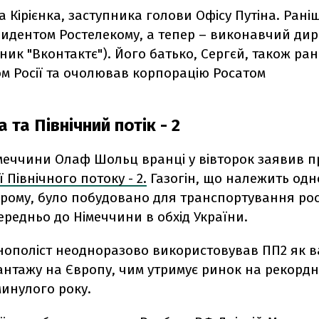
а Кірієнка, заступника голови Офісу Путіна. Раніш
зидентом Ростелекому, а тепер – виконавчий дир
ник "Вконтактє"). Його батько, Сергєй, також ран
ом Росії та очолював корпорацію Росатом
 та Північний потік - 2
меччини Олаф Шольц вранці у вівторок заявив п
 Північного потоку - 2.
Газогін, що належить од
прому, було побудовано для транспортування рос
ередньо до Німеччини в обхід України.
нополіст неодноразово використовував ПП2 як в
антажу на Європу, чим утримує ринок на рекорд
минулого року.