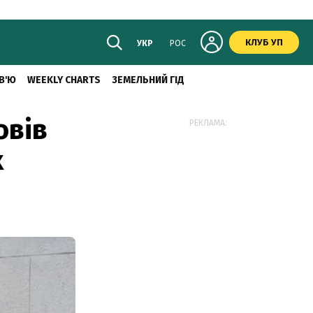
КЛУБ УП
УКР
РОС
В'Ю
WEEKLY CHARTS
ЗЕМЕЛЬНИЙ ГІД
овів
РЕКЛАМА:
х