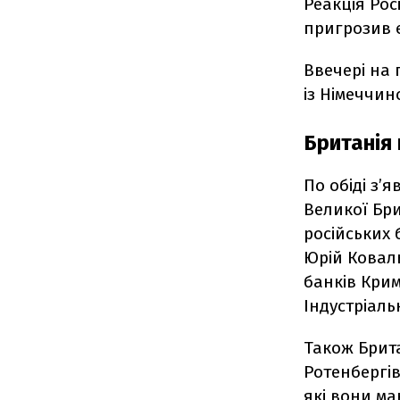
Реакція Рос
пригрозив є
Ввечері на
із Німеччин
Британія 
По обіді з’
Великої Бр
російських 
Юрій Коваль
банків Крим
Індустріал
Також Брита
Ротенбергів
які вони ма