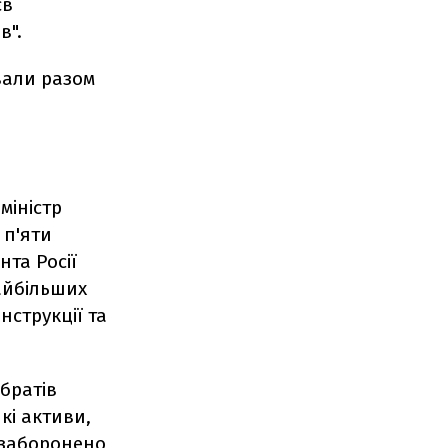
єв
в".
вали разом
міністр
 п'яти
нта Росії
найбільших
нструкції та
братів
кі активи,
е заборонено