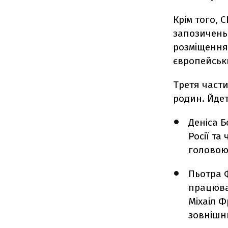
Крім того, 
запозичень
розміщення 
європейськ
Третя части
родин. Йде
Деніса Б
Росії та
головою
Пьотра 
працюва
Міхаіл Ф
зовнішнь