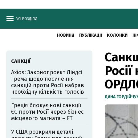
УСІ РОЗДІЛИ
НОВИНИ
ПУБЛІКАЦІЇ
КОЛОНКИ
ІН
Санкц
САНКЦІЇ
Росії
Axios: Законопроєкт Ліндсі
Грема щодо посилення
ОРДЛ
санкцій проти Росії набрав
необхідну кількість голосів
ДАНА ГОРДІЙЧУ
Греція блокує нові санкції
ЄС проти Росії через бізнес
місцевого магната – FT
У США розкрили деталі