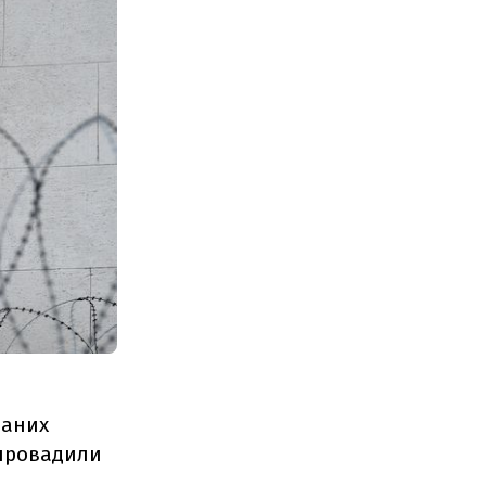
ваних
апровадили