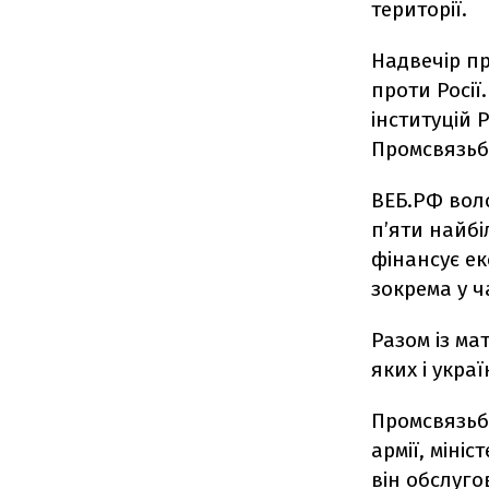
території.
Надвечір п
проти Росії
інституцій 
Промсвязьб
ВЕБ.РФ воло
п’яти найбі
фінансує ек
зокрема у ч
Разом із ма
яких і укра
Промсвязьб
армії, міні
він обслуго