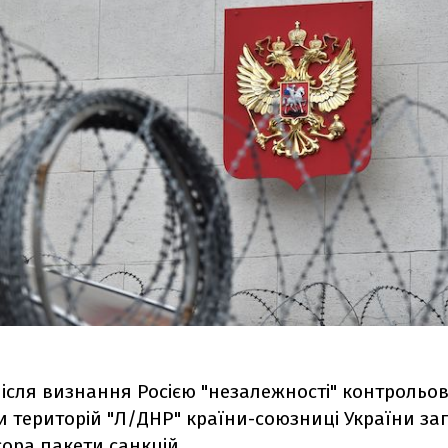
після визнання Росією "незалежності" контрольо
и територій "Л/ДНР" країни-союзниці України з
сора пакети санкцій.