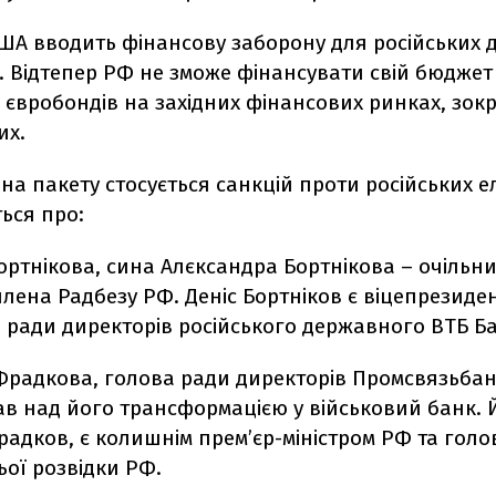
США вводить фінансову заборону для російських
. Відтепер РФ не зможе фінансувати свій бюдже
євробондів на західних фінансових ринках, зок
их.
на пакету стосується санкцій проти російських елі
ться про:
ортнікова, сина Алєксандра Бортнікова – очільн
 члена Радбезу РФ. Деніс Бортніков є віцепрезиде
 ради директорів російського державного ВТБ Ба
Фрадкова, голова ради директорів Промсвязьбан
в над його трансформацією у військовий банк. Й
радков, є колишнім прем’єр-міністром РФ та гол
ої розвідки РФ.