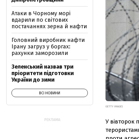
Атаки в Чорному морі
вдарили по світових
постачаннях зерна й нафти
Головний виробник нафти
Ірану загруз у боргах:
рахунки заморозили
Зеленський назвав три
пріоритети підготовки
України до зими
ВСІ НОВИНИ
GETTY IMAGES
РЕКЛАМА:
У вівторок 
терористам
проти агре