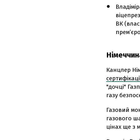
Владімір
віцепре
ВК (влас
прем’єр
Німеччина
Канцлер Ні
сертифікації
"дочці" Газ
газу безпос
Газовий мо
газового ш
цінах ще з 