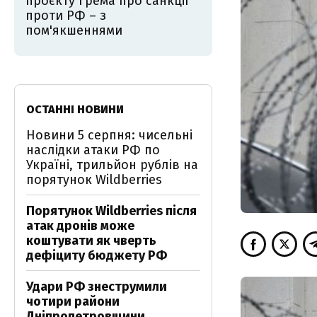
проєкту Грема про санкції
проти РФ – з
пом'якшеннями
ОСТАННІ НОВИНИ
Новини 5 серпня: чисельні
наслідки атаки РФ по
Україні, трильйон рублів на
порятунок Wildberries
Порятунок Wildberries після
атак дронів може
коштувати як чверть
дефіциту бюджету РФ
Удари РФ знеструмили
чотири райони
Дніпропетровщини