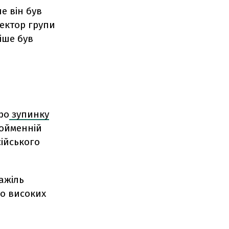
е він був
ектор групи
іше був
ро
зупинку
нойменній
ійського
ажіль
но високих