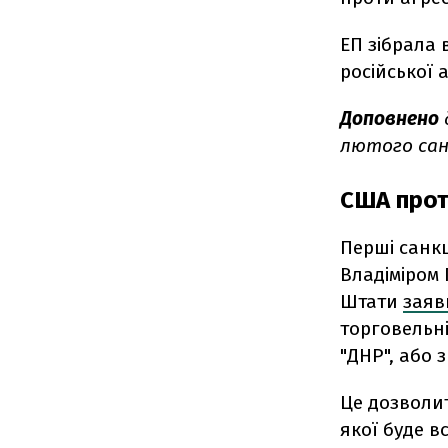
ЕП зібрала 
російської а
Доповнено
лютого санк
США прот
Перші санк
Владіміром 
Штати
заяв
торговельні
"ДНР", або 
Це дозволит
якої буде в