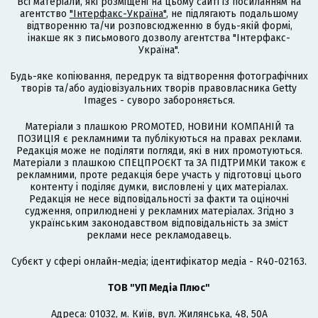
Всі матеріали, які розміщені на цьому сайті із посиланням на
агентство
"Інтерфакс-Україна"
, не підлягають подальшому
відтворенню та/чи розповсюдженню в будь-якій формі,
інакше як з письмового дозволу агентства "Інтерфакс-
Україна".
Будь-яке копіювання, передрук та відтворення фотографічних
творів та/або аудіовізуальних творів правовласника Getty
Images - суворо забороняється.
Матеріали з плашкою PROMOTED, НОВИНИ КОМПАНІЙ та
ПОЗИЦІЯ є рекламними та публікуються на правах реклами.
Редакція може не поділяти погляди, які в них промотуються.
Матеріали з плашкою СПЕЦПРОЄКТ та ЗА ПІДТРИМКИ також є
рекламними, проте редакція бере участь у підготовці цього
контенту і поділяє думки, висловлені у цих матеріалах.
Редакція не несе відповідальності за факти та оціночні
судження, оприлюднені у рекламних матеріалах. Згідно з
українським законодавством відповідальність за зміст
реклами несе рекламодавець.
Cубєкт у сфері онлайн-медіа; ідентифікатор медіа - R40-02163.
ТОВ "УП Медіа Плюс"
Адреса: 01032, м. Київ, вул. Жилянська, 48, 50А