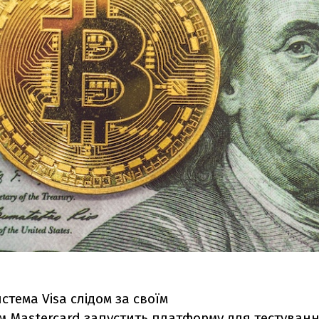
стема Visa слідом за своїм
м Mastercard
запустить платформу для тестуван