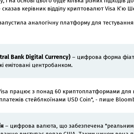
, і на основі цього буде кілька різних підходів д
 - сказав керівник відділу криптовалют Visa
Кʼю
Ше
 запустила аналогічну платформу для тестування
ral Bank Digital Currency)
– цифрова форма фіа
кі емітовані центробанком.
 Visa працює з понад 60 криптоплатформами для 
 платежів стейблкоїнами
USD Coin", - пише Bloomb
їн
– цифрова валюта, що забезпечена "реальним
важно виступає долар США. Таким чином вона п