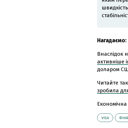
швидкість
стабільні
Нагадаємо:
Внаслідок н
активніше і
доларом СШ
Читайте та
зробила дл
Економічна
VISA
ФІН