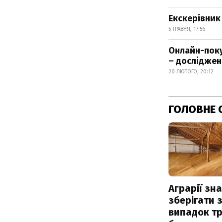
Екскерівник 
5 ТРАВНЯ, 17:56
Онлайн-поку
– досліджен
20 ЛЮТОГО, 20:12
ГОЛОВНЕ 
Аграрії зн
зберігати 
випадок т