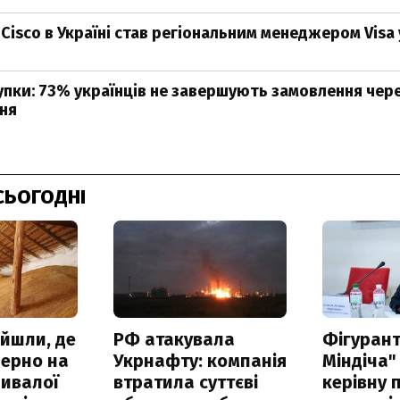
Cisco в Україні став регіональним менеджером Visa 
пки: 73% українців не завершують замовлення чере
ня
СЬОГОДНІ
айшли, де
РФ атакувала
Фігурант
зерно на
Укрнафту: компанія
Міндіча"
ривалої
втратила суттєві
керівну 