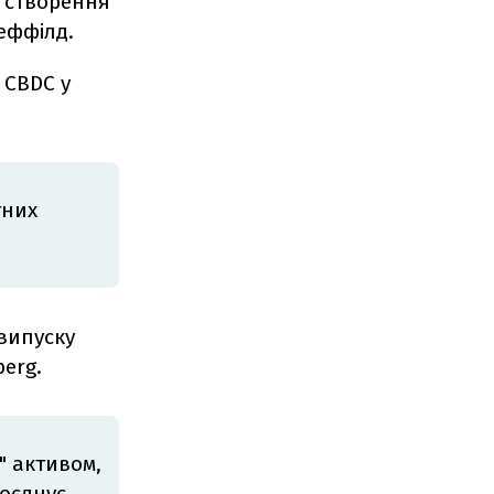
о створення
ффілд.
 CBDC у
тних
випуску
erg.
" активом,
оєднує