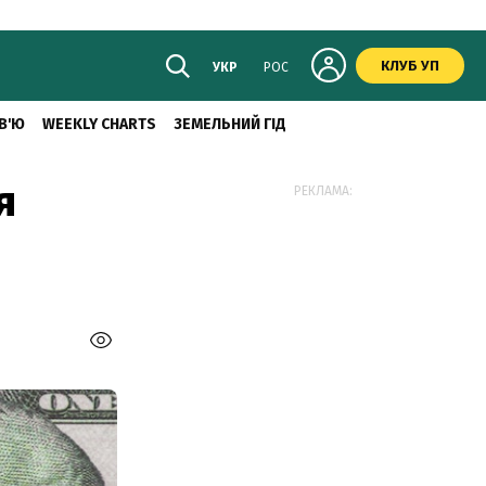
КЛУБ УП
УКР
РОС
В'Ю
WEEKLY CHARTS
ЗЕМЕЛЬНИЙ ГІД
я
РЕКЛАМА: