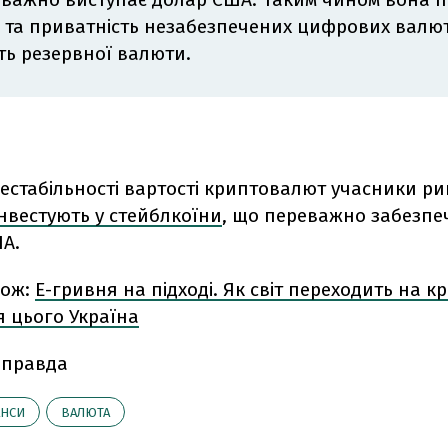
 та приватність незабезпечених цифрових валют
сть резервної валюти.
естабільності вартості криптовалют учасники ри
нвестують у стейблкоїни
, що переважно забезпе
А.
кож:
Е-гривня на підході. Як світ переходить на к
я цього Україна
 правда
АНСИ
ВАЛЮТА