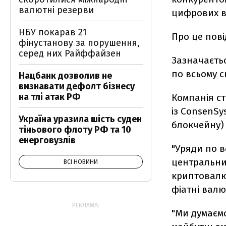
валютні резерви
цифрових в
НБУ покарав 21
Про це пов
фінустанову за порушення,
серед них Райффайзен
Зазначаєтьс
по всьому св
Нацбанк дозволив не
визнавати дефолт бізнесу
на тлі атак РФ
Компанія с
із ConsenS
Україна уразила шість суден
блокчейну) 
тіньового флоту РФ та 10
енерговузлів
"Уряди по 
центральни
ВСІ НОВИНИ
криптовалю
фіатні валю
РЕКЛАМА:
"Ми думаємо