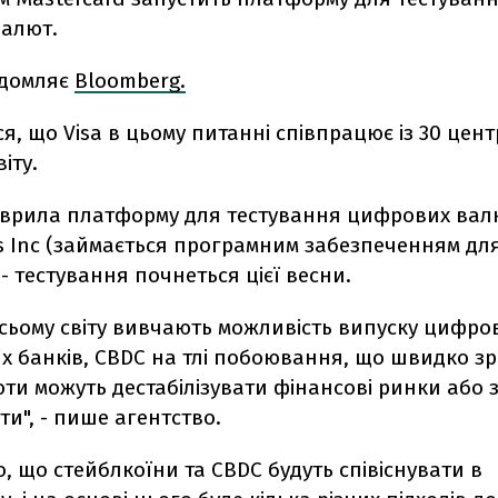
алют.
ідомляє
Bloomberg.
я, що Visa в цьому питанні співпрацює із 30 це
іту.
тврила п
латформу для тестування цифрових вал
ys Inc (займається програмним забезпеченням дл
- тестування почнеться цієї весни.
всьому світу вивчають можливість випуску цифро
х банків, CBDC на тлі побоювання, що швидко зр
ти можуть дестабілізувати фінансові ринки або 
ти", - пише агентство.
, що стейблкоїни та CBDC будуть співіснувати в