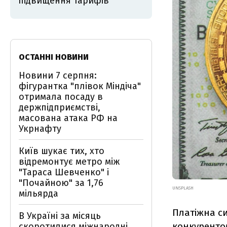
підвищення тарифів
ОСТАННІ НОВИНИ
Новини 7 серпня:
фігурантка "плівок Міндіча"
отримала посаду в
держпідприємстві,
масована атака РФ на
Укрнафту
Київ шукає тих, хто
відремонтує метро між
"Тараса Шевченко" і
"Почайною" за 1,76
UNSPLASH
мільярда
Платіжна си
В Україні за місяць
конкуренто
скоротилися міжнародні