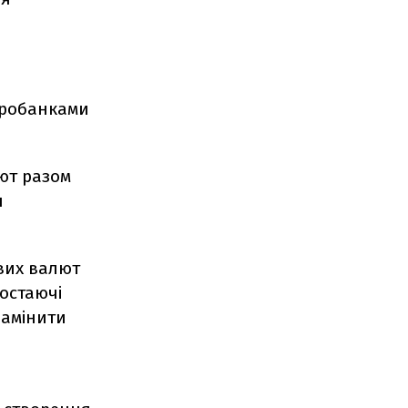
нтробанками
ют разом
я
вих валют
остаючі
замінити