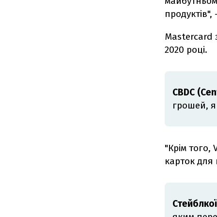
майбутньому
продуктів",
Mastercard
2020 році.
CBDC (Cent
грошей, я
"Крім того,
карток для
Стейблко
яким пере