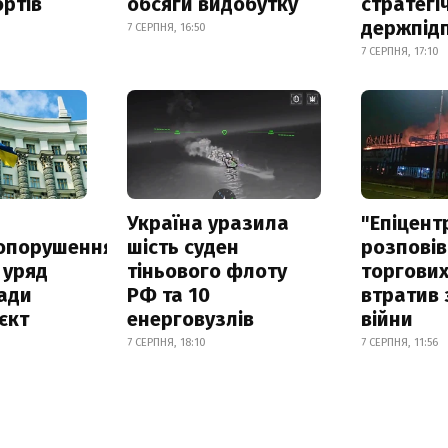
ртів
обсяги видобутку
стратегі
держпід
7 СЕРПНЯ, 16:50
7 СЕРПНЯ, 17:10
а
Україна уразила
"Епіцент
опорушення
шість суден
розповів
 уряд
тіньового флоту
торгових
ади
РФ та 10
втратив 
єкт
енерговузлів
війни
7 СЕРПНЯ, 18:10
7 СЕРПНЯ, 11:56