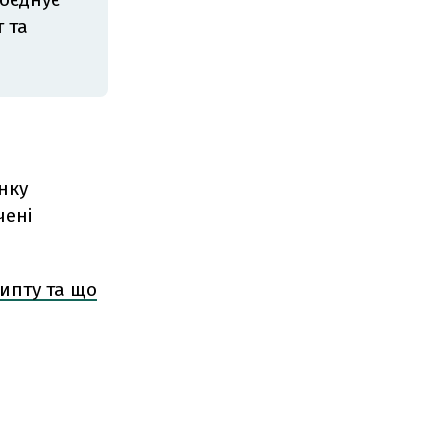
 та
нку
чені
рипту та що