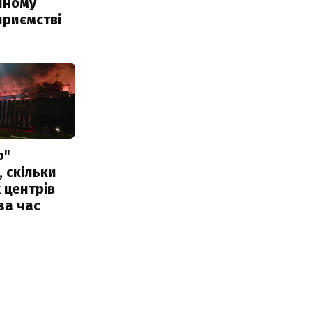
чному
приємстві
р"
, скільки
 центрів
за час