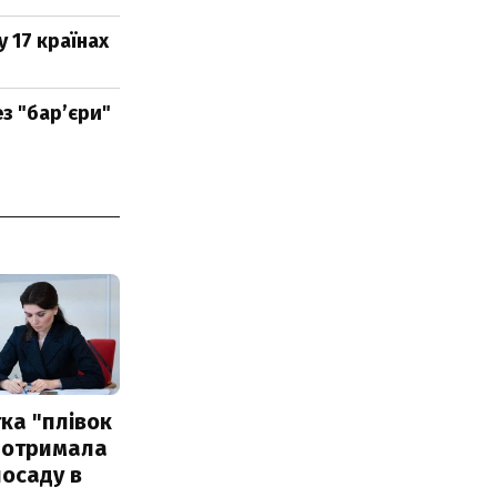
у 17 країнах
з "бар’єри"
ка "плівок
 отримала
посаду в