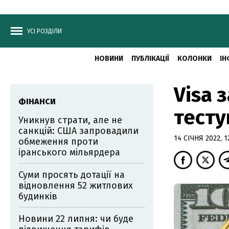
УСІ РОЗДІЛИ
НОВИНИ
ПУБЛІКАЦІЇ
КОЛОНКИ
ІН
Visa 
ФІНАНСИ
тест
Уникнув страти, але не
санкцій: США запровадили
14 СІЧНЯ 2022, 1
обмеження проти
іранського мільярдера
Суми просять дотації на
відновлення 52 житлових
будинків
Новини 22 липня: чи буде