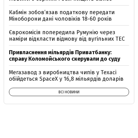
Кабмін зобовʼязав податкову передати
Міноборони дані чоловіків 18-60 років
Єврокомісія попередила Румунію через
наміри відкласти відмову від вугільних ТЕС
Привласнення мільярдів Приватбанку:
справу Коломойського скерували до суду
Мегазавод з виробництва чипів у Техасі
обійдеться SpaceX у 16,8 мільярдів доларів
ВСІ НОВИНИ