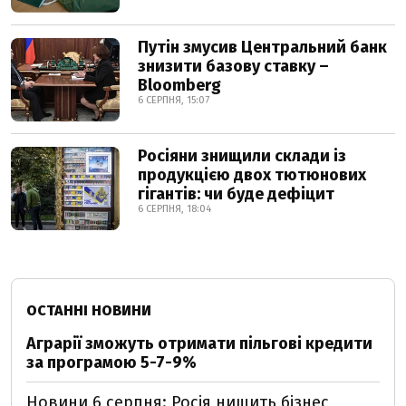
Путін змусив Центральний банк
знизити базову ставку –
Bloomberg
6 СЕРПНЯ, 15:07
Росіяни знищили склади із
продукцією двох тютюнових
гігантів: чи буде дефіцит
6 СЕРПНЯ, 18:04
ОСТАННІ НОВИНИ
Аграрії зможуть отримати пільгові кредити
за програмою 5-7-9%
Новини 6 серпня: Росія нищить бізнес