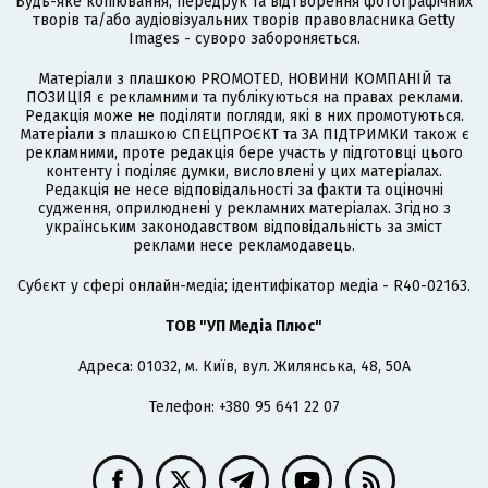
Будь-яке копіювання, передрук та відтворення фотографічних
творів та/або аудіовізуальних творів правовласника Getty
Images - суворо забороняється.
Матеріали з плашкою PROMOTED, НОВИНИ КОМПАНІЙ та
ПОЗИЦІЯ є рекламними та публікуються на правах реклами.
Редакція може не поділяти погляди, які в них промотуються.
Матеріали з плашкою СПЕЦПРОЄКТ та ЗА ПІДТРИМКИ також є
рекламними, проте редакція бере участь у підготовці цього
контенту і поділяє думки, висловлені у цих матеріалах.
Редакція не несе відповідальності за факти та оціночні
судження, оприлюднені у рекламних матеріалах. Згідно з
українським законодавством відповідальність за зміст
реклами несе рекламодавець.
Cубєкт у сфері онлайн-медіа; ідентифікатор медіа - R40-02163.
ТОВ "УП Медіа Плюс"
Адреса: 01032, м. Київ, вул. Жилянська, 48, 50А
Телефон: +380 95 641 22 07