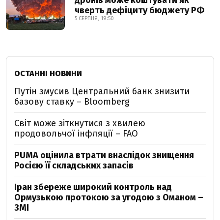
дронів може коштувати як
чверть дефіциту бюджету РФ
5 СЕРПНЯ, 19:50
ОСТАННІ НОВИНИ
Путін змусив Центральний банк знизити
базову ставку – Bloomberg
Світ може зіткнутися з хвилею
продовольчої інфляції – FAO
PUMA оцінила втрати внаслідок знищення
Росією її складських запасів
Іран збереже широкий контроль над
Ормузькою протокою за угодою з Оманом –
ЗМІ