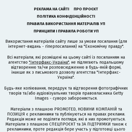
РЕКЛАМА НА САЙТІ
ПРО ПРОЄКТ
ПОЛІТИКА КОНФІДЕНЦІЙНОСТІ
ПРАВИЛА ВИКОРИСТАННЯ МАТЕРІАЛІВ УП
ПРИНЦИПИ І ПРАВИЛА РОБОТИ УП
Використання матеріалів сайту лише за умови посилання (для
інтернет-видань - гіперпосилання) на "Економічну правду".
Всі матеріали, які розміщені на цьому сайті із посиланням на
агентство
"Інтерфакс-Україна"
, не підлягають подальшому
відтворенню та/чи розповсюдженню в будь-якій формі,
інакше як з письмового дозволу агентства "Інтерфакс-
Україна".
Будь-яке копіювання, передрук та відтворення фотографічних
творів та/або аудіовізуальних творів правовласника Getty
Images - суворо забороняється.
Матеріали з плашкою PROMOTED, НОВИНИ КОМПАНІЙ та
ПОЗИЦІЯ є рекламними та публікуються на правах реклами.
Редакція може не поділяти погляди, які в них промотуються.
Матеріали з плашкою СПЕЦПРОЄКТ та ЗА ПІДТРИМКИ також є
рекламними, проте редакція бере участь у підготовці цього