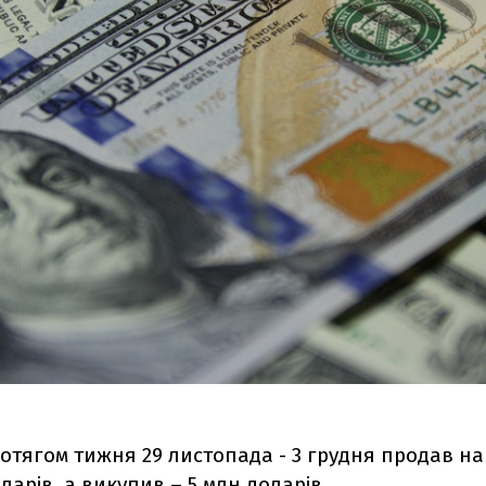
отягом тижня 29 листопада - 3 грудня продав на
оларів, а викупив – 5 млн доларів.