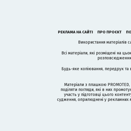
РЕКЛАМА НА САЙТІ
ПРО ПРОЄКТ
ПО
Використання матеріалів с
Всі матеріали, які розміщені на цьо
розповсюдженню в
Будь-яке копіювання, передрук та 
Матеріали з плашкою PROMOTED, 
поділяти погляди, які в них промо
участь у підготовці цього контенту
судження, оприлюднені у рекламних м