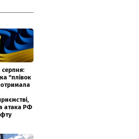
 серпня:
ка "плівок
 отримала
риємстві,
а атака РФ
афту