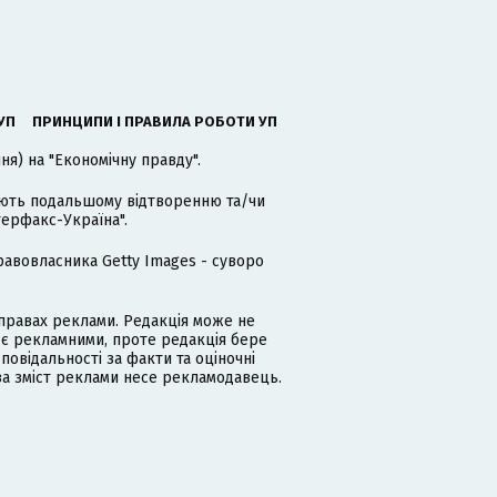
УП
ПРИНЦИПИ І ПРАВИЛА РОБОТИ УП
я) на "Економічну правду".
гають подальшому відтворенню та/чи
терфакс-Україна".
равовласника Getty Images - суворо
равах реклами. Редакція може не
 є рекламними, проте редакція бере
дповідальності за факти та оціночні
за зміст реклами несе рекламодавець.