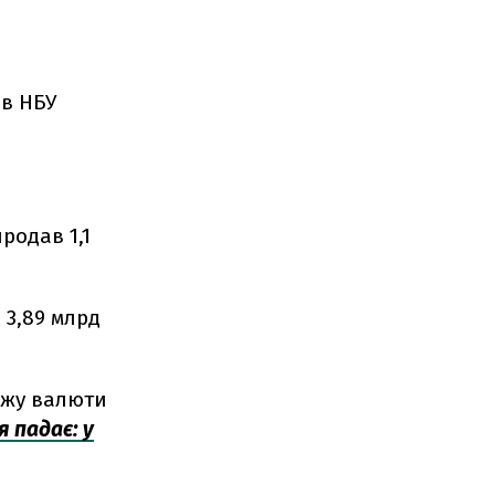
ів НБУ
родав 1,1
 3,89 млрд
ажу валюти
 падає: у