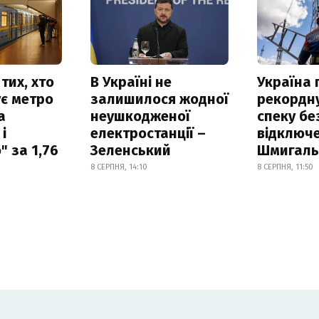
тих, хто
В Україні не
Україна
є метро
залишилося жодної
рекордн
а
неушкодженої
спеку бе
і
електростанції –
відключе
 за 1,76
Зеленський
Шмигал
8 СЕРПНЯ, 14:10
8 СЕРПНЯ, 11:50