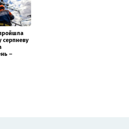
 пройшла
у серпневу
з
нь –
ь