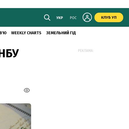
КЛУБ УП
УКР
РОС
В'Ю
WEEKLY CHARTS
ЗЕМЕЛЬНИЙ ГІД
 НБУ
РЕКЛАМА: