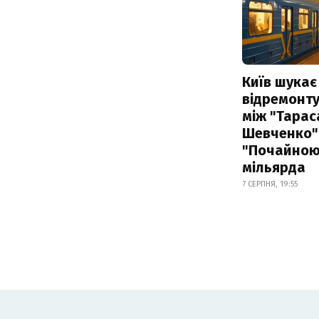
Київ шукає 
відремонту
між "Тарас
Шевченко" 
"Почайною"
мільярда
7 СЕРПНЯ, 19:55