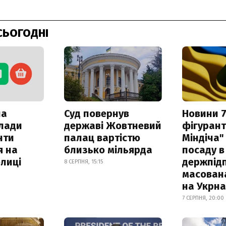
СЬОГОДНІ
ла
Суд повернув
Новини 7
клади
державі Жовтневий
фігурант
нти
палац вартістю
Міндіча"
я на
близько мільярда
посаду в
лиці
держпідп
8 СЕРПНЯ, 15:15
масован
на Укрн
7 СЕРПНЯ, 20:00