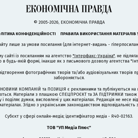
© 2005-2026, ЕКОНОМІЧНА ПРАВДА
ЛІТИКА КОНФІДЕНЦІЙНОСТІ
ПРАВИЛА ВИКОРИСТАННЯ МАТЕРІАЛІВ 
айту лише за умови посилання (для інтернет-видань - гіперпосиланн
му сайті із посиланням на агентство
"Інтерфакс-Україна"
, не підля
 будь-якій формі, інакше як з письмового дозволу агентства "Ін
відтворення фотографічних творів та/або аудіовізуальних творів п
забороняється.
НОВИНИ КОМПАНІЙ та ПОЗИЦІЯ є рекламними та публікуються на п
туються. Матеріали з плашкою СПЕЦПРОЄКТ та ЗА ПІДТРИМКИ також
 і поділяє думки, висловлені у цих матеріалах. Редакція не несе ві
атеріалах. Згідно з українським законодавством відповідальність 
Cубєкт у сфері онлайн-медіа; ідентифікатор медіа - R40-02163.
ТОВ "УП Медіа Плюс"