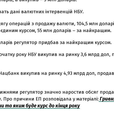
чать дані валютних інтервенцій НБУ.
сягу операцій з продажу валюти, 104,5 млн долар
 єдиним курсом, 55 млн доларів – за найкращим.
оларів регулятор придбав за найкращим курсом.
очатку року НБУ викупив на ринку 3,6 млрд дол, п
 Нацбанк викупив на ринку 4,93 млрд дол, продав
тижнями регулятор значно наростив обсяг прод
. Про причини ЕП розповідала у матеріалі:
Гривня
и та яким буде курс до кінця року