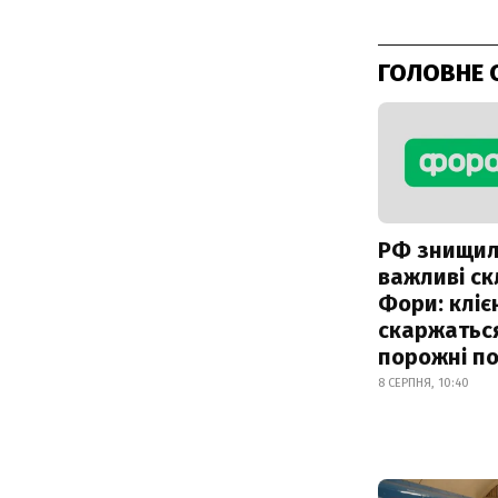
ГОЛОВНЕ 
РФ знищи
важливі с
Фори: кліє
скаржатьс
порожні по
8 СЕРПНЯ, 10:40