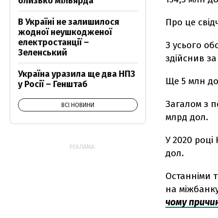
близько мільярда
Про це свід
В Україні не залишилося
жодної неушкодженої
електростанції –
З усього об
Зеленський
здійснив за
Україна уразила ще два НПЗ
Ще 5 млн д
у Росії – Генштаб
Загалом з п
ВСІ НОВИНИ
млрд дол.
У 2020 році
РЕКЛАМА:
дол.
Останніми 
на міжбанку
чому причин