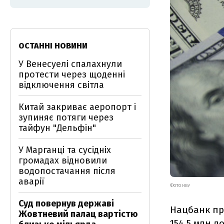
ОСТАННІ НОВИНИ
У Венесуелі спалахнули
протести через щоденні
відключення світла
Китай закриває аеропорт і
зупиняє потяги через
тайфун "Дельфін"
У Марганці та сусідніх
громадах відновили
водопостачання після
аварії
ФОТО НБУ
Суд повернув державі
Нацбанк пр
Жовтневий палац вартістю
154,5 млн д