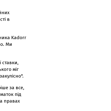
йних
сті в
ника Kadorr
но. Ми
 ставки,
кого міг
акулісно".
іше за все,
шматок під
на правах