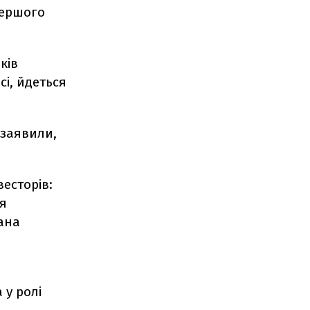
Першого
ків
і, йдеться
 заявили,
есторів:
ля
пана
 у ролі