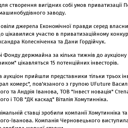
для створення вигідних собі умов приватизації 
 машинобудівного заводу.
повіли джерела Економічної правди серед власни
о цікавилися участю в приватизаційному конкурс
сандра Колесніченка та Дани Гордійчук.
і Фонду держмайна за кілька тижнів до аукціону
иком" цікавляться 15 потенційних інвесторів.
 аукціон прийшли представники тільки трьох інв
ал комерс", пов'язаного з групою UFuture Васи
го та Андрія Іванова, ТОВ "Інвест новація" Сте
го і ТОВ "ДК каскад" Віталія Хомутинніка.
німальній ставці зробили компанії Хомутинніка та
ого-Іванова. Компанія Черновецького виступила