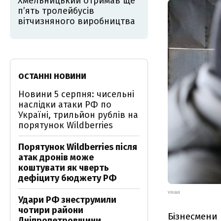
Хмельницький отримав ще
п’ять тролейбусів
вітчизняного виробництва
ОСТАННІ НОВИНИ
Новини 5 серпня: чисельні
наслідки атаки РФ по
Україні, трильйон рублів на
порятунок Wildberries
Порятунок Wildberries після
атак дронів може
коштувати як чверть
дефіциту бюджету РФ
УНІАН
Удари РФ знеструмили
чотири райони
Бізнесмени
Дніпропетровщини