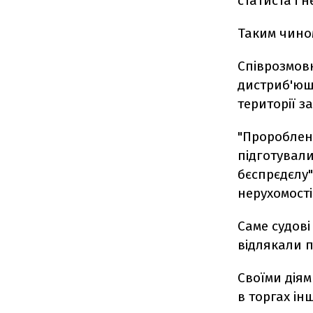
статиста і 
Таким чином
Співрозмовн
дистриб'юшн
території з
"Пророблен
підготували
бєспрєдєлу"
нерухомості
Саме судові
відлякали п
Своїми дія
в торгах ін