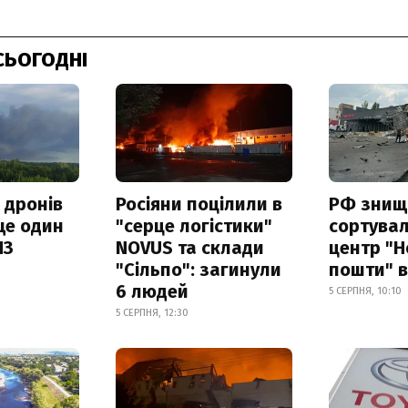
СЬОГОДНІ
 дронів
Росіяни поцілили в
РФ знищ
ще один
"серце логістики"
сортува
ПЗ
NOVUS та склади
центр "Н
"Сільпо": загинули
пошти" в
6 людей
5 СЕРПНЯ, 10:10
5 СЕРПНЯ, 12:30