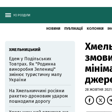
УСІ РОЗДІЛИ
НОВИНИ
ПУБЛІКАЦІЇ
КОЛОНКИ
ІН
Хмел
ХМЕЛЬНИЦЬКИЙ
змови
Едем у Подільських
Товтрах. Як "Родинна
мінім
виноробня Зелениці"
змінює туристичну мапу
джер
України
28 ЖОВТНЯ 2021,
На Хмельниччині росіяни
ракетно-дроновим ударом
пошкодили дорогу