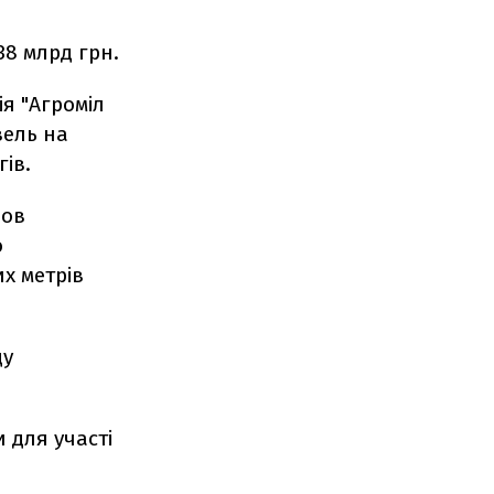
38 млрд грн.
я "Агроміл
вель на
ів.
нов
о
х метрів
ду
 для участі