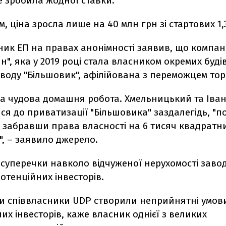
не зробила жодної ставки.
, ціна зросла лише на 40 млн грн зі стартових 1,
ик ЕП на правах анонімності заявив, що компані
", яка у 2019 році стала власником окремих буді
аводу "Більшовик", афілійована з переможцем торг
а чудова домашня робота. Хмельницький та Іва
ся до приватизації "Більшовика" заздалегідь, "п
 забравши права власності на 6 тисяч квадратни
", – заявило джерело.
 суперечки навколо відчуженої нерухомості заво
отенційних інвесторів.
ми співвласники UDP створили неприйнятні умови
ших інвесторів, каже власник однієї з великих