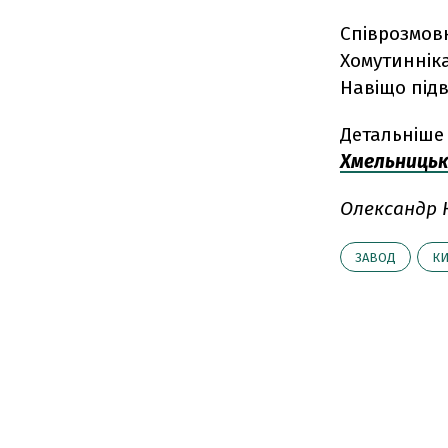
Співрозмовн
Хомутинніка
Навіщо підв
Детальніше 
Хмельницьк
Олександр К
ЗАВОД
КИ