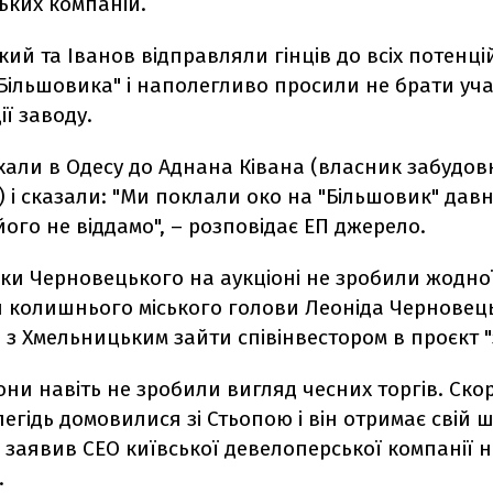
ьких компаній.
ий та Іванов відправляли гінців до всіх потенці
"Більшовика" і наполегливо просили не брати уча
ї заводу.
хали в Одесу до Аднана Ківана (власник забудов
) і сказали: "Ми поклали око на "Більшовик" дав
його не віддамо", – розповідає ЕП джерело.
ки Черновецького на аукціоні не зробили жодної
н колишнього міського голови Леоніда Черновець
з Хмельницьким зайти співінвестором в проєкт "з
они навіть не зробили вигляд чесних торгів. Скор
егідь домовилися зі Стьопою і він отримає свій 
– заявив CEO київської девелоперської компанії 
.