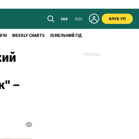
КЛУБ УП
УКР
РОС
В'Ю
WEEKLY CHARTS
ЗЕМЕЛЬНИЙ ГІД
кий
РЕКЛАМА:
к" –