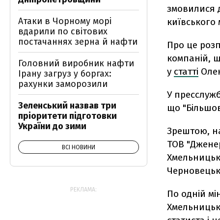
змовилися 
Атаки в Чорному морі
київського
вдарили по світових
постачаннях зерна й нафти
Про це роз
компаній, щ
Головний виробник нафти
у
статті
Олек
Ірану загруз у боргах:
рахунки заморозили
У пресслужб
Зеленський назвав три
що "Більшов
пріоритети підготовки
України до зими
Зрештою, на
ТОВ "Дженер
ВСІ НОВИНИ
Хмельницько
Черновецько
РЕКЛАМА:
По одній мі
Хмельницьк