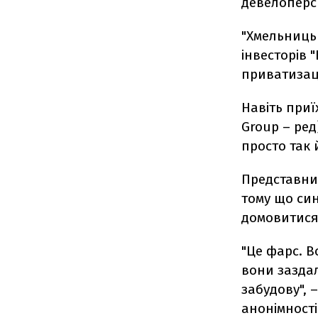
девелоперс
"Хмельницьк
інвесторів 
приватизаці
Навіть приї
Group – ред
просто так 
Представни
тому що си
домовитися 
"Це фарс. В
вони заздал
забудову", 
анонімності