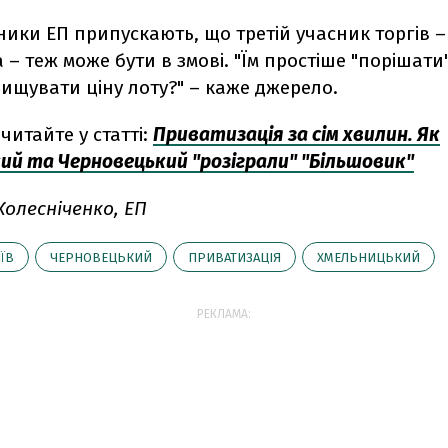
ики ЕП припускають, що третій учасник торгів –
 – теж може бути в змові. "Їм простіше "порішати
ищувати ціну лоту?" – каже джерело.
читайте у статті:
Приватизація за сім хвилин. Як
ий та Черновецький "розіграли" "Більшовик"
олесніченко, ЕП
ЇВ
ЧЕРНОВЕЦЬКИЙ
ПРИВАТИЗАЦІЯ
ХМЕЛЬНИЦЬКИЙ
РЕКЛАМА: