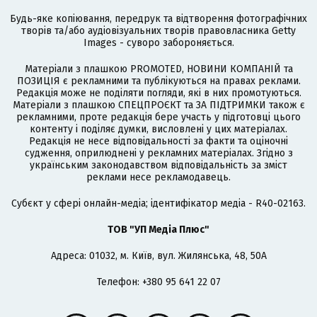
Будь-яке копіювання, передрук та відтворення фотографічних
творів та/або аудіовізуальних творів правовласника Getty
Images - суворо забороняється.
Матеріали з плашкою PROMOTED, НОВИНИ КОМПАНІЙ та
ПОЗИЦІЯ є рекламними та публікуються на правах реклами.
Редакція може не поділяти погляди, які в них промотуються.
Матеріали з плашкою СПЕЦПРОЄКТ та ЗА ПІДТРИМКИ також є
рекламними, проте редакція бере участь у підготовці цього
контенту і поділяє думки, висловлені у цих матеріалах.
Редакція не несе відповідальності за факти та оціночні
судження, оприлюднені у рекламних матеріалах. Згідно з
українським законодавством відповідальність за зміст
реклами несе рекламодавець.
Cубєкт у сфері онлайн-медіа; ідентифікатор медіа - R40-02163.
ТОВ "УП Медіа Плюс"
Адреса: 01032, м. Київ, вул. Жилянська, 48, 50А
Телефон: +380 95 641 22 07