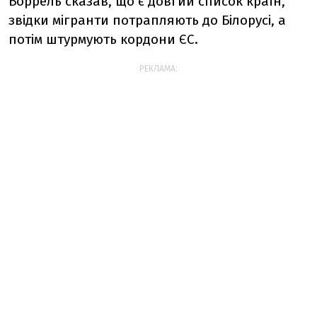
Боррель сказав, що є довгий список країн,
звідки мігранти потрапляють до Білорусі, а
потім штурмують кордони ЄС.
РЕКЛАМА: