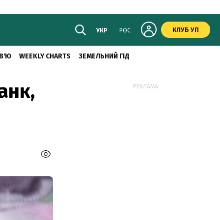
КЛУБ УП
УКР
РОС
В'Ю
WEEKLY CHARTS
ЗЕМЕЛЬНИЙ ГІД
анк,
РЕКЛАМА: