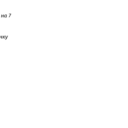
 на 7
.
нку