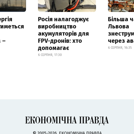
ргія
Росія налагоджує
Більша 
тиметься
виробництво
Львова
акумуляторів для
знестру
 –
FPV-дронів: хто
через ав
допомагає
6 СЕРПНЯ, 16:35
6 СЕРПНЯ, 17:30
© 2005-2026, ЕКОНОМІЧНА ПРАВДА