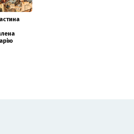
частина
млена
арію