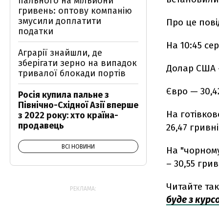
пального на мільйони
гривень: оптову компанію
змусили доплатити
Про це пов
податки
На 10:45 се
Аграрії знайшли, де
зберігати зерно на випадок
Долар США —
тривалої блокади портів
Євро — 30,4
Росія купила пальне з
Північно-Східної Азії вперше
На готівков
з 2022 року: хто країна-
продавець
26,47 гривн
ВСІ НОВИНИ
На "чорному"
– 30,55 грив
Читайте та
РЕКЛАМА:
буде з курс