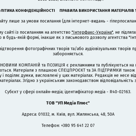
ЛІТИКА КОНФІДЕНЦІЙНОСТІ
ПРАВИЛА ВИКОРИСТАННЯ МАТЕРІАЛІВ 
айту лише за умови посилання (для інтернет-видань - гіперпосиланн
му сайті із посиланням на агентство
"Інтерфакс-Україна"
, не підля
 будь-якій формі, інакше як з письмового дозволу агентства "Ін
відтворення фотографічних творів та/або аудіовізуальних творів п
забороняється.
НОВИНИ КОМПАНІЙ та ПОЗИЦІЯ є рекламними та публікуються на п
туються. Матеріали з плашкою СПЕЦПРОЄКТ та ЗА ПІДТРИМКИ також
 і поділяє думки, висловлені у цих матеріалах. Редакція не несе ві
атеріалах. Згідно з українським законодавством відповідальність 
Cубєкт у сфері онлайн-медіа; ідентифікатор медіа - R40-02163.
ТОВ "УП Медіа Плюс"
Адреса: 01032, м. Київ, вул. Жилянська, 48, 50А
Телефон: +380 95 641 22 07