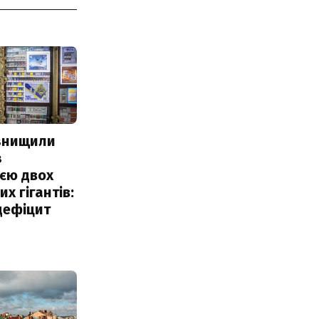
 знищили
з
єю двох
х гігантів:
дефіцит