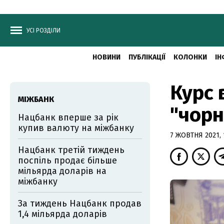
УСІ РОЗДІЛИ
НОВИНИ
ПУБЛІКАЦІЇ
КОЛОНКИ
ІН
Курс 
МІЖБАНК
"чорн
Нацбанк вперше за рік
купив валюту на міжбанку
7 ЖОВТНЯ 2021, 
Нацбанк третій тиждень
поспіль продає більше
мільярда доларів на
міжбанку
За тиждень Нацбанк продав
1,4 мільярда доларів