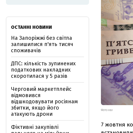
ОСТАННІ НОВИНИ
На Запоріжжі без світла
залишилися п'ять тисяч
споживачів
ДПС: кількість зупинених
податкових накладних
скоротилася у 5 разів
Черговий маркетплейс
відмовився
відшкодовувати росіянам
збитки, якщо його
ФОТО НБУ
атакують дрони
7 жовтня ко
Фіктивні закупівлі
встановилися