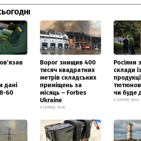
СЬОГОДНІ
овʼязав
Ворог знищив 400
Росіяни
тисяч квадратних
склади і
метрів складських
продукці
и дані
приміщень за
тютюнови
18-60
місяць – Forbes
чи буде 
Ukraine
6 СЕРПНЯ, 18:04
6 СЕРПНЯ, 16:50