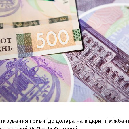
тирування гривні до долара на відкритті міжбан
 на рівні 26,31 – 26,33 гривні.