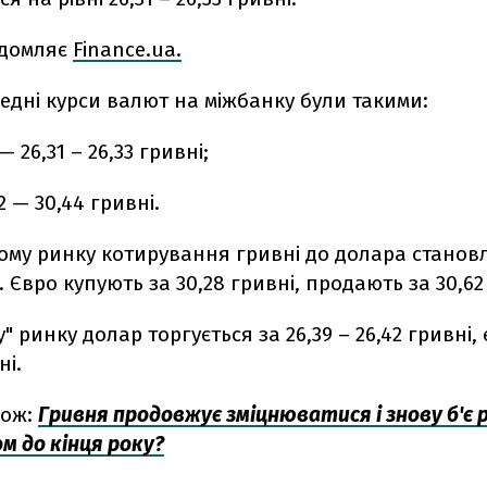
ідомляє
Finance.ua.
редні курси валют на міжбанку були такими:
 26,31 – 26,33 гривні;
2 — 30,44 гривні.
ому ринку котирування гривні до долара становл
і. Євро купують за 30,28 гривні, продають за 30,62
 ринку долар торгується за 26,39 – 26,42 гривні, 
ні.
кож:
Гривня продовжує зміцнюватися і знову б'є 
ом до кінця року?