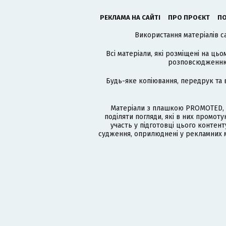
РЕКЛАМА НА САЙТІ
ПРО ПРОЄКТ
ПО
Використання матеріалів с
Всі матеріали, які розміщені на цьо
розповсюдженню в
Будь-яке копіювання, передрук та 
Матеріали з плашкою PROMOTED, 
поділяти погляди, які в них промо
участь у підготовці цього контенту
судження, оприлюднені у рекламних м