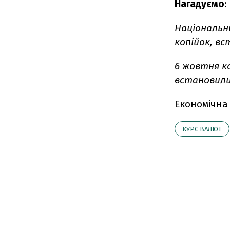
Нагадуємо
:
Національн
копійок, вс
6 жовтня к
встановилися
Економічна
КУРС ВАЛЮТ