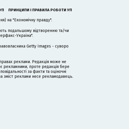
УП
ПРИНЦИПИ І ПРАВИЛА РОБОТИ УП
я) на "Економічну правду".
гають подальшому відтворенню та/чи
терфакс-Україна".
равовласника Getty Images - суворо
равах реклами. Редакція може не
 є рекламними, проте редакція бере
дповідальності за факти та оціночні
за зміст реклами несе рекламодавець.