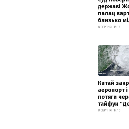
державі Ж
палац варт
близько м
8 СЕРПНЯ, 15:15
Китай зак
аеропорт і
потяги чер
тайфун "Д
8 СЕРПНЯ, 17:10