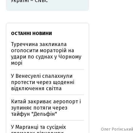
Україні – CNBC
ОСТАННІ НОВИНИ
Туреччина закликала
оголосити мораторій на
удари по суднах у Чорному
морі
У Венесуелі спалахнули
протести через щоденні
відключення світла
Китай закриває аеропорт і
зупиняє потяги через
тайфун "Дельфін"
У Марганці та сусідніх
Олег Рогінськи