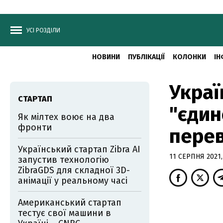
УСІ РОЗДІЛИ
НОВИНИ
ПУБЛІКАЦІЇ
КОЛОНКИ
ІН
Украї
СТАРТАП
"єдин
Як мілтех воює на два
фронти
перев
Український стартап Zibra AI
11 СЕРПНЯ 2021, 
запустив технологію
ZibraGDS для складної 3D-
анімації у реальному часі
Американський стартап
тестує свої машини в