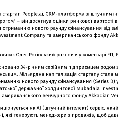
 стартап People.ai, CRM-платформа зі штучним ін
рогом" – він досягнув оцінки ринкової вартості в 
и отриманню нового раунду фінансування від емі
nvestment Company та американського фонду Ak
овник Олег Рогінський розповів у коментарі ЕП, 
асновано 34-річним серійним підприємцем родом 
нським. Мільярдна капіталізація стартапу стала
иманню нового раунду фінансування (Series D) у
ратської державної холдингової Mubadala Invest
 американського венчурного фонду Akkadian Ven
иціонується як AI (штучний інтелект) сервіс, який
ні, які генерують менеджери з продажів, щоб дав