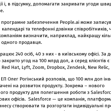
ї і, в підсумку, допомагати закривати угоди шви
е.
 програмне забезпечення People.ai може записув
 календарі та телефонні дзвінки співробітників, 
компаніям визначити, наприклад, найкращу кільк
я одного продавця.
працює 240 осіб, 40 з них - в київському офісі. За
 закрито угод на 100 млрд дол, а серед клієнтів є 
 Red Hat, Lyft, Zoom, Dropbox, Zendesk, New Relic,
 ЕП Олег Рогінський розповів, що 100 млн дол ін
ачені на розвиток продукту. Зокрема – нового
го продукту для полегшення роботи з Salesforce
ових офісів. Salesforce — це компанія, платформ
знесу створювати та розгортати індивідуальні пр