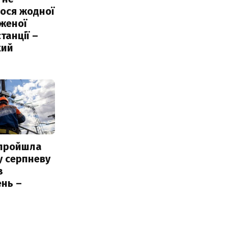
ося жодної
женої
танції –
кий
 пройшла
у серпневу
з
нь –
ь