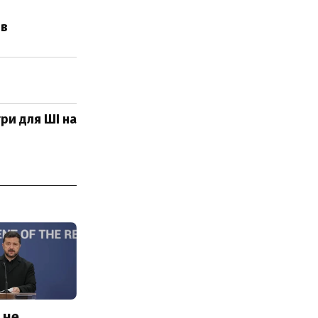
ів
ри для ШІ на
 не