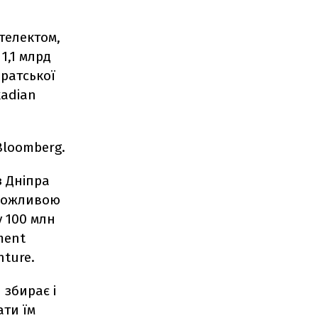
телектом,
1,1 млрд
ратської
kadian
Bloomberg.
з Дніпра
 можливою
 100 млн
ment
ture.
 збирає і
ати їм