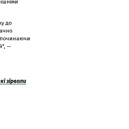
нішніми
ху до
начно
, починаючи
й", —
кі зірвали