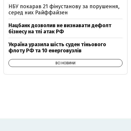
НБУ покарав 21 фінустанову за порушення,
серед них Райффайзен
Нацбанк дозволив не визнавати дефолт
бізнесу на тлі атак РФ
Україна уразила шість суден тіньового
флоту РФ та 10 енерговузлів
ВСІ НОВИНИ