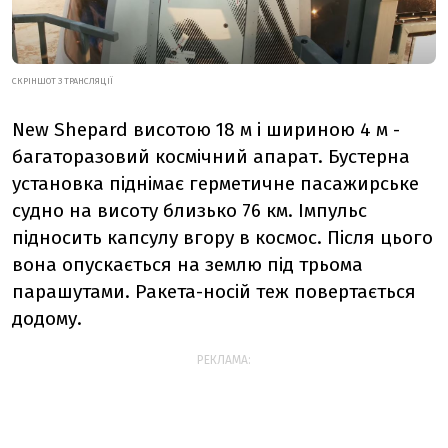
СКРІНШОТ З ТРАНСЛЯЦІЇ
New Shepard висотою 18 м і шириною 4 м -
багаторазовий космічний апарат. Бустерна
установка піднімає герметичне пасажирське
судно на висоту близько 76 км. Імпульс
підносить капсулу вгору в космос. Після цього
вона опускається на землю під трьома
парашутами. Ракета-носій теж повертається
додому.
РЕКЛАМА: