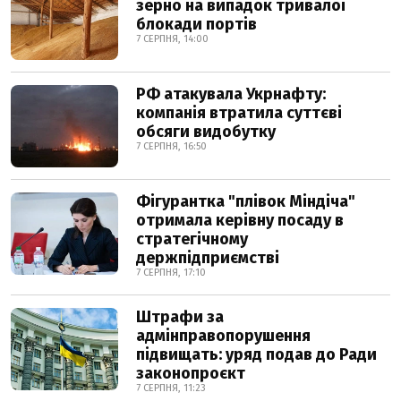
зерно на випадок тривалої
блокади портів
7 СЕРПНЯ, 14:00
РФ атакувала Укрнафту:
компанія втратила суттєві
обсяги видобутку
7 СЕРПНЯ, 16:50
Фігурантка "плівок Міндіча"
отримала керівну посаду в
стратегічному
держпідприємстві
7 СЕРПНЯ, 17:10
Штрафи за
адмінправопорушення
підвищать: уряд подав до Ради
законопроєкт
7 СЕРПНЯ, 11:23