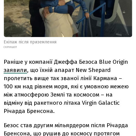
Екіпаж після приземлення
СКРІНШОТ
Раніше у компанії Джеффа Безоса Blue Origin
заявили
, що їхній апарат New Shepard
пролетить вище так званої лінії Кармана –
100 км над рівнем моря, які є умовною межею
між атмосферою Землі та космосом – на
відміну від ракетного літака Virgin Galactic
Річарда Бренсона.
Безос став другим мільярдером після Річарда
Бренсона, що рушив до космосу протягом