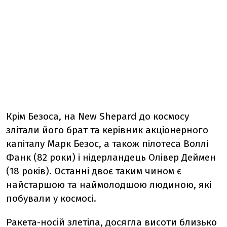
Крім Безоса, на New Shepard до космосу
злітали його брат та керівник акціонерного
капіталу Марк Безос, а також пілотеса Воллі
Фанк (82 роки) і нідерландець Олівер Деймен
(18 років). Останні двоє таким чином є
найстаршою та наймолодшою людиною, які
побували у космосі.
Ракета-носій злетіла, досягла висоти близько