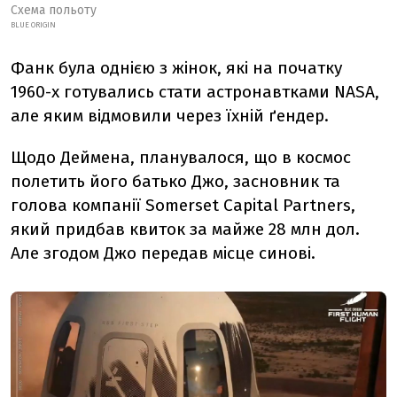
Схема польоту
BLUE ORIGIN
Фанк була однією з жінок, які на початку
1960-х готувались стати астронавтками NASA,
але яким відмовили через їхній ґендер.
Щодо Деймена, планувалося, що в космос
полетить його батько Джо, засновник та
голова компанії Somerset Capital Partners,
який придбав квиток за майже 28 млн дол.
Але згодом Джо передав місце синові.