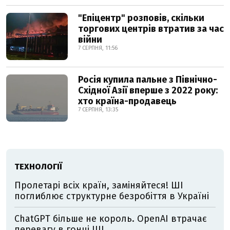
"Епіцентр" розповів, скільки
торгових центрів втратив за час
війни
7 СЕРПНЯ, 11:56
Росія купила пальне з Північно-
Східної Азії вперше з 2022 року:
хто країна-продавець
7 СЕРПНЯ, 13:35
ТЕХНОЛОГІЇ
Пролетарі всіх країн, заміняйтеся! ШІ
поглиблює структурне безробіття в Україні
ChatGPT більше не король. OpenAI втрачає
перевагу в гонці ШІ