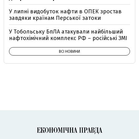
У липні видобуток нафти в ОПЕК зростав
завдяки країнам Перської затоки
У Тобольську БпЛА атакували найбільший
нафтохімічний комплекс РФ – російські ЗМІ
ВСІ НОВИНИ