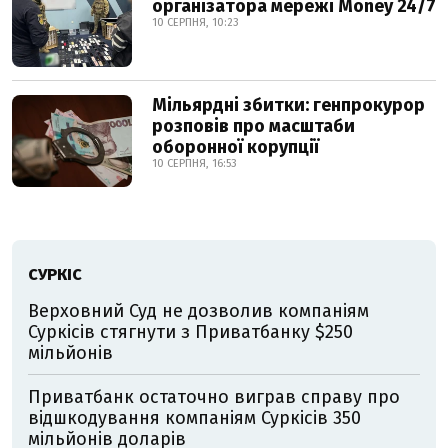
організатора мережі Money 24/7
10 СЕРПНЯ, 10:23
Мільярдні збитки: генпрокурор
розповів про масштаби
оборонної корупції
10 СЕРПНЯ, 16:53
СУРКІС
Верховний Суд не дозволив компаніям
Суркісів стягнути з Приватбанку $250
мільйонів
Приватбанк остаточно виграв справу про
відшкодування компаніям Суркісів 350
мільйонів доларів