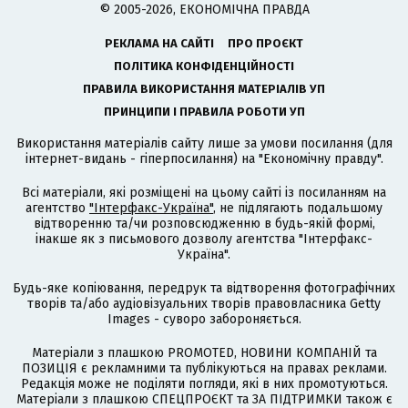
© 2005-2026, ЕКОНОМІЧНА ПРАВДА
РЕКЛАМА НА САЙТІ
ПРО ПРОЄКТ
ПОЛІТИКА КОНФІДЕНЦІЙНОСТІ
ПРАВИЛА ВИКОРИСТАННЯ МАТЕРІАЛІВ УП
ПРИНЦИПИ І ПРАВИЛА РОБОТИ УП
Використання матеріалів сайту лише за умови посилання (для
інтернет-видань - гіперпосилання) на "Економічну правду".
Всі матеріали, які розміщені на цьому сайті із посиланням на
агентство
"Інтерфакс-Україна"
, не підлягають подальшому
відтворенню та/чи розповсюдженню в будь-якій формі,
інакше як з письмового дозволу агентства "Інтерфакс-
Україна".
Будь-яке копіювання, передрук та відтворення фотографічних
творів та/або аудіовізуальних творів правовласника Getty
Images - суворо забороняється.
Матеріали з плашкою PROMOTED, НОВИНИ КОМПАНІЙ та
ПОЗИЦІЯ є рекламними та публікуються на правах реклами.
Редакція може не поділяти погляди, які в них промотуються.
Матеріали з плашкою СПЕЦПРОЄКТ та ЗА ПІДТРИМКИ також є