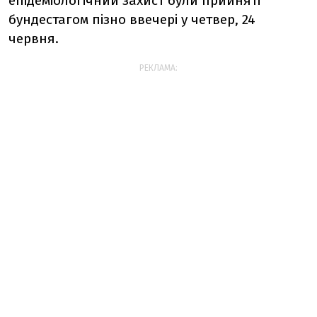
епідеміологічний захист були прийняті
бундестагом пізно ввечері у четвер, 24
червня.
РЕКЛАМА: