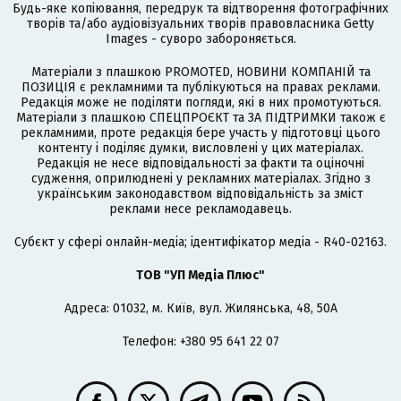
Будь-яке копіювання, передрук та відтворення фотографічних
творів та/або аудіовізуальних творів правовласника Getty
Images - суворо забороняється.
Матеріали з плашкою PROMOTED, НОВИНИ КОМПАНІЙ та
ПОЗИЦІЯ є рекламними та публікуються на правах реклами.
Редакція може не поділяти погляди, які в них промотуються.
Матеріали з плашкою СПЕЦПРОЄКТ та ЗА ПІДТРИМКИ також є
рекламними, проте редакція бере участь у підготовці цього
контенту і поділяє думки, висловлені у цих матеріалах.
Редакція не несе відповідальності за факти та оціночні
судження, оприлюднені у рекламних матеріалах. Згідно з
українським законодавством відповідальність за зміст
реклами несе рекламодавець.
Cубєкт у сфері онлайн-медіа; ідентифікатор медіа - R40-02163.
ТОВ "УП Медіа Плюс"
Адреса: 01032, м. Київ, вул. Жилянська, 48, 50А
Телефон: +380 95 641 22 07