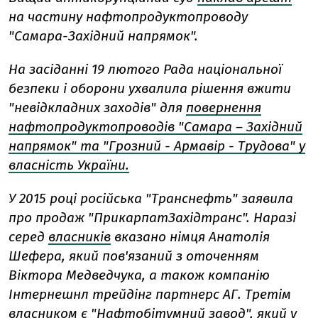
на частину нафтопродуктопроводу
"Самара-Західний напрямок".
На засіданні 19 лютого Рада національної
безпеки і оборони ухвалила рішення вжити
"невідкладних заходів" для
повернення
нафтопродуктопроводів "Самара – Західний
напрямок" та "Грозний - Армавір - Трудова" у
власність України.
У 2015 році російська "Транснефть" заявила
про продаж "ПрикарпатЗахідтранс". Наразі
серед
власників
вказано німця Анатолія
Шефера, який пов'язаний з оточенням
Віктора Медведчука, а також компанію
Інтернешнл трейдінг партнерс АГ. Третім
власником є "Нафтобітумний завод", який у