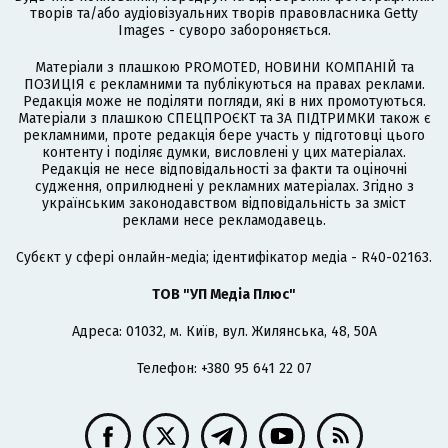
творів та/або аудіовізуальних творів правовласника Getty
Images - суворо забороняється.
Матеріали з плашкою PROMOTED, НОВИНИ КОМПАНІЙ та
ПОЗИЦІЯ є рекламними та публікуються на правах реклами.
Редакція може не поділяти погляди, які в них промотуються.
Матеріали з плашкою СПЕЦПРОЄКТ та ЗА ПІДТРИМКИ також є
рекламними, проте редакція бере участь у підготовці цього
контенту і поділяє думки, висловлені у цих матеріалах.
Редакція не несе відповідальності за факти та оціночні
судження, оприлюднені у рекламних матеріалах. Згідно з
українським законодавством відповідальність за зміст
реклами несе рекламодавець.
Cубєкт у сфері онлайн-медіа; ідентифікатор медіа - R40-02163.
ТОВ "УП Медіа Плюс"
Адреса: 01032, м. Київ, вул. Жилянська, 48, 50А
Телефон: +380 95 641 22 07