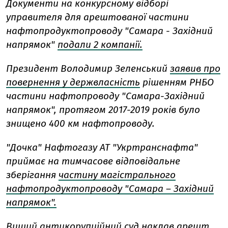
Документи на конкурсному відборі
управителя для арештованої частини
нафтопродуктопроводу "Самара - Західний
напрямок"
подали 2 компанії.
Президент Володимир Зеленський
заявив про
повернення у держвласність
рішенням РНБО
частини нафтопроводу "Самара-Західний
напрямок", протягом 2017-2019 років було
знищено 400 км нафтопроводу.
"Дочка" Нафтогазу АТ "Укртранснафта"
приймає на тимчасове відповідальне
зберігання
частину магістрального
нафтопродуктопроводу "Самара – Західний
напрямок".
Вищий антикорупційний суд
наклав арешт