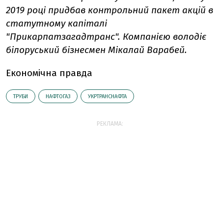
2019 році придбав контрольний пакет акцій в
статутному капіталі
"Прикарпатзагадтранс". Компанією володіє
білоруський бізнесмен Мікалай Варабей.
Економічна правда
ТРУБИ
НАФТОГАЗ
УКРТРАНСНАФТА
РЕКЛАМА: