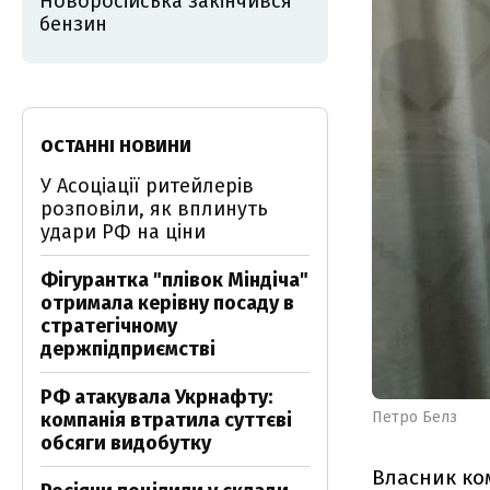
Новоросійська закінчився
бензин
ОСТАННІ НОВИНИ
У Асоціації ритейлерів
розповіли, як вплинуть
удари РФ на ціни
Фігурантка "плівок Міндіча"
отримала керівну посаду в
стратегічному
держпідприємстві
РФ атакувала Укрнафту:
Петро Белз
компанія втратила суттєві
обсяги видобутку
Власник ком