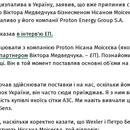
дизпалива в Україну, заявив, що вже припинив 
 Віктора Медведчука бізнесменом Нісаном Моісе
аливо у його компанії Proton Energy Group S.A.
сказав
в інтерв'ю ЕП.
цювали з компанією Proton Нісана Моісєєва (яко
партнером
Віктора Медведчука. –
ЕП
). Познайом
оці. Він в той момент поставляв основні об’єми н
почав здійснювати поставки і на нас, оскільки йо
ок України, він часто сюди приїжджав. Я з ним в
сть купівлі якоїсь сітки АЗС. Ми навіть вивчали 
Белз.
 наскільки коректно казати, що Wexler і Петро Б
ують Ніссана Моісеєва, той відповів: