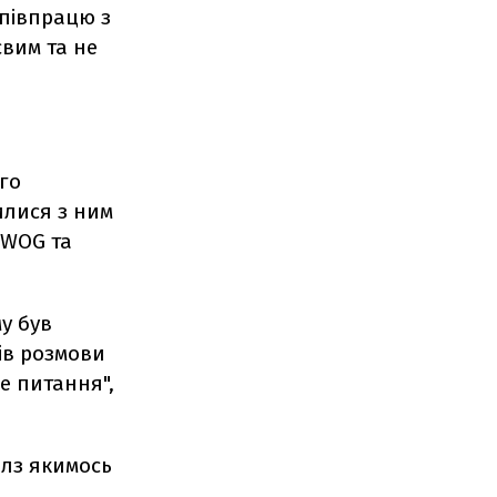
співпрацю з
євим та не
го
илися з ним
а WOG та
му був
ів розмови
це питання",
елз якимось