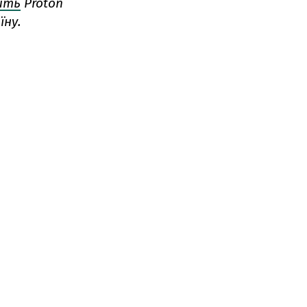
ить
Proton
їну.