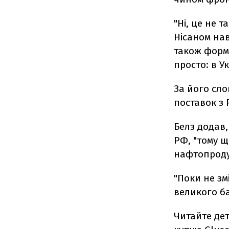
"Ні, це не т
Нісаном нав
також форму
просто: в У
За його сло
поставок з 
Белз додав,
РФ, "тому щ
нафтопродук
"Поки не зм
великого ба
Читайте дет