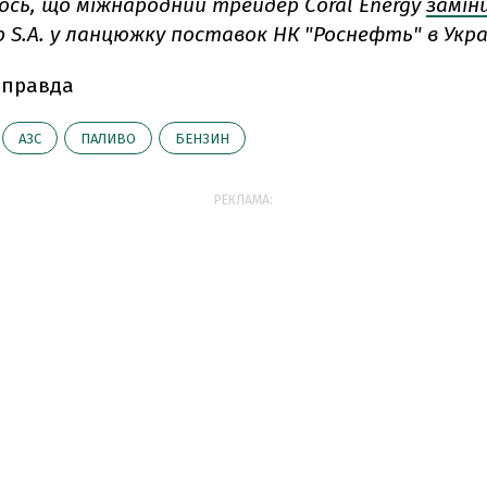
ось, що міжнародний трейдер Coral Energy
замін
p S.A. у ланцюжку поставок НК "Роснефть" в Укра
 правда
АЗС
ПАЛИВО
БЕНЗИН
РЕКЛАМА: