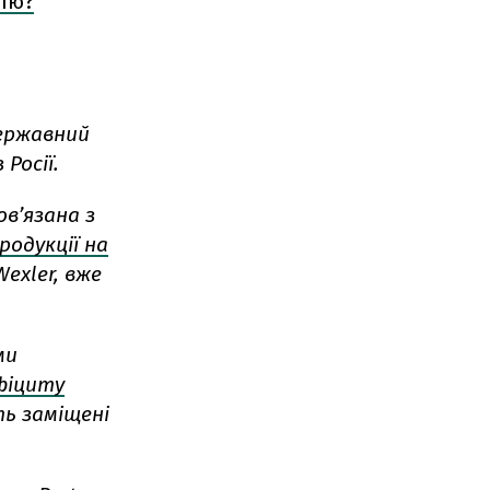
млю?
ержавний
Росії.
ов’язана з
родукції на
exler, вже
ми
фіциту
ть заміщені