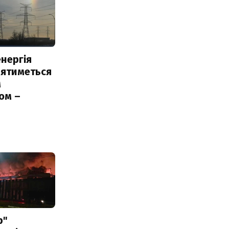
нергія
лятиметься
м
ом –
ь
р"