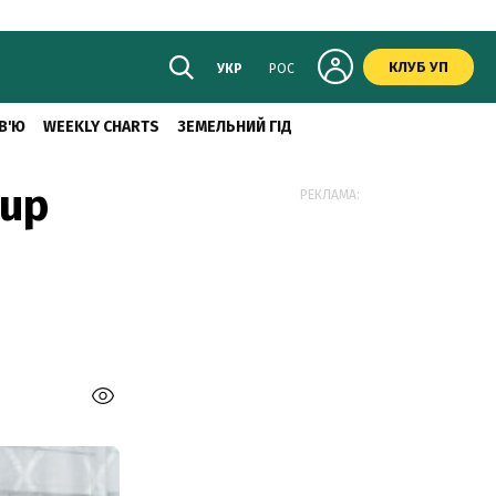
КЛУБ УП
УКР
РОС
В'Ю
WEEKLY CHARTS
ЗЕМЕЛЬНИЙ ГІД
oup
РЕКЛАМА: