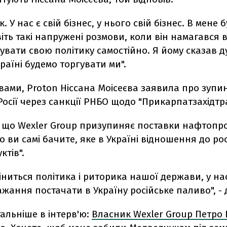
ак. У нас є свій бізнес, у нього свій бізнес. В мене 
іть такі напружені розмови, коли він намагався в
вати свою політику самостійно. Я йому сказав 
країні будемо торгувати ми".
вами, Proton Ніссана Моісеєва заявила про зупи
Росії через санкції РНБО щодо "Прикарпатзахідтра
 що Wexler Group призупиняє поставки нафтопро
о ви самі бачите, яке в Україні відношення до ро
тів".
іниться політика і риторика нашої держави, у на
жання постачати в Україну російське паливо", - 
альніше в інтерв'ю:
Власник Wexler Group Петро 