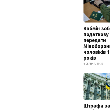
Кабмін зоб
податкову
передати
Міноборон
чоловіків 
років
6 СЕРПНЯ, 19:39
Штрафи з