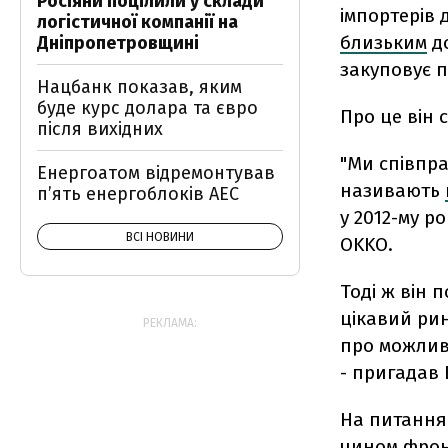
Росіяни поцілили у склади
імпортерів 
логістичної компанії на
близьким
до
Дніпропетровщині
закуповує п
Нацбанк показав, яким
буде курс долара та євро
Про це він 
після вихідних
"Ми співпра
Енергоатом відремонтував
називають
п’ять енергоблоків АЕС
у 2012-му р
ВСІ НОВИНИ
OKKO.
Тоді ж він 
цікавий рин
РЕКЛАМА:
про можливі
- пригадав 
На питання,
чином фронт