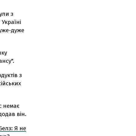
були з
 Україні
дуже-дуже
нку
нсу".
дуктів з
сійських
с немає
додав він.
Белз: Я не