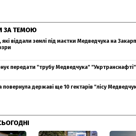
И ЗА ТЕМОЮ
 які віддали землі під маєтки Медведчука на Закарп
озри
ує передати "трубу Медведчука" "Укртранснафті"
 повернула державі ще 10 гектарів "лісу Медведчук
СЬОГОДНІ