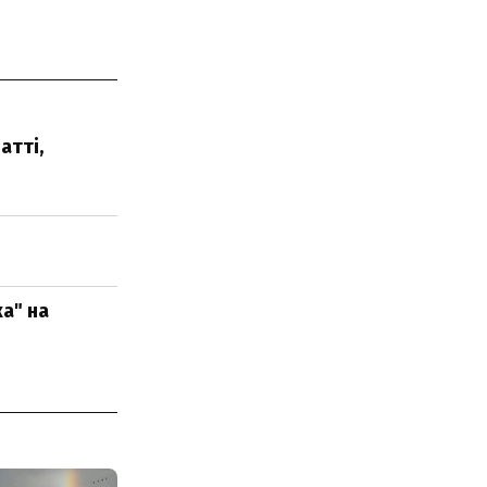
атті,
а" на