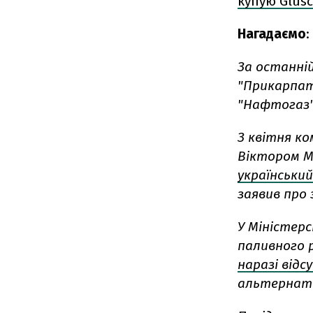
купую Glusc
Нагадаємо
:
За останні
"Прикарпат
"Нафтогаз",
З квітня ко
Віктором М
українськи
заявив про 
У Міністер
паливного 
наразі відс
альтернат