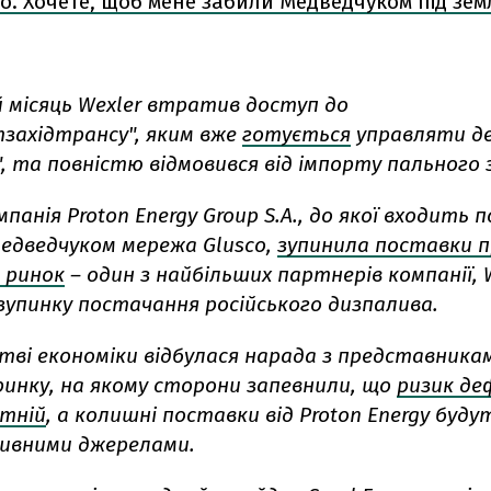
o. Хочете, щоб мене забили Медведчуком під зе
й місяць Wexler втратив доступ до
західтрансу", яким вже
готується
управляти д
 та повністю відмовився від імпорту пального з 
мпанія Proton Energy Group S.A., до якої входить п
едведчуком мережа Glusco,
зупинила поставки п
й ринок
– один з найбільших партнерів компанії, W
зупинку постачання російського дизпалива.
стві економіки відбулася нарада з представника
ринку, на якому сторони запевнили, що
ризик де
утній
, а колишні поставки від Proton Energy буду
ивними джерелами.