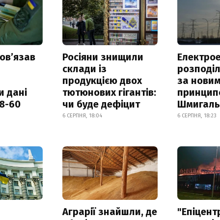
овʼязав
Росіяни знищили
Електрое
склади із
розподі
продукцією двох
за нови
и дані
тютюнових гігантів:
принцип
18-60
чи буде дефіцит
Шмигал
6 СЕРПНЯ, 18:04
6 СЕРПНЯ, 18:23
а
Аграрії знайшли, де
"Епіцент