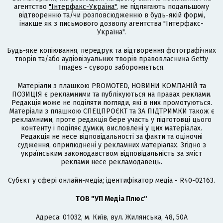
агентство
"Інтерфакс-Україна"
, не підлягають подальшому
відтворенню та/чи розповсюдженню в будь-якій формі,
інакше як з письмового дозволу агентства "Інтерфакс-
Україна".
Будь-яке копіювання, передрук та відтворення фотографічних
творів та/або аудіовізуальних творів правовласника Getty
Images - суворо забороняється.
Матеріали з плашкою PROMOTED, НОВИНИ КОМПАНІЙ та
ПОЗИЦІЯ є рекламними та публікуються на правах реклами.
Редакція може не поділяти погляди, які в них промотуються.
Матеріали з плашкою СПЕЦПРОЄКТ та ЗА ПІДТРИМКИ також є
рекламними, проте редакція бере участь у підготовці цього
контенту і поділяє думки, висловлені у цих матеріалах.
Редакція не несе відповідальності за факти та оціночні
судження, оприлюднені у рекламних матеріалах. Згідно з
українським законодавством відповідальність за зміст
реклами несе рекламодавець.
Cубєкт у сфері онлайн-медіа; ідентифікатор медіа - R40-02163.
ТОВ "УП Медіа Плюс"
Адреса: 01032, м. Київ, вул. Жилянська, 48, 50А