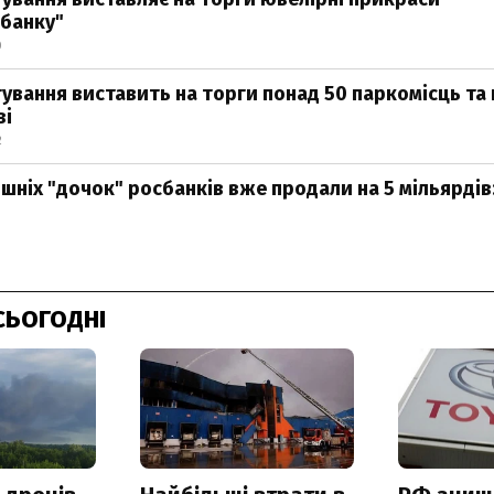
банку"
0
ування виставить на торги понад 50 паркомісць та
ві
2
шніх "дочок" росбанків вже продали на 5 мільярдів:
0
СЬОГОДНІ