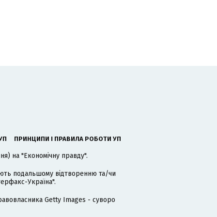
УП
ПРИНЦИПИ І ПРАВИЛА РОБОТИ УП
я) на "Економічну правду".
гають подальшому відтворенню та/чи
терфакс-Україна".
равовласника Getty Images - суворо