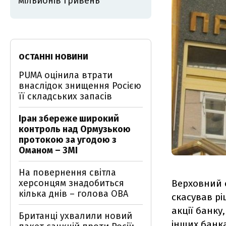
мільйонів гривень
ОСТАННІ НОВИНИ
PUMA оцінила втрати
внаслідок знищення Росією
її складських запасів
Іран збереже широкий
контроль над Ормузькою
протокою за угодою з
Оманом – ЗМІ
На повернення світла
херсонцям знадобиться
Верховний 
кілька днів – голова ОВА
скасував рі
акції банку
Британці ухвалили новий
інших банка