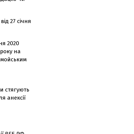
ід 27 січня
ня 2020
 року на
ломойським
й
ги стягують
ля анексії
ії ВЕБ.РФ