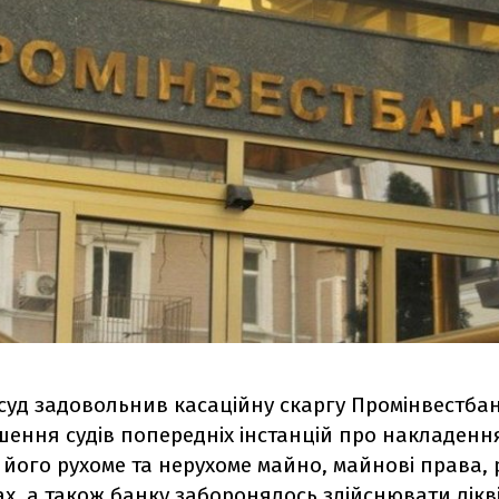
суд задовольнив касаційну скаргу Промінвестбан
шення судів попередніх інстанцій про накладенн
, його рухоме та нерухоме майно, майнові права,
х, а також банку заборонялось здійснювати лікв