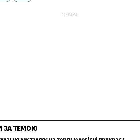
РЕКЛАМА:
И ЗА ТЕМОЮ
ування виставляє на торги ювелірні прикраси