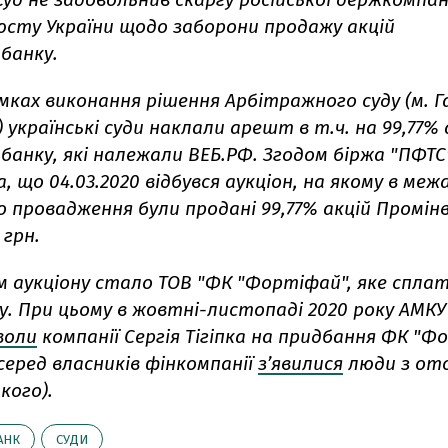
юсту України щодо заборони продажу акцій
банку.
мках виконання рішення Арбітражного суду (м. Г
 українські суди наклали арешт в т.ч. на 99,77% 
банку, які належали ВЕБ.РФ. Згодом біржа "ПФТС
, що 04.03.2020 відбувся аукціон, на якому в меж
о провадження були продані 99,77% акцій Промін
 грн.
 аукціону стало ТОВ "ФК "Фортіфай", яке спла
у. При цьому в жовтні-листопаді 2020 року АМКУ 
воли
компанії Сергія Тігіпка на придбання ФК "Ф
серед власників фінкомпанії
з’явилися
люди з от
кого).
АНК
СУДИ