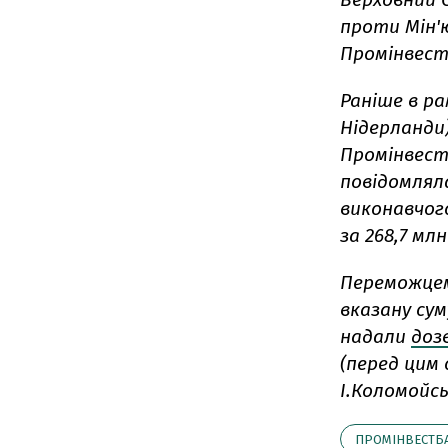
проти Мін'
Промінвест
Раніше в ра
Нідерланди)
Промінвест
повідомляла
виконавчог
за 268,7 млн
Переможцем
вказану сум
надали
доз
(перед цим 
І.Коломойсь
ПРОМІНВЕСТБ