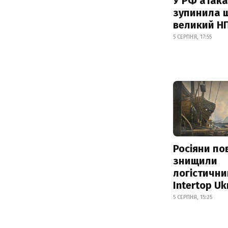
У РФ атака
зупинила 
великий Н
5 СЕРПНЯ, 17:55
Росіяни по
знищили
логістични
Intertop Uk
5 СЕРПНЯ, 15:25