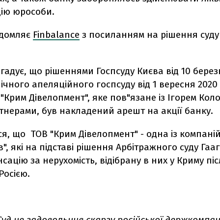
цію юрособи.
ідомляє
Finbalance
з посиланням на рішення суду в
адує, що рішеннями Госпсуду Києва від 10 берез
нічного апеляційного госпсуду від 1 вересня 2020
"Крим Дівелопмент", яке пов"язане із Ігорем Ко
тнерами, був накладений арешт на акції банку.
я, що ТОВ "Крим Дівелопмент" - одна із компані
в", які на підставі рішення Арбітражного суду Гаа
сацію за нерухомість, відібрану в них у Криму піс
Росією.
уд не задовольнив скаргу російської держкомпан