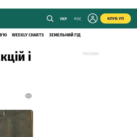
КЛУБ УП
УКР
РОС
В'Ю
WEEKLY CHARTS
ЗЕМЕЛЬНИЙ ГІД
кцій і
РЕКЛАМА: