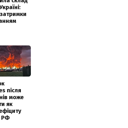
ила склад
Україні:
 затримки
чанням
ок
es після
нів може
ти як
ефіциту
 РФ