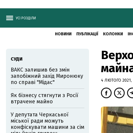
УСІ РОЗДІЛИ
НОВИНИ
ПУБЛІКАЦІЇ
КОЛОНКИ
ІН
Верхо
СУДИ
майна
ВАКС залишив без змін
запобіжний захід Миронюку
4 ЛЮТОГО 2021, 
по справі "Мідас"
Як бізнесу стягнути з Росії
втрачене майно
У депутата Черкаської
міської ради можуть
конфіскувати машини за сім