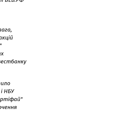
аага,
акцій
"
ах
вестбанку
тило
і НБУ
ортіфай"
очення