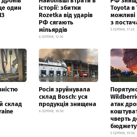
 дронів
Найбільші втрати в
РФ знищ
ще один
історії: збитки
Toyota в 
ПЗ
Rozetka від ударів
можливі
РФ сягають
з поста
мільярдів
5 СЕРПНЯ, 17:20
6 СЕРПНЯ, 12:10
вністю
Росія зруйнувала
Порятун
склад Bosch: уся
Wildberri
й склад
продукція знищена
атак дро
raine
коштува
6 СЕРПНЯ, 10:50
чверть д
бюджету
5 СЕРПНЯ, 19:50