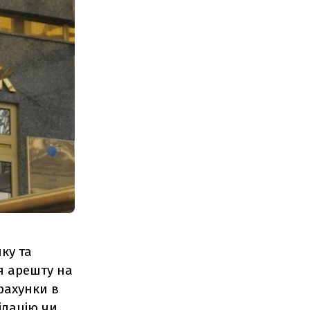
ку та
я арешту на
 рахунки в
ідацію чи