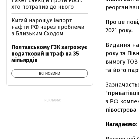
пакет санкцій проти Росії:
хто потрапив до нього
реорганіза
Китай нарощує імпорт
Про це пов
нафти РФ через проблеми
2021 року.
з Близьким Сходом
Видання наг
Полтавському ГЗК загрожує
року та Пів
податковий штраф на 35
мільярдів
вимогу ТОВ 
та його пар
ВСІ НОВИНИ
Зазначаєтьс
"приватівці
з РФ компен
РЕКЛАМА:
півострова 
Нагадаємо
:
Верховний С