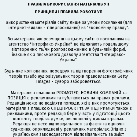
ПРАВИЛА ВИКОРИСТАННЯ МАТЕРІАЛІВ УП
ПРИНЦИПИ І ПРАВИЛА РОБОТИ УП
Використання матеріалів сайту лише за умови посилання (для
інтернет-видань - гіперпосилання) на "Економічну правду".
Всі матеріали, які розміщені на цьому сайті із посиланням на
агентство
"Інтерфакс-Україна"
, не підлягають подальшому
відтворенню та/чи розповсюдженню в будь-якій формі,
інакше як з письмового дозволу агентства "Інтерфакс-
Україна".
Будь-яке копіювання, передрук та відтворення фотографічних
творів та/або аудіовізуальних творів правовласника Getty
Images - суворо забороняється.
Матеріали з плашкою PROMOTED, НОВИНИ КОМПАНІЙ та
ПОЗИЦІЯ є рекламними та публікуються на правах реклами.
Редакція може не поділяти погляди, які в них промотуються.
Матеріали з плашкою СПЕЦПРОЄКТ та ЗА ПІДТРИМКИ також є
рекламними, проте редакція бере участь у підготовці цього
контенту і поділяє думки, висловлені у цих матеріалах.
Редакція не несе відповідальності за факти та оціночні
судження, оприлюднені у рекламних матеріалах. Згідно з
українським законодавством відповідальність за зміст