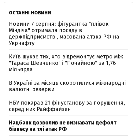
ОСТАННІ НОВИНИ
Новини 7 серпня: фігурантка "плівок
Міндіча" отримала посаду в
держпідприємстві, масована атака РФ на
Укрнафту
Київ шукає тих, хто відремонтує метро між
"Тараса Шевченко" і "Почайною" за 1,76
мільярда
В Україні за місяць скоротилися міжнародні
валютні резерви
НБУ покарав 21 фінустанову за порушення,
серед них Райффайзен
Нацбанк дозволив не визнавати дефолт
бізнесу на тлі атак РФ