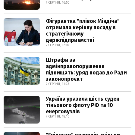
7 СЕРПНЯ, 16:50
Фігурантка "плівок Міндіча"
отримала керівну посаду в
стратегічному
держпідприємстві
7 СЕРПНЯ, 17:10
Штрафи за
адмінправопорушення
підвищать: уряд подав до Ради
законопроєкт
7 СЕРПНЯ, 11:23
Україна уразила шість суден
тіньового флоту РФ та 10
енерговузлів
7 СЕРПНЯ, 18:10
"Епіцентр" розповів, скільки